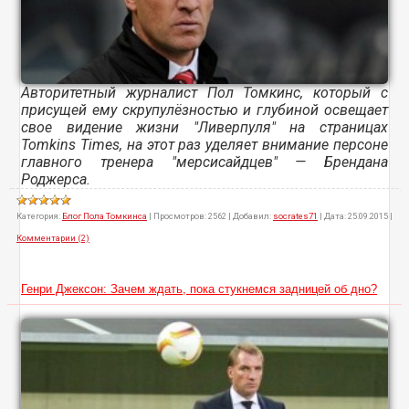
Авторитетный журналист Пол Томкинс, который с
присущей ему скрупулёзностью и глубиной освещает
свое видение жизни "Ливерпуля" на страницах
Tomkins Times, на этот раз уделяет внимание персоне
главного тренера "мерсисайдцев" — Брендана
Роджерса.
Категория:
Блог Пола Томкинса
|
Просмотров:
2562
|
Добавил:
socrates71
|
Дата:
25.09.2015
|
Комментарии (2)
Генри Джексон: Зачем ждать, пока стукнемся задницей об дно?