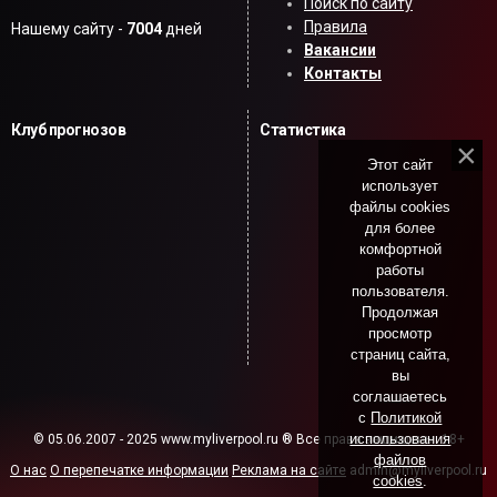
Поиск по сайту
Правила
Нашему сайту -
7004
дней
Вакансии
Контакты
Клуб прогнозов
Статистика
Этот сайт
использует
файлы cookies
для более
комфортной
работы
пользователя.
Продолжая
просмотр
страниц сайта,
вы
соглашаетесь
с
Политикой
использования
© 05.06.2007 - 2025 www.myliverpool.ru ® Все права защищены. 18+
файлов
О нас
О перепечатке информации
Реклама на сайте
admin@myliverpool.ru
cookies
.