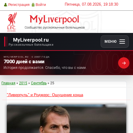
Пятница, 07.08.2026, 19:18:30
Регистрация
Войти
MyLiverpool.ru
МЕНЮ
700
Русскоязычные болельщики
MYLIVERPOOL.RU · С 2007 ГОДА
7000 дней с вами
История продолжается. Спасибо, что вы с нами.
Главная
»
2015
»
Сентябрь
»
25
"Ливерпуль" и Роджерс: Ощущение конца