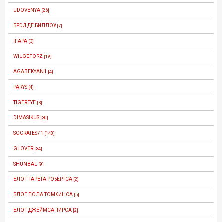
UDOVENYA
[26]
БРЭД ДЕ БИЛЛОУ
[7]
IIIAPA
[3]
WILGEFORZ
[19]
AGABEKYAN1
[4]
PARYS
[4]
TIGEREYE
[3]
DIMASIKUS
[30]
SOCRATES71
[140]
GLOVER
[34]
SHUNBAL
[9]
БЛОГ ГАРЕТА РОБЕРТСА
[2]
БЛОГ ПОЛА ТОМКИНСА
[5]
БЛОГ ДЖЕЙМСА ПИРСА
[2]