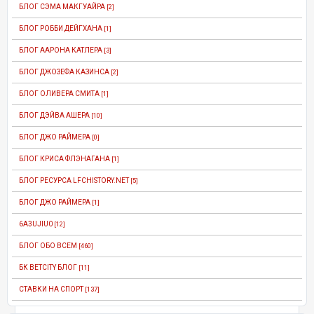
БЛОГ СЭМА МАКГУАЙРА
[2]
БЛОГ РОББИ ДЕЙГХАНА
[1]
БЛОГ ААРОНА КАТЛЕРА
[3]
БЛОГ ДЖОЗЕФА КАЗИНСА
[2]
БЛОГ ОЛИВЕРА СМИТА
[1]
БЛОГ ДЭЙВА АШЕРА
[10]
БЛОГ ДЖО РАЙМЕРА
[0]
БЛОГ КРИСА ФЛЭНАГАНА
[1]
БЛОГ РЕСУРСА LFCHISTORY.NET
[5]
БЛОГ ДЖО РАЙМЕРА
[1]
6A3UJIU0
[12]
БЛОГ ОБО ВСЕМ
[460]
БК BETCITY БЛОГ
[11]
СТАВКИ НА СПОРТ
[137]