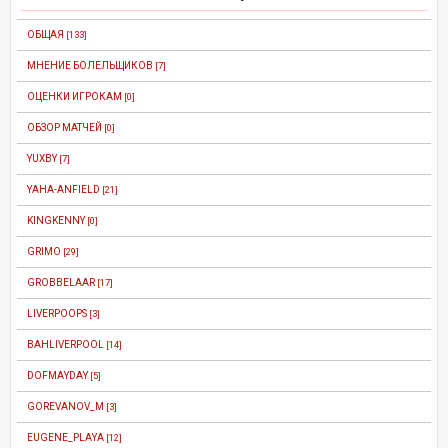
ОБЩАЯ
[133]
МНЕНИЕ БОЛЕЛЬЩИКОВ
[7]
ОЦЕНКИ ИГРОКАМ
[0]
ОБЗОР МАТЧЕЙ
[0]
YUXBY
[7]
YAHA-ANFIELD
[21]
KINGKENNY
[0]
GRIMO
[29]
GROBBELAAR
[17]
LIVERPOOPS
[3]
BAHLIVERPOOL
[14]
DOFMAYDAY
[5]
GOREVANOV_M
[3]
EUGENE_PLAYA
[12]