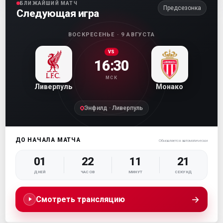
БЛИЖАЙШИЙ МАТЧ
Предсезонка
Следующая игра
ВОСКРЕСЕНЬЕ · 9 АВГУСТА
VS
16:30
МСК
Ливерпуль
Монако
Энфилд · Ливерпуль
ДО НАЧАЛА МАТЧА
Обновляется автоматически
01
22
11
20
ДНЕЙ
ЧАСОВ
МИНУТ
СЕКУНД
→
Смотреть трансляцию