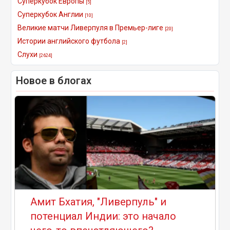
Суперкубок Европы
[5]
Суперкубок Англии
[10]
Великие матчи Ливерпуля в Премьер-лиге
[20]
Истории английского футбола
[2]
Слухи
[2624]
Новое в блогах
Амит Бхатия, "Ливерпуль" и
потенциал Индии: это начало