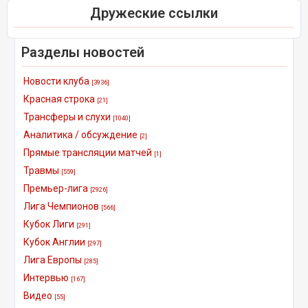
Дружеские ссылки
Разделы новостей
Новости клуба
[3936]
Красная строка
[21]
Трансферы и слухи
[1040]
Аналитика / обсуждение
[2]
Прямые трансляции матчей
[1]
Травмы
[559]
Премьер-лига
[2926]
Лига Чемпионов
[566]
Кубок Лиги
[291]
Кубок Англии
[297]
Лига Европы
[285]
Интервью
[167]
Видео
[55]