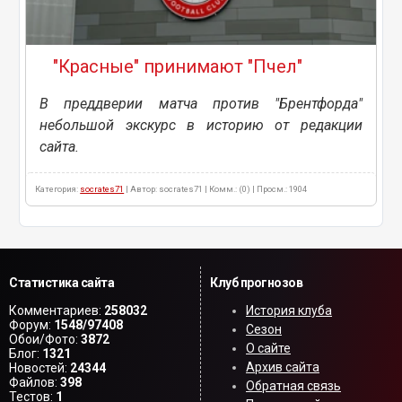
"Красные" принимают "Пчел"
В преддверии матча против "Брентфорда"
небольшой экскурс в историю от редакции
сайта.
Категория:
socrates71
| Автор: socrates71 | Комм.: (0) | Просм.: 1904
Статистика сайта
Клуб прогнозов
Комментариев:
258032
История клуба
Форум:
1548/97408
Сезон
Обои/Фото:
3872
О сайте
Блог:
1321
Архив сайта
Новостей:
24344
Файлов:
398
Обратная связь
Тестов:
1