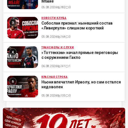
Мбайе
05.08.2026
182
0
НОВОСТИ КЛУБА
ML
Собослаи признал: нынешний состав
«Ливерпуля» слишком короткий
05.08.2026
164
3
ТРАНСФЕРЫ И СЛУХИ
ML
«Тоттенхэм» начал прямые переговоры
с окружением Гакпо
06.08.2026
141
1
КРАСНАЯ СТРОКА
ML
Ньони впечатлил Ираолу, но сам остался
недоволен
05.08.2026
135
0