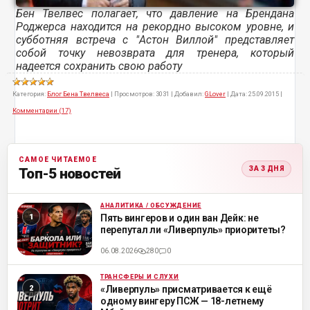
Бен Твелвес полагает, что давление на Брендана
Роджерса находится на рекордно высоком уровне, и
субботняя встреча с "Астон Виллой" представляет
собой точку невозврата для тренера, который
надеется сохранить свою работу
Категория:
Блог Бена Твелвеса
|
Просмотров:
3031
|
Добавил:
GLover
|
Дата:
25.09.2015
|
Комментарии (17)
САМОЕ ЧИТАЕМОЕ
ЗА 3 ДНЯ
Топ-5 новостей
АНАЛИТИКА / ОБСУЖДЕНИЕ
ML
Пять вингеров и один ван Дейк: не
перепутал ли «Ливерпуль» приоритеты?
06.08.2026
280
0
ТРАНСФЕРЫ И СЛУХИ
ML
«Ливерпуль» присматривается к ещё
одному вингеру ПСЖ — 18-летнему