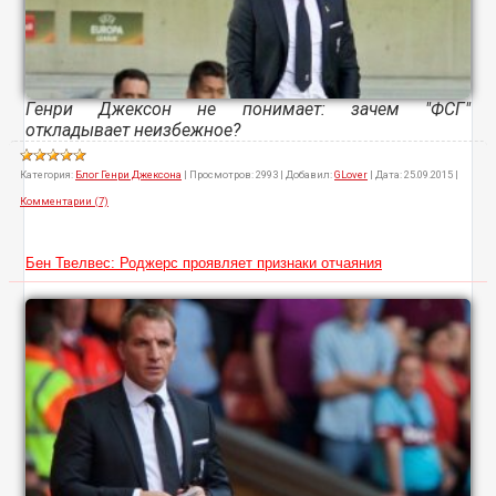
Генри Джексон не понимает: зачем "ФСГ"
откладывает неизбежное?
Категория:
Блог Генри Джексона
|
Просмотров:
2993
|
Добавил:
GLover
|
Дата:
25.09.2015
|
Комментарии (7)
Бен Твелвес: Роджерс проявляет признаки отчаяния