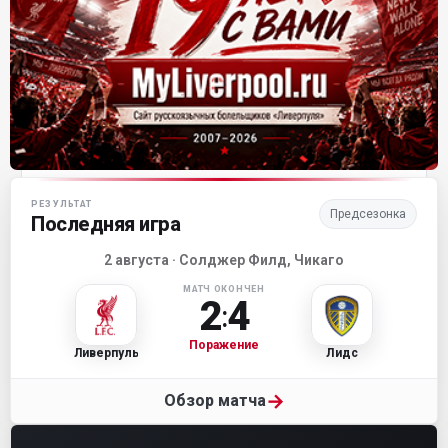
Матч-центр «Ливерпуля»
РЕЗУЛЬТАТ
Предсезонка
Последняя игра
2 августа · Солджер Филд, Чикаго
МАТЧ ОКОНЧЕН
2
4
:
Поражение
Ливерпуль
Лидс
→
Обзор матча