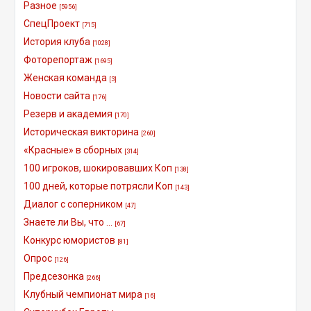
Разное
[5956]
СпецПроект
[715]
История клуба
[1028]
Фоторепортаж
[1695]
Женская команда
[3]
Новости сайта
[176]
Резерв и академия
[170]
Историческая викторина
[260]
«Красные» в сборных
[314]
100 игроков, шокировавших Коп
[138]
100 дней, которые потрясли Коп
[143]
Диалог с соперником
[47]
Знаете ли Вы, что ...
[67]
Конкурс юмористов
[81]
Опрос
[126]
Предсезонка
[266]
Клубный чемпионат мира
[16]