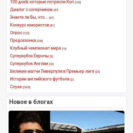
100 дней, которые потрясли Коп
[143]
Диалог с соперником
[47]
Знаете ли Вы, что ...
[67]
Конкурс юмористов
[81]
Опрос
[126]
Предсезонка
[266]
Клубный чемпионат мира
[16]
Суперкубок Европы
[5]
Суперкубок Англии
[10]
Великие матчи Ливерпуля в Премьер-лиге
[20]
Истории английского футбола
[2]
Слухи
[2624]
Новое в блогах