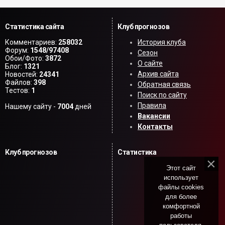
Статистика сайта
Клуб прогнозов
Комментариев:
258032
История клуба
Форум:
1548/97408
Сезон
Обои/Фото:
3872
О сайте
Блог:
1321
Архив сайта
Новостей:
24341
Файлов:
398
Обратная связь
Тестов:
1
Поиск по сайту
Правила
Нашему сайту -
7004
дней
Вакансии
Контакты
Клуб прогнозов
Статистика
Этот сайт
использует
файлы cookies
для более
комфортной
работы