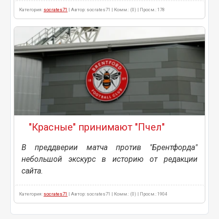
Категория:
socrates71
| Автор: socrates71 | Комм.: (0) | Просм.: 178
"Красные" принимают "Пчел"
В преддверии матча против "Брентфорда"
небольшой экскурс в историю от редакции
сайта.
Категория:
socrates71
| Автор: socrates71 | Комм.: (0) | Просм.: 1904