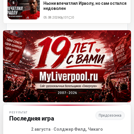
ML
Ньони впечатлил Ираолу, но сам остался
недоволен
05.08.2026
131
0
Матч-центр «Ливерпуля»
РЕЗУЛЬТАТ
Предсезонка
Последняя игра
2 августа · Солджер Филд, Чикаго