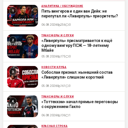
АНАЛИТИКА / ОБСУЖДЕНИЕ
ML
Пять вингеров и один ван Дейк: не
перепутал ли «Ливерпуль» приоритеты?
06.08.2026
256
0
ТРАНСФЕРЫ И СЛУХИ
ML
«Ливерпуль» присматривается к ещё
одному вингеру ПСЖ — 18-летнему
Мбайе
05.08.2026
175
0
НОВОСТИ КЛУБА
ML
Собослаи признал: нынешний состав
«Ливерпуля» слишком короткий
05.08.2026
161
3
ТРАНСФЕРЫ И СЛУХИ
ML
«Тоттенхэм» начал прямые переговоры
с окружением Гакпо
06.08.2026
136
1
КРАСНАЯ СТРОКА