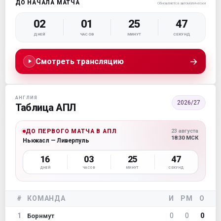
ДО НАЧАЛА МАТЧА
Обновляется автоматически
02
01
25
46
ДНЕЙ
ЧАСОВ
МИНУТ
СЕКУНД
→
Смотреть трансляцию
АНГЛИЯ
2026/27
Таблица АПЛ
ДО ПЕРВОГО МАТЧА В АПЛ
23 августа
18:30 МСК
Ньюкасл — Ливерпуль
16
03
25
46
ДНЕЙ
ЧАСОВ
МИНУТ
СЕКУНД
#
КОМАНДА
И
РМ
О
1
0
0
0
Борнмут