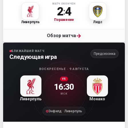
МАТЧ ОКОНЧЕН
2
4
:
Поражение
Ливерпуль
Лидс
→
Обзор матча
БЛИЖАЙШИЙ МАТЧ
Предсезонка
Следующая игра
ВОСКРЕСЕНЬЕ · 9 АВГУСТА
VS
16:30
МСК
Ливерпуль
Монако
Энфилд · Ливерпуль