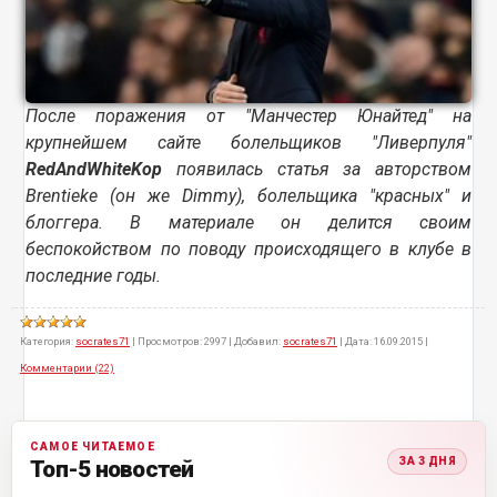
После поражения от "Манчестер Юнайтед" на
крупнейшем сайте болельщиков "Ливерпуля"
RedAndWhiteKop
появилась статья за авторством
Brentieke (он же Dimmy), болельщика "красных" и
блоггера. В материале он делится своим
беспокойством по поводу происходящего в клубе в
последние годы.
Категория:
socrates71
|
Просмотров:
2997
|
Добавил:
socrates71
|
Дата:
16.09.2015
|
Комментарии (22)
САМОЕ ЧИТАЕМОЕ
ЗА 3 ДНЯ
Топ-5 новостей