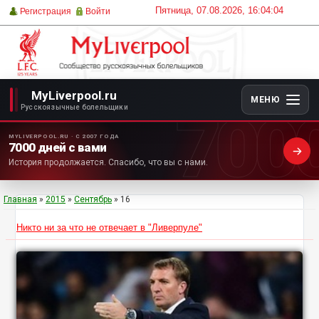
Пятница, 07.08.2026, 16:04:04
Регистрация
Войти
MyLiverpool.ru
МЕНЮ
700
Русскоязычные болельщики
MYLIVERPOOL.RU · С 2007 ГОДА
7000 дней с вами
История продолжается. Спасибо, что вы с нами.
Главная
»
2015
»
Сентябрь
»
16
Никто ни за что не отвечает в "Ливерпуле"