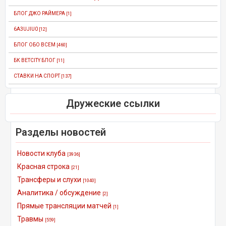
БЛОГ ДЖО РАЙМЕРА
[1]
6A3UJIU0
[12]
БЛОГ ОБО ВСЕМ
[460]
БК BETCITY БЛОГ
[11]
СТАВКИ НА СПОРТ
[137]
Дружеские ссылки
Разделы новостей
Новости клуба
[3936]
Красная строка
[21]
Трансферы и слухи
[1040]
Аналитика / обсуждение
[2]
Прямые трансляции матчей
[1]
Травмы
[559]