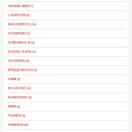
GROBBELAAR
[17]
LIVERPOOPS
[3]
BAHLIVERPOOL
[14]
DOFMAYDAY
[5]
GOREVANOV_M
[3]
EUGENE_PLAYA
[12]
UDOVENYA
[26]
БРЭД ДЕ БИЛЛОУ
[7]
IIIAPA
[3]
WILGEFORZ
[19]
AGABEKYAN1
[4]
PARYS
[4]
TIGEREYE
[3]
DIMASIKUS
[30]