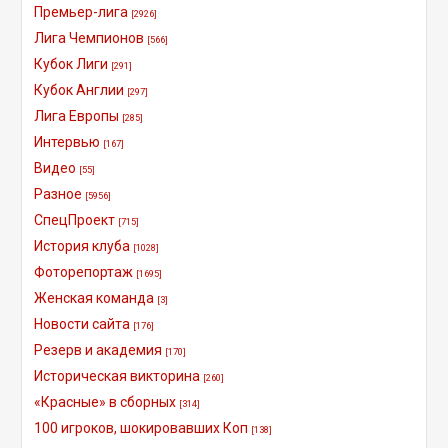
Премьер-лига
[2926]
Лига Чемпионов
[566]
Кубок Лиги
[291]
Кубок Англии
[297]
Лига Европы
[285]
Интервью
[167]
Видео
[55]
Разное
[5956]
СпецПроект
[715]
История клуба
[1028]
Фоторепортаж
[1695]
Женская команда
[3]
Новости сайта
[176]
Резерв и академия
[170]
Историческая викторина
[260]
«Красные» в сборных
[314]
100 игроков, шокировавших Коп
[138]