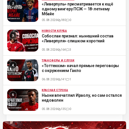
ML
«Ливерпуль» присматривается к ещё
одному вингеру ПСЖ — 18-летнему
Мбайе
05.08.2026
180
0
НОВОСТИ КЛУБА
ML
Собослаи признал: нынешний состав
«Ливерпуля» слишком короткий
05.08.2026
164
3
ТРАНСФЕРЫ И СЛУХИ
ML
«Тоттенхэм» начал прямые переговоры
с окружением Гакпо
06.08.2026
141
1
КРАСНАЯ СТРОКА
ML
Ньони впечатлил Ираолу, но сам остался
недоволен
05.08.2026
135
0