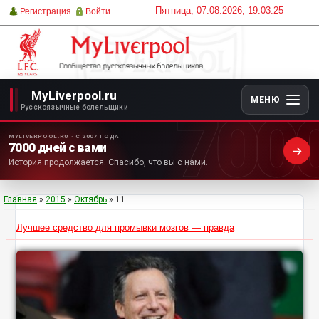
Пятница, 07.08.2026, 19:03:25
Регистрация
Войти
MyLiverpool.ru
МЕНЮ
700
Русскоязычные болельщики
MYLIVERPOOL.RU · С 2007 ГОДА
7000 дней с вами
История продолжается. Спасибо, что вы с нами.
Главная
»
2015
»
Октябрь
»
11
Лучшее средство для промывки мозгов — правда