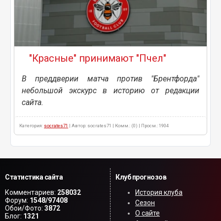
"Красные" принимают "Пчел"
В преддверии матча против "Брентфорда"
небольшой экскурс в историю от редакции
сайта.
Категория:
socrates71
| Автор: socrates71 | Комм.: (0) | Просм.: 1904
Статистика сайта
Клуб прогнозов
Комментариев:
258032
История клуба
Форум:
1548/97408
Сезон
Обои/Фото:
3872
О сайте
Блог:
1321