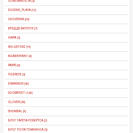
GOREVANOV_M
[3]
EUGENE_PLAYA
[12]
UDOVENYA
[26]
БРЭД ДЕ БИЛЛОУ
[7]
IIIAPA
[3]
WILGEFORZ
[19]
AGABEKYAN1
[4]
PARYS
[4]
TIGEREYE
[3]
DIMASIKUS
[30]
SOCRATES71
[140]
GLOVER
[34]
SHUNBAL
[9]
БЛОГ ГАРЕТА РОБЕРТСА
[2]
БЛОГ ПОЛА ТОМКИНСА
[5]