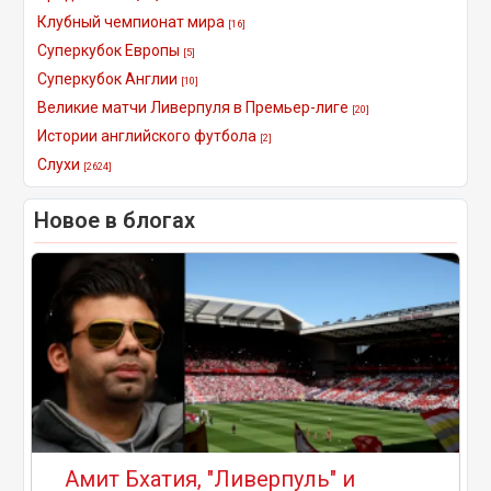
Клубный чемпионат мира
[16]
Суперкубок Европы
[5]
Суперкубок Англии
[10]
Великие матчи Ливерпуля в Премьер-лиге
[20]
Истории английского футбола
[2]
Слухи
[2624]
Новое в блогах
Амит Бхатия, "Ливерпуль" и