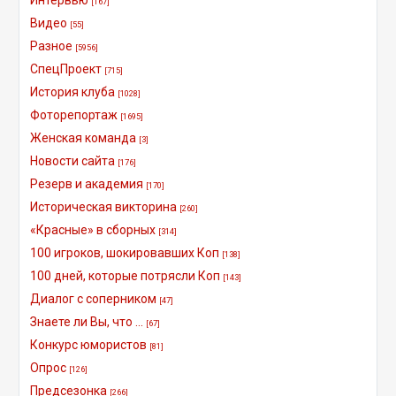
[167]
Видео
[55]
Разное
[5956]
СпецПроект
[715]
История клуба
[1028]
Фоторепортаж
[1695]
Женская команда
[3]
Новости сайта
[176]
Резерв и академия
[170]
Историческая викторина
[260]
«Красные» в сборных
[314]
100 игроков, шокировавших Коп
[138]
100 дней, которые потрясли Коп
[143]
Диалог с соперником
[47]
Знаете ли Вы, что ...
[67]
Конкурс юмористов
[81]
Опрос
[126]
Предсезонка
[266]