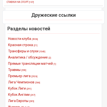
СТАВКИ НА СПОРТ
[137]
Дружеские ссылки
Разделы новостей
Новости клуба
[3936]
Красная строка
[21]
Трансферы и слухи
[1040]
Аналитика / обсуждение
[2]
Прямые трансляции матчей
[1]
Травмы
[559]
Премьер-лига
[2926]
Лига Чемпионов
[566]
Кубок Лиги
[291]
Кубок Англии
[297]
Лига Европы
[285]
Интервью