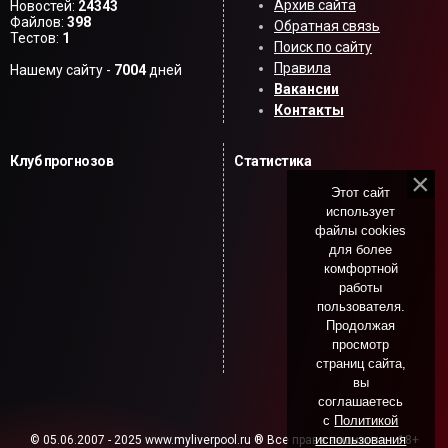
Архив сайта
Новостей:
24343
Файлов:
398
Обратная связь
Тестов:
1
Поиск по сайту
Правила
Нашему сайту -
7004
дней
Вакансии
Контакты
Клуб прогнозов
Статистика
Этот сайт
использует
файлы cookies
для более
комфортной
работы
пользователя.
Продолжая
просмотр
страниц сайта,
вы
соглашаетесь
с
Политикой
использования
© 05.06.2007 - 2025 www.myliverpool.ru ® Все права защищены. 18+