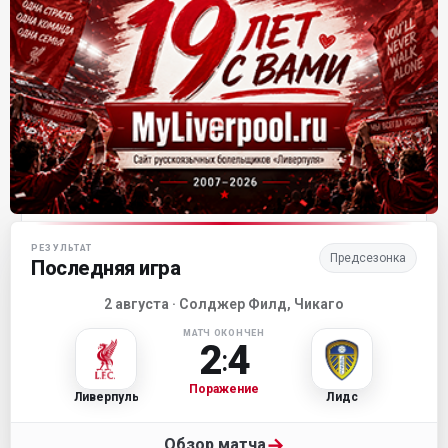
Матч-центр «Ливерпуля»
РЕЗУЛЬТАТ
Предсезонка
Последняя игра
2 августа · Солджер Филд, Чикаго
МАТЧ ОКОНЧЕН
2
4
:
Поражение
Ливерпуль
Лидс
→
Обзор матча