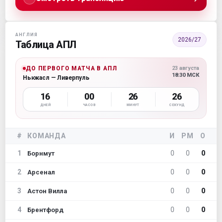
АНГЛИЯ
2026/27
Таблица АПЛ
ДО ПЕРВОГО МАТЧА В АПЛ
23 августа
18:30 МСК
Ньюкасл — Ливерпуль
16
00
26
25
ДНЕЙ
ЧАСОВ
МИНУТ
СЕКУНД
#
КОМАНДА
И
РМ
О
1
0
0
0
Борнмут
2
0
0
0
Арсенал
3
0
0
0
Астон Вилла
4
0
0
0
Брентфорд