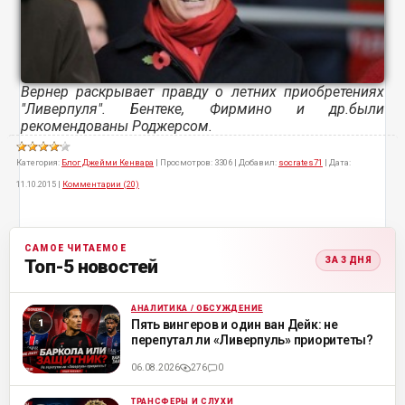
Вернер раскрывает правду о летних приобретениях
"Ливерпуля". Бентеке, Фирмино и др.были
рекомендованы Роджерсом.
Категория:
Блог Джейми Кенвара
|
Просмотров:
3306
|
Добавил:
socrates71
|
Дата:
11.10.2015
|
Комментарии (20)
САМОЕ ЧИТАЕМОЕ
ЗА 3 ДНЯ
Топ-5 новостей
АНАЛИТИКА / ОБСУЖДЕНИЕ
ML
Пять вингеров и один ван Дейк: не
перепутал ли «Ливерпуль» приоритеты?
06.08.2026
276
0
ТРАНСФЕРЫ И СЛУХИ