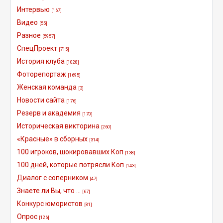
Интервью
[167]
Видео
[55]
Разное
[5957]
СпецПроект
[715]
История клуба
[1028]
Фоторепортаж
[1695]
Женская команда
[3]
Новости сайта
[176]
Резерв и академия
[170]
Историческая викторина
[260]
«Красные» в сборных
[314]
100 игроков, шокировавших Коп
[138]
100 дней, которые потрясли Коп
[143]
Диалог с соперником
[47]
Знаете ли Вы, что ...
[67]
Конкурс юмористов
[81]
Опрос
[126]