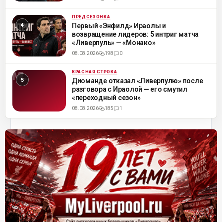
ПРЕДСЕЗОНКА
ML
Первый «Энфилд» Ираолы и
возвращение лидеров: 5 интриг матча
«Ливерпуль» — «Монако»
08.08.2026
198
0
КРАСНАЯ СТРОКА
ML
Диоманде отказал «Ливерпулю» после
разговора с Ираолой — его смутил
«переходный сезон»
08.08.2026
185
1