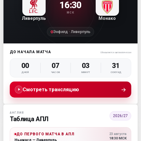
16:30
МСК
Ливерпуль
Монако
Энфилд · Ливерпуль
ДО НАЧАЛА МАТЧА
Обновляется автоматически
00
07
03
30
ДНЕЙ
ЧАСОВ
МИНУТ
СЕКУНД
→
Смотреть трансляцию
АНГЛИЯ
2026/27
Таблица АПЛ
ДО ПЕРВОГО МАТЧА В АПЛ
23 августа
18:30 МСК
Ньюкасл — Ливерпуль