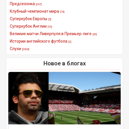
Предсезонка
[267]
Клубный чемпионат мира
[16]
Суперкубок Европы
[5]
Суперкубок Англии
[10]
Великие матчи Ливерпуля в Премьер-лиге
[20]
Истории английского футбола
[2]
Слухи
[2624]
Новое в блогах