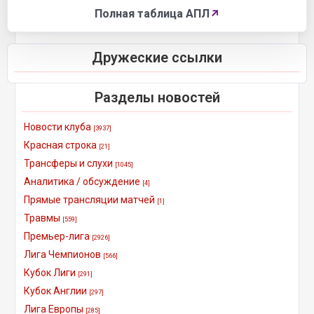
Полная таблица АПЛ
↗
Дружеские ссылки
Разделы новостей
Новости клуба
[3937]
Красная строка
[21]
Трансферы и слухи
[1045]
Аналитика / обсуждение
[4]
Прямые трансляции матчей
[1]
Травмы
[559]
Премьер-лига
[2926]
Лига Чемпионов
[566]
Кубок Лиги
[291]
Кубок Англии
[297]
Лига Европы
[285]