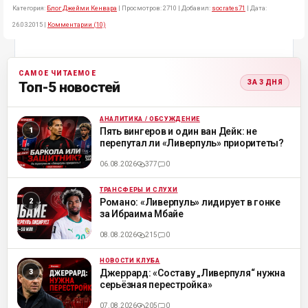
Категория:
Блог Джейми Кенвара
|
Просмотров:
2710
|
Добавил:
socrates71
|
Дата:
26.03.2015
|
Комментарии (10)
САМОЕ ЧИТАЕМОЕ
ЗА 3 ДНЯ
Топ-5 новостей
АНАЛИТИКА / ОБСУЖДЕНИЕ
ML
Пять вингеров и один ван Дейк: не
перепутал ли «Ливерпуль» приоритеты?
06.08.2026
377
0
ТРАНСФЕРЫ И СЛУХИ
ML
Романо: «Ливерпуль» лидирует в гонке
за Ибраима Мбайе
08.08.2026
215
0
НОВОСТИ КЛУБА
ML
Джеррард: «Составу „Ливерпуля“ нужна
серьёзная перестройка»
07.08.2026
205
0