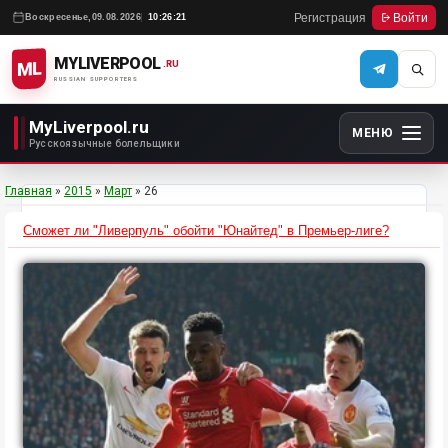
Регистрация
Войти
Воскресенье,
09.08.2026
10:26:21
MYLIVERPOOL
ML
.RU
RUSSIAN SUPPORTERS
MyLiverpool.ru
МЕНЮ
Русскоязычные болельщики
Главная
»
2015
»
Март
»
26
Сможет ли "Ливерпуль" обойти "Юнайтед" в Премьер-лиге?