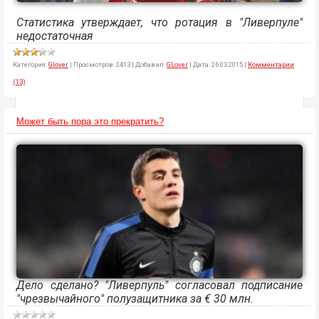
Статистика утверждает, что ротация в "Ливерпуле"
недостаточная
Категория:
Glover
|
Просмотров:
2413
|
Добавил:
GLover
|
Дата:
26.03.2015
|
Комментарии
(13)
Может быть пора это прекратить?
Дело сделано? "Ливерпуль" согласовал подписание
"чрезвычайного" полузащитника за € 30 млн.