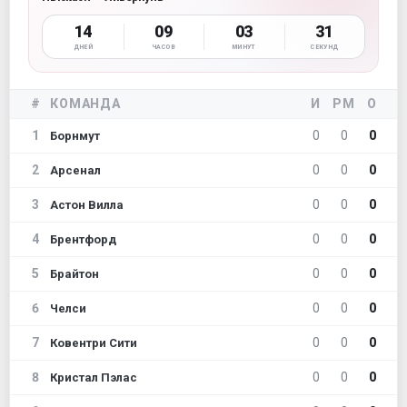
14
09
03
30
ДНЕЙ
ЧАСОВ
МИНУТ
СЕКУНД
#
КОМАНДА
И
РМ
О
1
0
0
0
Борнмут
2
0
0
0
Арсенал
3
0
0
0
Астон Вилла
4
0
0
0
Брентфорд
5
0
0
0
Брайтон
6
0
0
0
Челси
7
0
0
0
Ковентри Сити
8
0
0
0
Кристал Пэлас