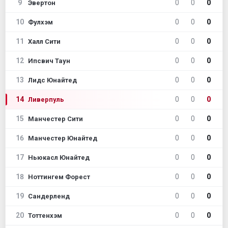
9
0
0
0
Эвертон
10
0
0
0
Фулхэм
11
0
0
0
Халл Сити
12
0
0
0
Ипсвич Таун
13
0
0
0
Лидс Юнайтед
14
0
0
0
Ливерпуль
15
0
0
0
Манчестер Сити
16
0
0
0
Манчестер Юнайтед
17
0
0
0
Ньюкасл Юнайтед
18
0
0
0
Ноттингем Форест
19
0
0
0
Сандерленд
20
0
0
0
Тоттенхэм