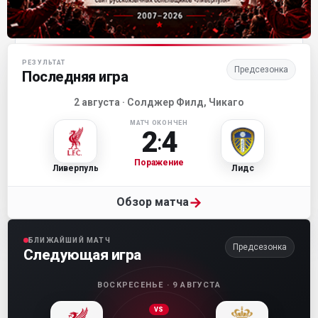
Матч-центр «Ливерпуля»
РЕЗУЛЬТАТ
Предсезонка
Последняя игра
2 августа · Солджер Филд, Чикаго
МАТЧ ОКОНЧЕН
2
4
:
Поражение
Ливерпуль
Лидс
→
Обзор матча
БЛИЖАЙШИЙ МАТЧ
Предсезонка
Следующая игра
ВОСКРЕСЕНЬЕ · 9 АВГУСТА
VS