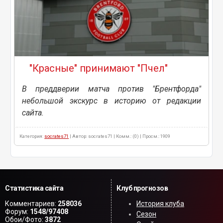
"Красные" принимают "Пчел"
В преддверии матча против "Брентфорда"
небольшой экскурс в историю от редакции
сайта.
Категория:
socrates71
| Автор: socrates71 | Комм.: (0) | Просм.: 1909
Статистика сайта
Клуб прогнозов
Комментариев:
258036
История клуба
Форум:
1548/97408
Сезон
Обои/Фото:
3872