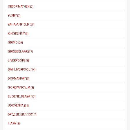
ОБЗОР МАТЧЕЙ
[0]
YUXBY
[7]
YAHA-ANFIELD
[21]
KINGKENNY
[0]
GRIMO
[29]
GROBBELAAR
[17]
LIVERPOOPS
[3]
BAHLIVERPOOL
[14]
DOFMAYDAY
[5]
GOREVANOV_M
[3]
EUGENE_PLAYA
[12]
UDOVENYA
[26]
БРЭД ДЕ БИЛЛОУ
[7]
IIIAPA
[3]