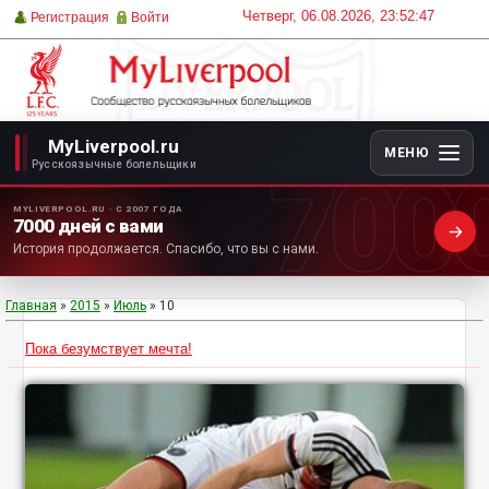
Четверг, 06.08.2026, 23:52:47
Регистрация
Войти
MyLiverpool.ru
МЕНЮ
700
Русскоязычные болельщики
MYLIVERPOOL.RU · С 2007 ГОДА
7000 дней с вами
История продолжается. Спасибо, что вы с нами.
Главная
»
2015
»
Июль
»
10
Пока безумствует мечта!