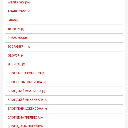
WILGEFORZ
[19]
AGABEKYAN1
[4]
PARYS
[4]
TIGEREYE
[3]
DIMASIKUS
[30]
SOCRATES71
[140]
GLOVER
[34]
SHUNBAL
[9]
БЛОГ ГАРЕТА РОБЕРТСА
[2]
БЛОГ ПОЛА ТОМКИНСА
[5]
БЛОГ ДЖЕЙМСА ПИРСА
[2]
БЛОГ ДЖЕЙМИ КЕНВАРА
[70]
БЛОГ ГЕНРИ ДЖЕКСОНА
[7]
БЛОГ БЕНА ТВЕЛВЕСА
[6]
БЛОГ АДАМА ГРИФФИСА
[1]