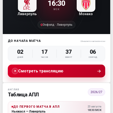
16:30
МСК
Ливерпуль
Монако
Энфилд · Ливерпуль
ДО НАЧАЛА МАТЧА
Обновляется автоматически
02
17
37
04
ДНЕЙ
ЧАСОВ
МИНУТ
СЕКУНД
→
Смотреть трансляцию
АНГЛИЯ
2026/27
Таблица АПЛ
ДО ПЕРВОГО МАТЧА В АПЛ
23 августа
18:30 МСК
Ньюкасл — Ливерпуль