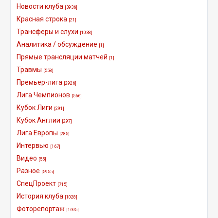
Новости клуба
[3936]
Красная строка
[21]
Трансферы и слухи
[1038]
Аналитика / обсуждение
[1]
Прямые трансляции матчей
[1]
Травмы
[558]
Премьер-лига
[2926]
Лига Чемпионов
[566]
Кубок Лиги
[291]
Кубок Англии
[297]
Лига Европы
[285]
Интервью
[167]
Видео
[55]
Разное
[5955]
СпецПроект
[715]
История клуба
[1028]
Фоторепортаж
[1695]