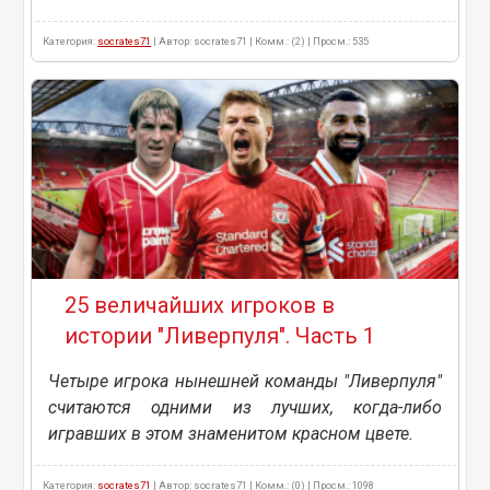
Категория:
socrates71
| Автор: socrates71 | Комм.: (2) | Просм.: 535
25 величайших игроков в
истории "Ливерпуля". Часть 1
Четыре игрока нынешней команды "Ливерпуля"
считаются одними из лучших, когда-либо
игравших в этом знаменитом красном цвете.
Категория:
socrates71
| Автор: socrates71 | Комм.: (0) | Просм.: 1098