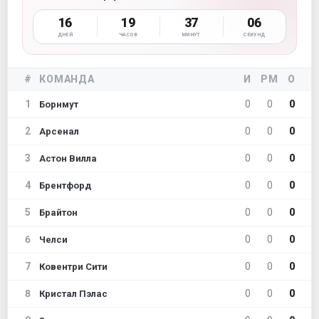
16
19
37
04
ДНЕЙ
ЧАСОВ
МИНУТ
СЕКУНД
#
КОМАНДА
И
РМ
О
1
0
0
0
Борнмут
2
0
0
0
Арсенал
3
0
0
0
Астон Вилла
4
0
0
0
Брентфорд
5
0
0
0
Брайтон
6
0
0
0
Челси
7
0
0
0
Ковентри Сити
8
0
0
0
Кристал Пэлас