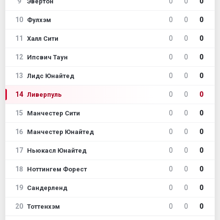
9
0
0
0
Эвертон
10
0
0
0
Фулхэм
11
0
0
0
Халл Сити
12
0
0
0
Ипсвич Таун
13
0
0
0
Лидс Юнайтед
14
0
0
0
Ливерпуль
15
0
0
0
Манчестер Сити
16
0
0
0
Манчестер Юнайтед
17
0
0
0
Ньюкасл Юнайтед
18
0
0
0
Ноттингем Форест
19
0
0
0
Сандерленд
20
0
0
0
Тоттенхэм