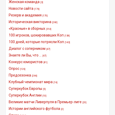
Женская команда
[3]
Новости сайта
[176]
Резерв и академия
[170]
Историческая викторина
[260]
«Красные» в сборных
[314]
100 игроков, шокировавших Коп
[138]
100 дней, которые потрясли Коп
[143]
Диалог с соперником
[47]
Знаете ли Вы, что ...
[67]
Конкурс юмористов
[81]
Опрос
[126]
Предсезонка
[266]
Клубный чемпионат мира
[16]
Суперкубок Европы
[5]
Суперкубок Англии
[10]
Великие матчи Ливерпуля в Премьер-лиге
[20]
Истории английского футбола
[2]