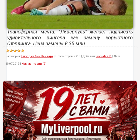
Трансферная мечта: "Ливерпуль" желает подписать
удивительного вингера как замену корыстного
Стерлинга. Цена замены £ 35 млн.
Категория:
Блог Джейми Кенвара
|
Просмотров:
2913
|
Добавил:
socrates71
|
Дата:
10.07.2015
|
Комментарии (5)