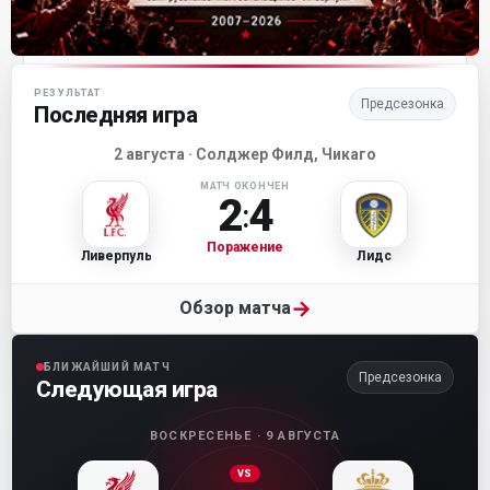
Матч-центр «Ливерпуля»
РЕЗУЛЬТАТ
Предсезонка
Последняя игра
2 августа · Солджер Филд, Чикаго
МАТЧ ОКОНЧЕН
2
4
:
Поражение
Ливерпуль
Лидс
→
Обзор матча
БЛИЖАЙШИЙ МАТЧ
Предсезонка
Следующая игра
ВОСКРЕСЕНЬЕ · 9 АВГУСТА
VS