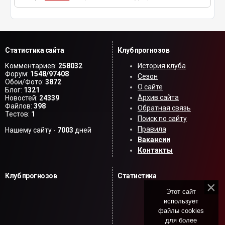
Статистика сайта
Клуб прогнозов
Комментариев:
258032
История клуба
Форум:
1548/97408
Сезон
Обои/Фото:
3872
О сайте
Блог:
1321
Архив сайта
Новостей:
24339
Файлов:
398
Обратная связь
Тестов:
1
Поиск по сайту
Правила
Нашему сайту -
7003
дней
Вакансии
Контакты
Клуб прогнозов
Статистика
Этот сайт
использует
файлы cookies
для более