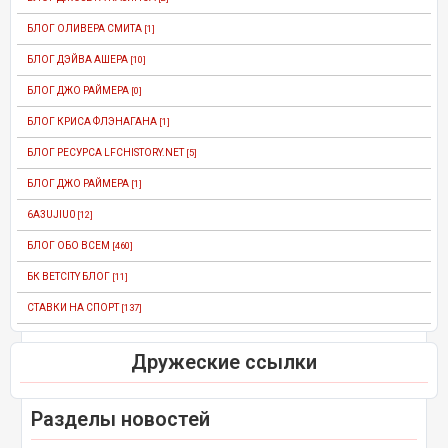
БЛОГ ОЛИВЕРА СМИТА
[1]
БЛОГ ДЭЙВА АШЕРА
[10]
БЛОГ ДЖО РАЙМЕРА
[0]
БЛОГ КРИСА ФЛЭНАГАНА
[1]
БЛОГ РЕСУРСА LFCHISTORY.NET
[5]
БЛОГ ДЖО РАЙМЕРА
[1]
6A3UJIU0
[12]
БЛОГ ОБО ВСЕМ
[460]
БК BETCITY БЛОГ
[11]
СТАВКИ НА СПОРТ
[137]
Дружеские ссылки
Разделы новостей