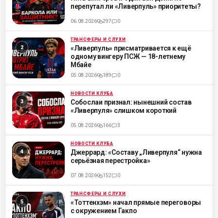
перепутал ли «Ливерпуль» приоритеты?
06.08.2026
297
0
ТРАНСФЕРЫ И СЛУХИ
ML
«Ливерпуль» присматривается к ещё
одному вингеру ПСЖ — 18-летнему
Мбайе
05.08.2026
189
0
НОВОСТИ КЛУБА
ML
Собослаи признал: нынешний состав
«Ливерпуля» слишком короткий
05.08.2026
166
3
НОВОСТИ КЛУБА
ML
Джеррард: «Составу „Ливерпуля“ нужна
серьёзная перестройка»
07.08.2026
152
0
ТРАНСФЕРЫ И СЛУХИ
ML
«Тоттенхэм» начал прямые переговоры
с окружением Гакпо