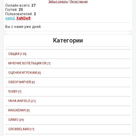
Забыл пароль
|
Регистрация
Онлайн всего:
27
Гостей:
25
Пользователей:
2
spin2
,
XaNDeR
Вы с нами уже дней.
Категории
ОБЩАЯ
[133]
МНЕНИЕ БОЛЕЛЬЩИКОВ
[7]
ОЦЕНКИ ИГРОКАМ
[0]
ОБЗОР МАТЧЕЙ
[0]
YUXBY
[7]
YAHA-ANFIELD
[21]
KINGKENNY
[0]
GRIMO
[29]
GROBBELAAR
[17]