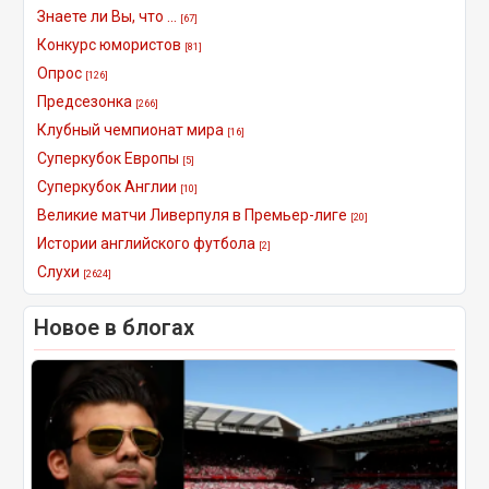
Знаете ли Вы, что ...
[67]
Конкурс юмористов
[81]
Опрос
[126]
Предсезонка
[266]
Клубный чемпионат мира
[16]
Суперкубок Европы
[5]
Суперкубок Англии
[10]
Великие матчи Ливерпуля в Премьер-лиге
[20]
Истории английского футбола
[2]
Слухи
[2624]
Новое в блогах