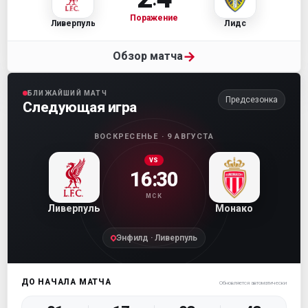
Поражение
Ливерпуль
Лидс
→
Обзор матча
БЛИЖАЙШИЙ МАТЧ
Предсезонка
Следующая игра
ВОСКРЕСЕНЬЕ · 9 АВГУСТА
VS
16:30
МСК
Ливерпуль
Монако
Энфилд · Ливерпуль
ДО НАЧАЛА МАТЧА
Обновляется автоматически