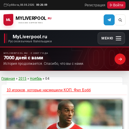
Регистрация
Войти
Суббота,
08.08.2026
00:26:09
MYLIVERPOOL
.RU
ML
RUSSIAN SUPPORTERS
MyLiverpool.ru
МЕНЮ
700
Русскоязычные болельщики
MYLIVERPOOL.RU · С 2007 ГОДА
7000 дней с вами
История продолжается. Спасибо, что вы с нами.
Главная
»
2015
»
Ноябрь
»
04
10 игроков, которые насмешили КОП. Фил Бэбб