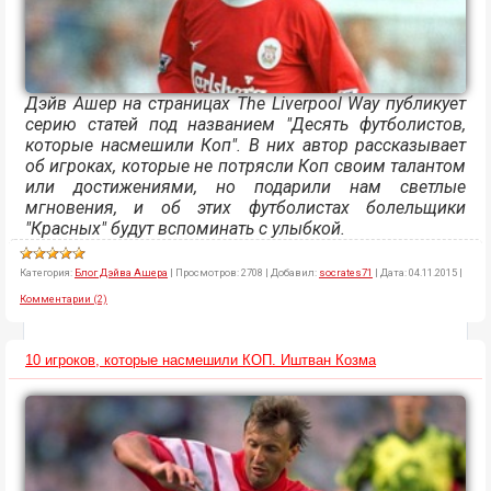
Дэйв Ашер на страницах The Liverpool Way публикует
серию статей под названием "Десять футболистов,
которые насмешили Коп". В них автор рассказывает
об игроках, которые не потрясли Коп своим талантом
или достижениями, но подарили нам светлые
мгновения, и об этих футболистах болельщики
"Красных" будут вспоминать с улыбкой.
Категория:
Блог Дэйва Ашера
|
Просмотров:
2708
|
Добавил:
socrates71
|
Дата:
04.11.2015
|
Комментарии (2)
10 игроков, которые насмешили КОП. Иштван Козма