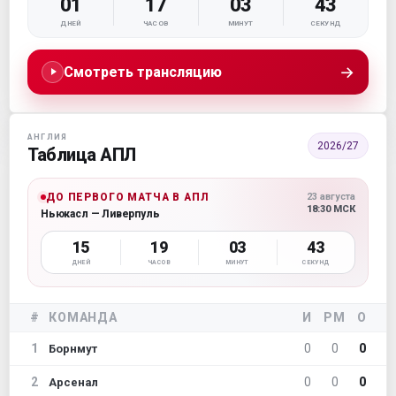
01
17
03
42
ДНЕЙ
ЧАСОВ
МИНУТ
СЕКУНД
→
Смотреть трансляцию
АНГЛИЯ
2026/27
Таблица АПЛ
ДО ПЕРВОГО МАТЧА В АПЛ
23 августа
18:30 МСК
Ньюкасл — Ливерпуль
15
19
03
42
ДНЕЙ
ЧАСОВ
МИНУТ
СЕКУНД
#
КОМАНДА
И
РМ
О
1
0
0
0
Борнмут
2
0
0
0
Арсенал