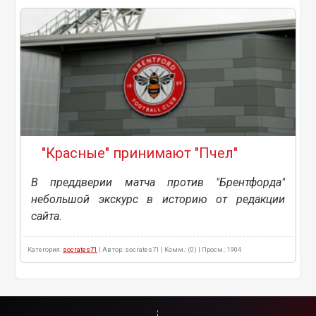
"Красные" принимают "Пчел"
В преддверии матча против "Брентфорда"
небольшой экскурс в историю от редакции
сайта.
Категория:
socrates71
| Автор: socrates71 | Комм.: (0) | Просм.: 1904