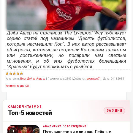
Дэйв Ашер на страницах The Liverpool Way публикует
серию статей под названием "Десять футболистов,
которые насмешили Коп". В них автор рассказывает
об игроках, которые не потрясли Коп своим талантом
или достижениями, но подарили нам светлые
мгновения, и об этих футболистах болельщики
"Красных" будут вспоминать с улыбкой.
Категория:
Блог Дэйва Ашера
|
Просмотров:
2369
|
Добавил:
socrates71
|
Дата:
04.11.2015
|
Комментарии (2)
САМОЕ ЧИТАЕМОЕ
ЗА 3 ДНЯ
Топ-5 новостей
АНАЛИТИКА / ОБСУЖДЕНИЕ
ML
Пять вингеров и один ван Дейк: не