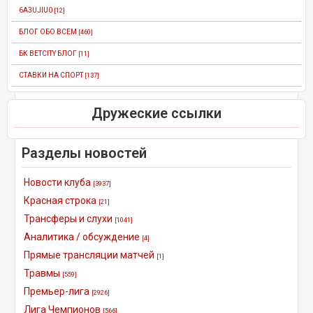
6A3UJIU0
[12]
БЛОГ ОБО ВСЕМ
[460]
БК BETCITY БЛОГ
[11]
СТАВКИ НА СПОРТ
[137]
Дружеские ссылки
Разделы новостей
Новости клуба
[3937]
Красная строка
[21]
Трансферы и слухи
[1041]
Аналитика / обсуждение
[4]
Прямые трансляции матчей
[1]
Травмы
[559]
Премьер-лига
[2926]
Лига Чемпионов
[566]