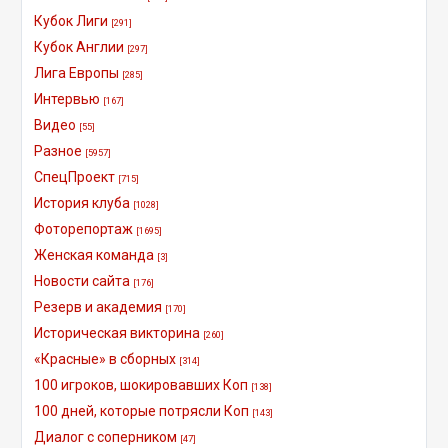
Кубок Лиги
[291]
Кубок Англии
[297]
Лига Европы
[285]
Интервью
[167]
Видео
[55]
Разное
[5957]
СпецПроект
[715]
История клуба
[1028]
Фоторепортаж
[1695]
Женская команда
[3]
Новости сайта
[176]
Резерв и академия
[170]
Историческая викторина
[260]
«Красные» в сборных
[314]
100 игроков, шокировавших Коп
[138]
100 дней, которые потрясли Коп
[143]
Диалог с соперником
[47]