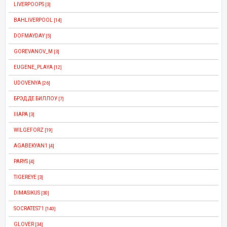
LIVERPOOPS
[3]
BAHLIVERPOOL
[14]
DOFMAYDAY
[5]
GOREVANOV_M
[3]
EUGENE_PLAYA
[12]
UDOVENYA
[26]
БРЭД ДЕ БИЛЛОУ
[7]
IIIAPA
[3]
WILGEFORZ
[19]
AGABEKYAN1
[4]
PARYS
[4]
TIGEREYE
[3]
DIMASIKUS
[30]
SOCRATES71
[140]
GLOVER
[34]