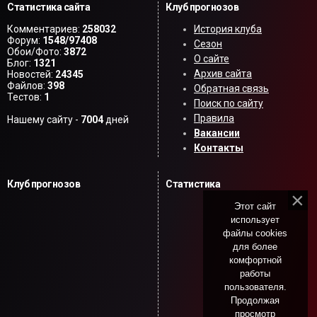
Статистика сайта
Клуб прогнозов
Комментариев:
258032
История клуба
Форум:
1548/97408
Сезон
Обои/Фото:
3872
О сайте
Блог:
1321
Архив сайта
Новостей:
24345
Файлов:
398
Обратная связь
Тестов:
1
Поиск по сайту
Правила
Нашему сайту -
7004
дней
Вакансии
Контакты
Клуб прогнозов
Статистика
Этот сайт
использует
файлы cookies
для более
комфортной
работы
пользователя.
Продолжая
просмотр