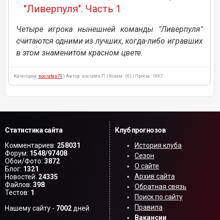
"Ливерпуля". Часть 1
Четыре игрока нынешней команды "Ливерпуля"
считаются одними из лучших, когда-либо игравших
в этом знаменитом красном цвете.
Категория:
socrates71
| Автор: socrates71 | Комм.: (0) | Просм.: 1097
Статистика сайта
Клуб прогнозов
Комментариев:
258031
История клуба
Форум:
1548/97408
Сезон
Обои/Фото:
3872
О сайте
Блог:
1321
Архив сайта
Новостей:
24335
Файлов:
398
Обратная связь
Тестов:
1
Поиск по сайту
Правила
Нашему сайту -
7002
дней
Вакансии