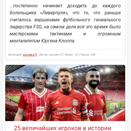
...постепенно начинает доходить до каждого
болельщика «Ливерпуля», что то, что раньше
считалось вершинами футбольного гениального
лидерства FSG, на самом деле всё это время было
мастерскими тактиками и огромным
менталитетом Юргена Клоппа.
Категория:
socrates71
| Автор: socrates71 | Комм.: (2) | Просм.: 534
25 величайших игроков в истории