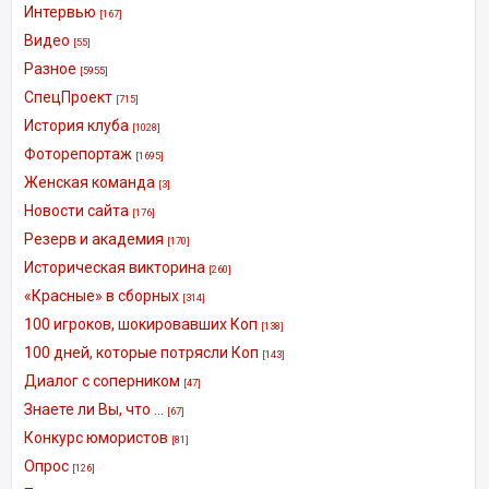
Интервью
[167]
Видео
[55]
Разное
[5955]
СпецПроект
[715]
История клуба
[1028]
Фоторепортаж
[1695]
Женская команда
[3]
Новости сайта
[176]
Резерв и академия
[170]
Историческая викторина
[260]
«Красные» в сборных
[314]
100 игроков, шокировавших Коп
[138]
100 дней, которые потрясли Коп
[143]
Диалог с соперником
[47]
Знаете ли Вы, что ...
[67]
Конкурс юмористов
[81]
Опрос
[126]