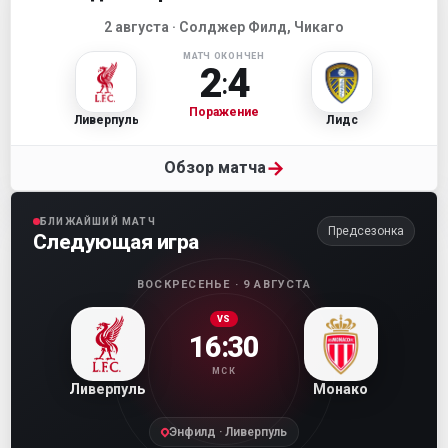
2 августа · Солджер Филд, Чикаго
МАТЧ ОКОНЧЕН
2
4
:
Поражение
Ливерпуль
Лидс
→
Обзор матча
БЛИЖАЙШИЙ МАТЧ
Предсезонка
Следующая игра
ВОСКРЕСЕНЬЕ · 9 АВГУСТА
VS
16:30
МСК
Ливерпуль
Монако
Энфилд · Ливерпуль