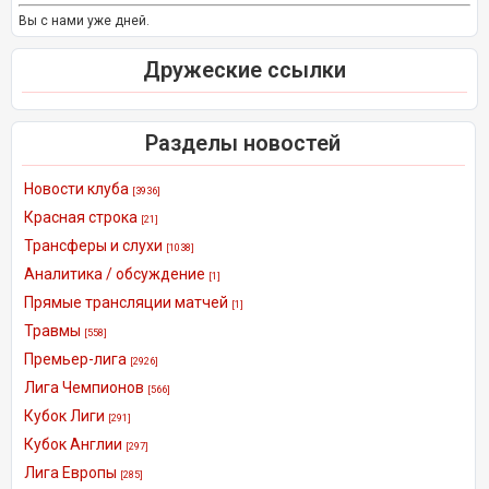
Вы с нами уже дней.
Дружеские ссылки
Разделы новостей
Новости клуба
[3936]
Красная строка
[21]
Трансферы и слухи
[1038]
Аналитика / обсуждение
[1]
Прямые трансляции матчей
[1]
Травмы
[558]
Премьер-лига
[2926]
Лига Чемпионов
[566]
Кубок Лиги
[291]
Кубок Англии
[297]
Лига Европы
[285]