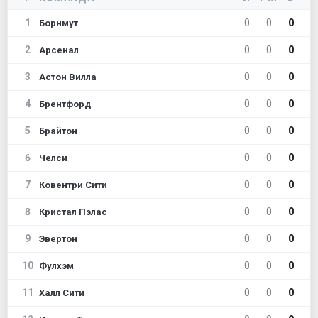
1
0
0
0
Борнмут
2
0
0
0
Арсенал
3
0
0
0
Астон Вилла
4
0
0
0
Брентфорд
5
0
0
0
Брайтон
6
0
0
0
Челси
7
0
0
0
Ковентри Сити
8
0
0
0
Кристал Пэлас
9
0
0
0
Эвертон
10
0
0
0
Фулхэм
11
0
0
0
Халл Сити