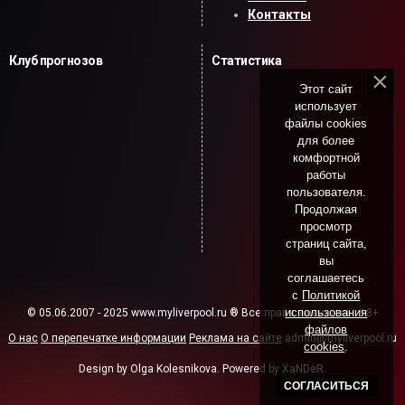
Контакты
Клуб прогнозов
Статистика
Этот сайт
использует
файлы cookies
для более
комфортной
работы
пользователя.
Продолжая
просмотр
страниц сайта,
вы
соглашаетесь
с
Политикой
использования
© 05.06.2007 - 2025 www.myliverpool.ru ® Все права защищены. 18+
файлов
О нас
О перепечатке информации
Реклама на сайте
admin@myliverpool.ru
cookies
.
Design by Olga Kolesnikova. Powered by XaNDeR.
СОГЛАСИТЬСЯ