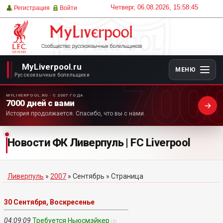
Четверг, 06.08.2026, 15:58:45
Регистрация
Войти
MyLiverpool.ru
МЕНЮ
700
Русскоязычные болельщики
MYLIVERPOOL.RU · С 2007 ГОДА
7000 дней с вами
История продолжается. Спасибо, что вы с нами.
Новости ФК Ливерпуль | FC Liverpool
Ливерпуль
»
2007
»
Сентябрь
» Страница
30 Сентября, Воскресенье
04:09:09
Требуется Ньюсмэйкер
(5)