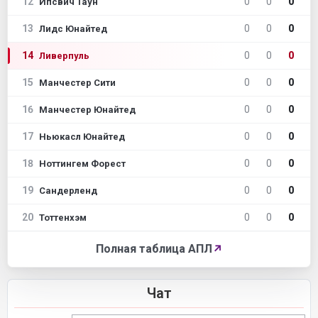
12
0
0
0
Ипсвич Таун
13
0
0
0
Лидс Юнайтед
14
0
0
0
Ливерпуль
15
0
0
0
Манчестер Сити
16
0
0
0
Манчестер Юнайтед
17
0
0
0
Ньюкасл Юнайтед
18
0
0
0
Ноттингем Форест
19
0
0
0
Сандерленд
20
0
0
0
Тоттенхэм
Полная таблица АПЛ
↗
Чат