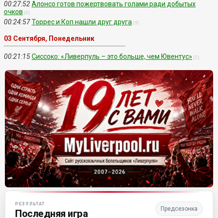
00:27:52
Алонсо готов пожертвовать голами ради добытых
очков
(0)
00:24:57
Торрес и Коп нашли друг друга
(5)
03 Сентября, Понедельник
00:21:15
Сиссоко: «Ливерпуль – это больше, чем Ювентус»
(2)
Матч-центр «Ливерпуля»
РЕЗУЛЬТАТ
Предсезонка
Последняя игра