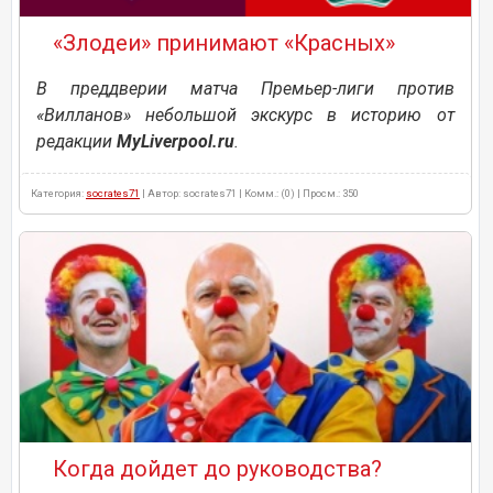
«Злодеи» принимают «Красных»
В преддверии матча Премьер-лиги против
«Вилланов» небольшой экскурс в историю от
редакции
MyLiverpool.ru
.
Категория:
socrates71
| Автор: socrates71 | Комм.: (0) | Просм.: 350
Когда дойдет до руководства?