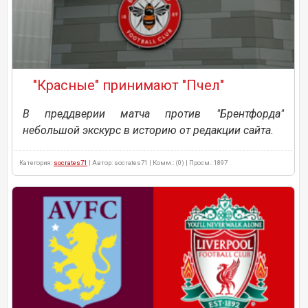
"Красные" принимают "Пчел"
В преддверии матча против "Брентфорда"
небольшой экскурс в историю от редакции сайта.
Категория:
socrates71
| Автор: socrates71 | Комм.: (0) | Просм.: 1897