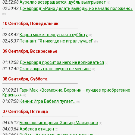
02:52:08
Аурелио возвращается, дубль выигрывает
(0)
02:50:42
Джеррард: «Рано делать выводы, но начало положено»
(0)
10 Сентября, Понедельник
02:48:42
Карра может вернуться в субботу
(0)
02:45:37
Пеннант: "Я никогда не играл лучше!"
(0)
09 Сентября, Воскресенье
01:13:58
Джеррард просит за него не волноваться
(0)
01:12:40
Окно закрыто, но слухов не меньше
(0)
08 Сентября, Суббота
01:09:21
Гари Мак: «Возможно, Воронин – лучшее приобретение
Красных»
(0)
01:07:58
Кенни: Игра Бабеля пугает...
(0)
07 Сентября, Пятница
04:05:12
Большое интервью: Хавьер Маскерано
(1)
04:03:54
Арбелоа отмщен
(0)