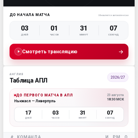
ДО НАЧАЛА МАТЧА
Обновляется автоматически
03
01
31
06
ДНЕЙ
ЧАСОВ
МИНУТ
СЕКУНД
→
Смотреть трансляцию
АНГЛИЯ
2026/27
Таблица АПЛ
ДО ПЕРВОГО МАТЧА В АПЛ
23 августа
18:30 МСК
Ньюкасл — Ливерпуль
17
03
31
06
ДНЕЙ
ЧАСОВ
МИНУТ
СЕКУНД
#
КОМАНДА
И
РМ
О