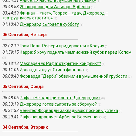
03:54:51
Рийсе: «У нас есть лучшие из лучших»
(1)
03:48:58
20 вопросов для Альваро Арбелоа
(0)
03:44:59
Финнан – «нет», Торрес – «да», Джеррард –
«затрудняюсь ответить»
(0)
01:10:48
Джеррард сыграет в субботу
(1)
06 Сентября, Четверг
02:02:19
Грэм Полл: Рефери придираются к Краучу
(0)
01:59:15
Карра: Я хочу поднять чемпионский кубок перед Копом
(3)
00:13:18
Макларен vs Рафа: открытый конфликт?
(1)
00:11:06
Ирландцы ждут Стива Финнана
(1)
00:08:48
Форварда "Дерби" обвинили в умышленной грубости
(0)
05 Сентября, Среда
05:48:05
Рафа: «Не надо рисковать Джеррадом»
(0)
00:33:19
Джеррард готов сыграть за сборную?
(0)
00:31:33
Бенитес: Форварды закладывают основы успеха
(0)
00:29:41
Рафа поздравляет Арбелоа Бесменного
(0)
04 Сентября, Вторник