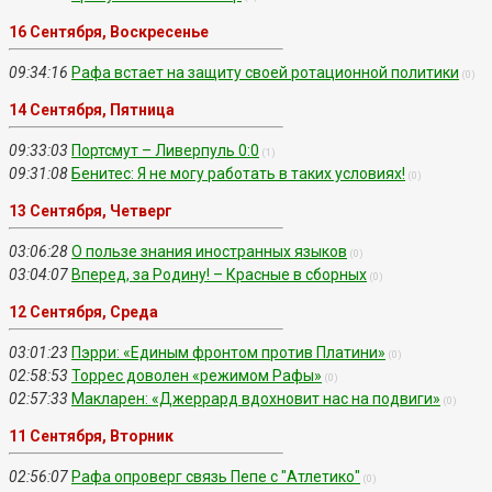
16 Сентября, Воскресенье
09:34:16
Рафа встает на защиту своей ротационной политики
(0)
14 Сентября, Пятница
09:33:03
Портсмут – Ливерпуль 0:0
(1)
09:31:08
Бенитес: Я не могу работать в таких условиях!
(0)
13 Сентября, Четверг
03:06:28
О пользе знания иностранных языков
(0)
03:04:07
Вперед, за Родину! – Красные в сборных
(0)
12 Сентября, Среда
03:01:23
Пэрри: «Единым фронтом против Платини»
(0)
02:58:53
Торрес доволен «режимом Рафы»
(0)
02:57:33
Макларен: «Джеррард вдохновит нас на подвиги»
(0)
11 Сентября, Вторник
02:56:07
Рафа опроверг связь Пепе с "Атлетико"
(0)