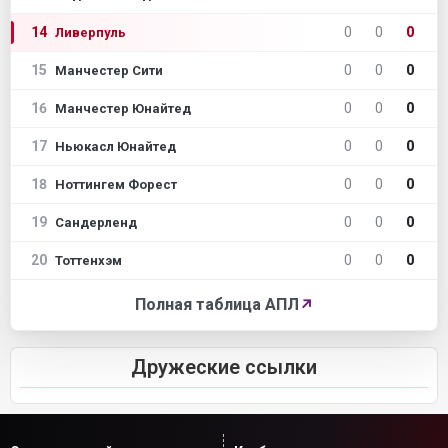
14
0
0
0
Ливерпуль
15
0
0
0
Манчестер Сити
16
0
0
0
Манчестер Юнайтед
17
0
0
0
Ньюкасл Юнайтед
18
0
0
0
Ноттингем Форест
19
0
0
0
Сандерленд
20
0
0
0
Тоттенхэм
Полная таблица АПЛ
↗
Дружеские ссылки