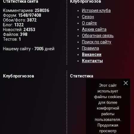
Статистика сайта
Клуб прогнозов
Комментариев:
258036
История клуба
Форум:
1548/97408
Сезон
Обои/Фото:
3872
О сайте
Блог:
1322
Архив сайта
Новостей:
24353
Файлов:
398
Обратная связь
Тестов:
1
Поиск по сайту
Правила
Нашему сайту -
7005
дней
Вакансии
Контакты
Клуб прогнозов
Статистика
Этот сайт
использует
файлы cookies
для более
комфортной
работы
пользователя.
Продолжая
просмотр