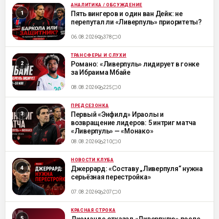
АНАЛИТИКА / ОБСУЖДЕНИЕ
ML
Пять вингеров и один ван Дейк: не
перепутал ли «Ливерпуль» приоритеты?
06.08.2026
378
0
ТРАНСФЕРЫ И СЛУХИ
ML
Романо: «Ливерпуль» лидирует в гонке
за Ибраима Мбайе
08.08.2026
225
0
ПРЕДСЕЗОНКА
ML
Первый «Энфилд» Ираолы и
возвращение лидеров: 5 интриг матча
«Ливерпуль» — «Монако»
08.08.2026
210
0
НОВОСТИ КЛУБА
ML
Джеррард: «Составу „Ливерпуля“ нужна
серьёзная перестройка»
07.08.2026
207
0
КРАСНАЯ СТРОКА
ML