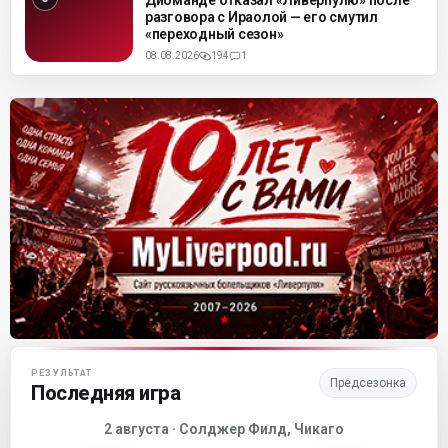
Диоманде отказал «Ливерпулю» после
разговора с Ираолой — его смутил
«переходный сезон»
08.08.2026
194
1
Матч-центр «Ливерпуля»
РЕЗУЛЬТАТ
Предсезонка
Последняя игра
2 августа · Солджер Филд, Чикаго