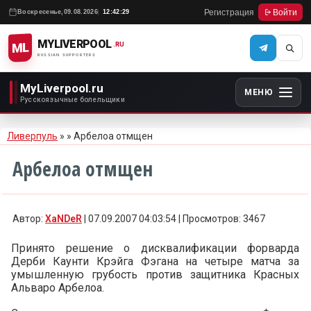
Регистрация
Войти
Воскресенье,
09.08.2026
12:42:29
MYLIVERPOOL
ML
.RU
RUSSIAN SUPPORTERS
MyLiverpool.ru
МЕНЮ
Русскоязычные болельщики
Ливерпуль
»
» Арбелоа отмщен
Арбелоа отмщен
Автор:
XaNDeR
| 07.09.2007 04:03:54 | Просмотров: 3467
Принято решение о дисквалификации форварда
Дерби Каунти Крэйга Фэгана на четыре матча за
умышленную грубость против защитника Красных
Альваро Арбелоа.