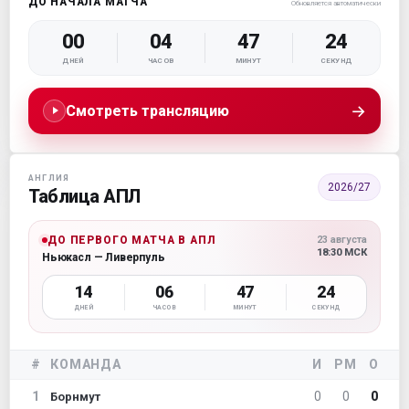
ДО НАЧАЛА МАТЧА
Обновляется автоматически
00
04
47
23
ДНЕЙ
ЧАСОВ
МИНУТ
СЕКУНД
→
Смотреть трансляцию
АНГЛИЯ
2026/27
Таблица АПЛ
ДО ПЕРВОГО МАТЧА В АПЛ
23 августа
18:30 МСК
Ньюкасл — Ливерпуль
14
06
47
23
ДНЕЙ
ЧАСОВ
МИНУТ
СЕКУНД
#
КОМАНДА
И
РМ
О
1
0
0
0
Борнмут