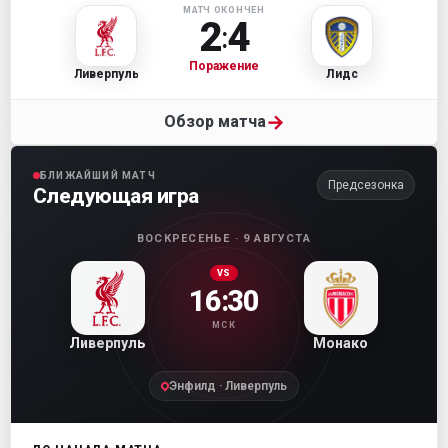
МАТЧ ОКОНЧЕН
2
4
:
Поражение
Ливерпуль
Лидс
→
Обзор матча
БЛИЖАЙШИЙ МАТЧ
Предсезонка
Следующая игра
ВОСКРЕСЕНЬЕ · 9 АВГУСТА
VS
16:30
МСК
Ливерпуль
Монако
Энфилд · Ливерпуль