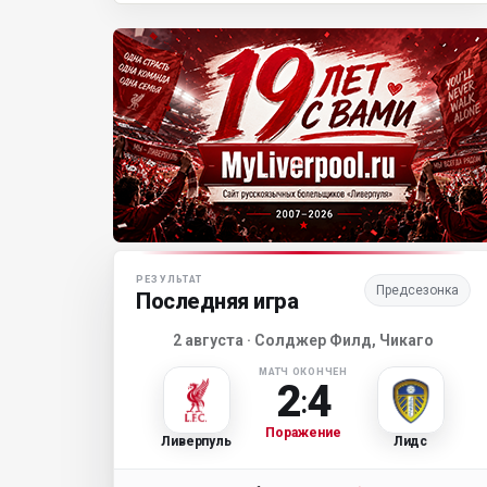
Матч-центр «Ливерпуля»
РЕЗУЛЬТАТ
Предсезонка
Последняя игра
2 августа · Солджер Филд, Чикаго
МАТЧ ОКОНЧЕН
2
4
:
Поражение
Ливерпуль
Лидс