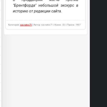
"Брентфорда" небольшой экскурс в
историю от редакции сайта.
Категория:
socrates71
| Автор: socrates71 | Комм.: (0) | Просм.: 1907