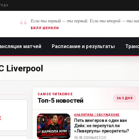
 ГОДА
“
Если ты первый — ты первый. Если ты второй — ты ни
БИЛЛ ШЕНКЛИ
ансляция матчей
Расписание и результаты
Тран
 Liverpool
САМОЕ ЧИТАЕМОЕ
ЗА 3 ДНЯ
Топ-5 новостей
АНАЛИТИКА / ОБСУЖДЕНИЕ
ML
к
Пять вингеров и один ван
Дейк: не перепутал ли
«Ливерпуль» приоритеты?
06.08.2026
321
0