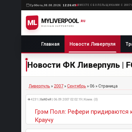
Суббота,
08.08.2026
12:26:49
ВМЕСТЕ С БОЛЕЛЬЩИКАМИ С 2007
MYLIVERPOOL
ML
.RU
RUSSIAN SUPPORTERS
Главная
Новости Ливерпуля
Тр
Новости ФК Ливерпуль | FC
Ливерпуль
»
2007
»
Сентябрь
»
06
» Страница
👁 4231 |
XaNDeR
| 06.09.2007 02:02:19 | Комм. (0)
Грэм Полл: Рефери придираются 
Краучу