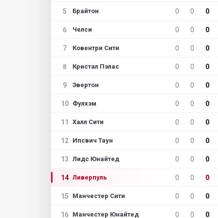
5
0
0
0
Брайтон
6
0
0
0
Челси
7
0
0
0
Ковентри Сити
8
0
0
0
Кристал Пэлас
9
0
0
0
Эвертон
10
0
0
0
Фулхэм
11
0
0
0
Халл Сити
12
0
0
0
Ипсвич Таун
13
0
0
0
Лидс Юнайтед
14
0
0
0
Ливерпуль
15
0
0
0
Манчестер Сити
16
0
0
0
Манчестер Юнайтед