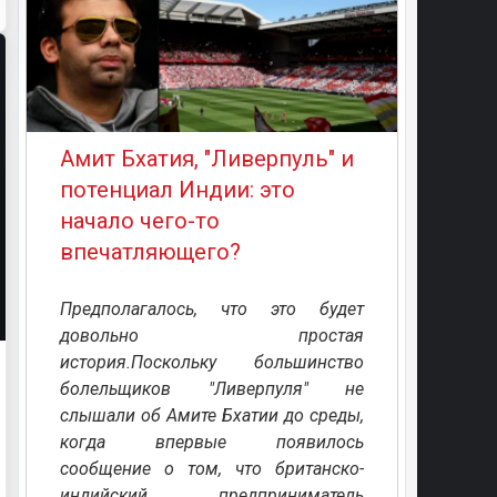
Амит Бхатия, "Ливерпуль" и
потенциал Индии: это
начало чего-то
впечатляющего?
Предполагалось, что это будет
довольно простая
история.Поскольку большинство
болельщиков "Ливерпуля" не
слышали об Амите Бхатии до среды,
когда впервые появилось
сообщение о том, что британско-
индийский предприниматель