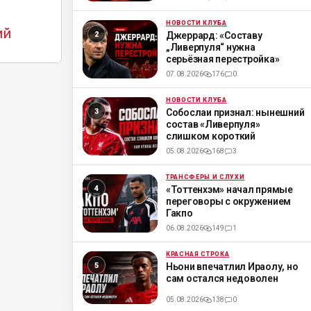
НОВОСТИ КЛУБА
ML
ий
Джеррард: «Составу
„Ливерпуля“ нужна
серьёзная перестройка»
07.08.2026
176
0
НОВОСТИ КЛУБА
ML
Собослаи признал: нынешний
состав «Ливерпуля»
слишком короткий
05.08.2026
168
3
ТРАНСФЕРЫ И СЛУХИ
ML
«Тоттенхэм» начал прямые
переговоры с окружением
Гакпо
06.08.2026
149
1
КРАСНАЯ СТРОКА
ML
Ньони впечатлил Ираолу, но
сам остался недоволен
05.08.2026
138
0