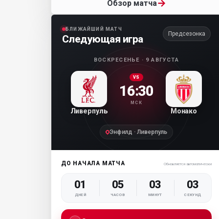
→
Обзор матча
БЛИЖАЙШИЙ МАТЧ
Предсезонка
Следующая игра
ВОСКРЕСЕНЬЕ · 9 АВГУСТА
VS
16:30
МСК
Ливерпуль
Монако
Энфилд · Ливерпуль
ДО НАЧАЛА МАТЧА
Обновляется автоматически
01
05
03
02
ДНЕЙ
ЧАСОВ
МИНУТ
СЕКУНД