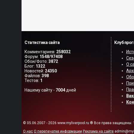
Статистика сайта
Клуб про
Комментариев:
258032
Ист
Форум:
1548/97408
Сез
Обои/Фото:
3872
О с
Блог:
1322
Арх
Новостей:
24350
Файлов:
398
Обр
Тестов:
1
Пои
Пра
Нашему сайту -
7004
дней
Вак
Ко
© 05.06.2007 - 2026 www.myliverpool.ru ® Все права защищены. 
О нас
О перепечатке информации
Реклама на сайте
admin@myli