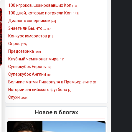
100 игроков, шокировавших Коп
[138]
100 дней, которые потрясли Коп
[143]
Диалог с соперником
[47]
Знаете ли Вы, что ...
[67]
Конкурс юмористов
[81]
Опрос
[126]
Предсезонка
[267]
Клубный чемпионат мира
[16]
Суперкубок Европы
[5]
Суперкубок Англии
[10]
Великие матчи Ливерпуля в Премьер-лиге
[20]
Истории английского футбола
[2]
Слухи
[2624]
Новое в блогах