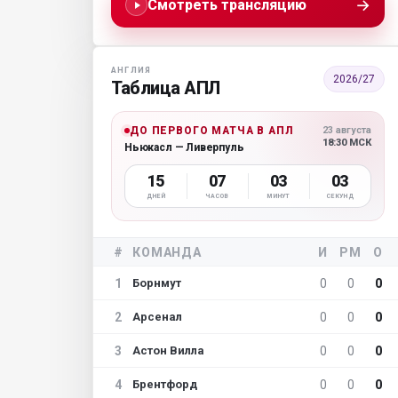
→
Смотреть трансляцию
АНГЛИЯ
2026/27
Таблица АПЛ
ДО ПЕРВОГО МАТЧА В АПЛ
23 августа
18:30 МСК
Ньюкасл — Ливерпуль
15
07
03
02
ДНЕЙ
ЧАСОВ
МИНУТ
СЕКУНД
#
КОМАНДА
И
РМ
О
1
0
0
0
Борнмут
2
0
0
0
Арсенал
3
0
0
0
Астон Вилла
4
0
0
0
Брентфорд