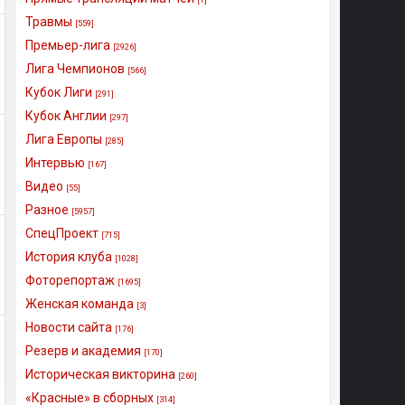
Травмы
[559]
Премьер-лига
[2926]
Лига Чемпионов
[566]
Кубок Лиги
[291]
Кубок Англии
[297]
Лига Европы
[285]
Интервью
[167]
Видео
[55]
Разное
[5957]
СпецПроект
[715]
История клуба
[1028]
Фоторепортаж
[1695]
Женская команда
[3]
Новости сайта
[176]
Резерв и академия
[170]
Историческая викторина
[260]
«Красные» в сборных
[314]