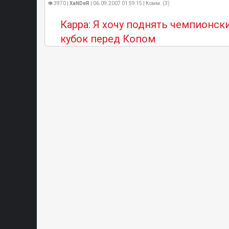
👁 3970 |
XaNDeR
| 06.09.2007 01:59:15 | Комм. (3)
Карра: Я хочу поднять чемпионск
кубок перед Копом