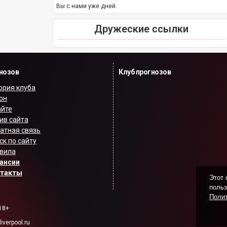
Вы с нами уже дней.
Дружеские ссылки
гнозов
Клуб прогнозов
ория клуба
он
айте
ив сайта
атная связь
ск по сайту
вила
ансии
нтакты
Этот 
польз
Полит
18+
verpool.ru