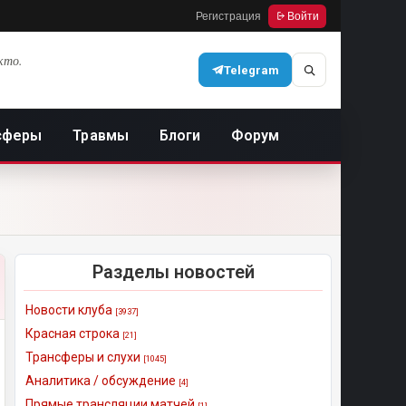
Регистрация
Войти
кто.
Telegram
сферы
Травмы
Блоги
Форум
Разделы новостей
Новости клуба
[3937]
Красная строка
[21]
Трансферы и слухи
[1045]
Аналитика / обсуждение
[4]
Прямые трансляции матчей
[1]