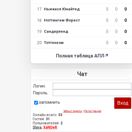
17
0
0
0
Ньюкасл Юнайтед
18
0
0
0
Ноттингем Форест
19
0
0
0
Сандерленд
20
0
0
0
Тоттенхэм
Полная таблица АПЛ
↗
Чат
Логин:
Пароль:
запомнить
Забыл пароль
|
Регистрация
Онлайн всего:
33
Гостей:
31
Пользователей:
2
Slava
,
XaNDeR