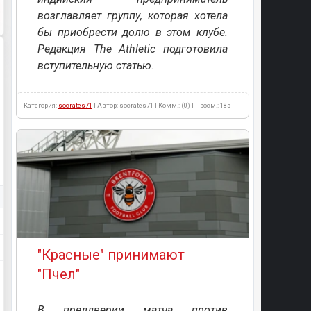
возглавляет группу, которая хотела
бы приобрести долю в этом клубе.
Редакция The Athletic подготовила
вступительную статью.
Категория:
socrates71
| Автор: socrates71 | Комм.: (0) | Просм.: 185
"Красные" принимают
"Пчел"
В преддверии матча против