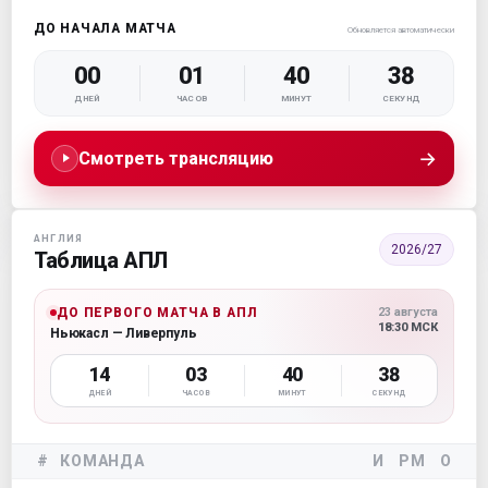
ДО НАЧАЛА МАТЧА
Обновляется автоматически
00
01
40
37
ДНЕЙ
ЧАСОВ
МИНУТ
СЕКУНД
→
Смотреть трансляцию
АНГЛИЯ
2026/27
Таблица АПЛ
ДО ПЕРВОГО МАТЧА В АПЛ
23 августа
18:30 МСК
Ньюкасл — Ливерпуль
14
03
40
37
ДНЕЙ
ЧАСОВ
МИНУТ
СЕКУНД
#
КОМАНДА
И
РМ
О