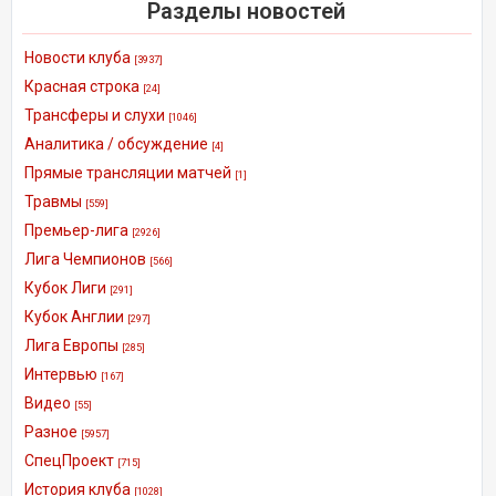
Разделы новостей
Новости клуба
[3937]
Красная строка
[24]
Трансферы и слухи
[1046]
Аналитика / обсуждение
[4]
Прямые трансляции матчей
[1]
Травмы
[559]
Премьер-лига
[2926]
Лига Чемпионов
[566]
Кубок Лиги
[291]
Кубок Англии
[297]
Лига Европы
[285]
Интервью
[167]
Видео
[55]
Разное
[5957]
СпецПроект
[715]
История клуба
[1028]