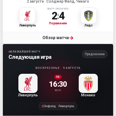
2 августа · Солджер Филд, Чикаго
МАТЧ ОКОНЧЕН
2
4
:
Поражение
Ливерпуль
Лидс
→
Обзор матча
БЛИЖАЙШИЙ МАТЧ
Предсезонка
Следующая игра
ВОСКРЕСЕНЬЕ · 9 АВГУСТА
VS
16:30
МСК
Ливерпуль
Монако
Энфилд · Ливерпуль