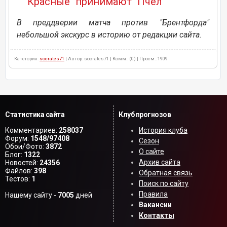
"Красные" принимают "Пчел"
В преддверии матча против "Брентфорда"
небольшой экскурс в историю от редакции сайта.
Категория:
socrates71
| Автор: socrates71 | Комм.: (0) | Просм.: 1909
Статистика сайта
Клуб прогнозов
Комментариев:
258037
История клуба
Форум:
1548/97408
Сезон
Обои/Фото:
3872
О сайте
Блог:
1322
Архив сайта
Новостей:
24356
Файлов:
398
Обратная связь
Тестов:
1
Поиск по сайту
Правила
Нашему сайту -
7005
дней
Вакансии
Контакты