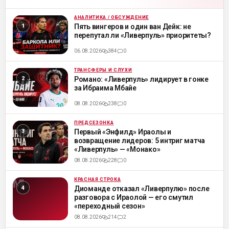
АНАЛИТИКА / ОБСУЖДЕНИЕ
ML
Пять вингеров и один ван Дейк: не
перепутал ли «Ливерпуль» приоритеты?
06.08.2026
384
0
ТРАНСФЕРЫ И СЛУХИ
ML
Романо: «Ливерпуль» лидирует в гонке
за Ибраима Мбайе
08.08.2026
238
0
ПРЕДСЕЗОНКА
ML
Первый «Энфилд» Ираолы и
возвращение лидеров: 5 интриг матча
«Ливерпуль» — «Монако»
08.08.2026
228
0
КРАСНАЯ СТРОКА
ML
Диоманде отказал «Ливерпулю» после
разговора с Ираолой — его смутил
«переходный сезон»
08.08.2026
214
2