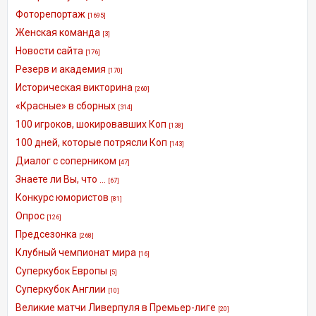
Фоторепортаж
[1695]
Женская команда
[3]
Новости сайта
[176]
Резерв и академия
[170]
Историческая викторина
[260]
«Красные» в сборных
[314]
100 игроков, шокировавших Коп
[138]
100 дней, которые потрясли Коп
[143]
Диалог с соперником
[47]
Знаете ли Вы, что ...
[67]
Конкурс юмористов
[81]
Опрос
[126]
Предсезонка
[268]
Клубный чемпионат мира
[16]
Суперкубок Европы
[5]
Суперкубок Англии
[10]
Великие матчи Ливерпуля в Премьер-лиге
[20]