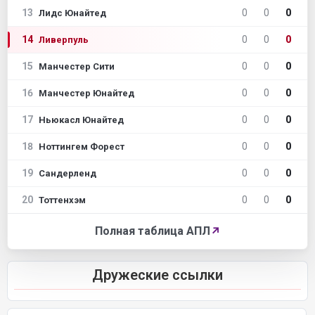
13
0
0
0
Лидс Юнайтед
14
0
0
0
Ливерпуль
15
0
0
0
Манчестер Сити
16
0
0
0
Манчестер Юнайтед
17
0
0
0
Ньюкасл Юнайтед
18
0
0
0
Ноттингем Форест
19
0
0
0
Сандерленд
20
0
0
0
Тоттенхэм
Полная таблица АПЛ
↗
Дружеские ссылки