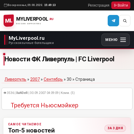
Регистрация
Войти
Воскресенье,
09.08.2026
15:49:13
MYLIVERPOOL
ML
.RU
RUSSIAN SUPPORTERS
MyLiverpool.ru
МЕНЮ
Русскоязычные болельщики
Новости ФК Ливерпуль | FC Liverpool
Ливерпуль
»
2007
»
Сентябрь
»
30
» Страница
👁 3536 |
XaNDeR
| 30.09.2007 04:09:09 | Комм. (5)
Требуется Ньюсмэйкер
САМОЕ ЧИТАЕМОЕ
ЗА 3 ДНЯ
Топ-5 новостей