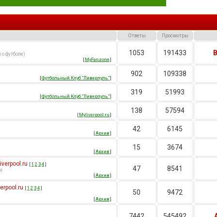
Ответы
Просмотры
1053
191433
B
 о футболе)
[
MyFanzone
]
902
109338
[
Футбольный Клуб "Ливерпуль"
]
319
51993
[
Футбольный Клуб "Ливерпуль"
]
138
57594
[
Myliverpool.ru
]
42
6145
[
Архив
]
15
3674
[
Архив
]
verpool.ru
[
1
2
3
4
]
47
8541
u
[
Архив
]
rpool.ru
[
1
2
3
4
]
50
9472
[
Архив
]
7442
545492