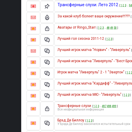
Трансферные слухи. Лето 2012
[
1
2
3
…
94
За какой клуб болеет ваше окружение!!!???
[
Аватары от Ringo_Starr
[
1
2
3
…
48
49
50
]
Лучший гол сезона 2011-12
[
1
2
3
]
Лучший игрок матча "Норвич" - "Ливерпуль"
Лучший игрок матча "Ливерпуль" - "Вест Бр
Игрок матча "Ливерпуль" 2 - 1 "Эвертон"
[
1
2
Лучший игрок матча "Кардифф" - "Ливерпуль
Лучший игрок матча МЮ - "Ливерпуль"
[
1
2
3
]
Трансферные слухи
[
1
2
3
…
497
498
499
]
Вся неофициальная информация
Брэд Де Биллоу
[
1
2
3
]
У Брэда Де Биллоу закончился испытательный срок