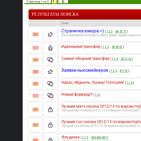
1
Страница
1
из
2
2
»
РЕЗУЛЬТАТЫ ПОИСКА
Тема
Страничка юмора =)
[
1
2
3
…
69
70
71
]
Выкладываем анекдоты, фото, видео, аудио приколы
Идеальный трансфер
[
1
2
3
…
59
60
61
]
Самый обидный трансфер
[
1
2
3
…
20
21
22
]
Заявки ньюсмейкеров
[
1
2
3
…
8
9
10
]
Навас, Мурьель, Лукаку! Голосуем!
[
1
2
3
]
Новый форвард?!
[
1
2
]
Лучший матч сезона 2012/13 по версии myli
Лучший матч сезона 2012/13 по версии myliverpool.r
Лучший гол сезона 2012/13 по версии mylive
Лучший гол сезона 2012/13 по версии myliverpool.ru
Флудилка
[
1
2
3
…
495
496
497
]