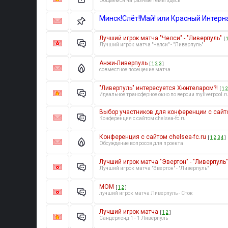
Общаемся на разные темы здесь
Минск!Слёт!Май! или Красный Интер
Лучший игрок матча "Челси" - "Ливерпуль"
[
Лучший игрок матча "Челси" - "Ливерпуль"
Анжи-Ливерпуль
[
1
2
3
]
совместное посещение матча
"Ливерпуль" интересуется Хюнтеларом?!
[
1
2
Идеальное трансферное окно по версии myliverpool.r
Выбор участников для конференции с сайто
Конференция с сайтом chelsea-fc.ru
Конференция с сайтом chelsea-fc.ru
[
1
2
3
4
]
Обсуждение вопросов для проекта
Лучший игрок матча "Эвертон" - "Ливерпуль"
Лучший игрок матча "Эвертон" - "Ливерпуль"
МОМ
[
1
2
]
лучший игрок матча Ливерпуль - Сток
Лучший игрок матча
[
1
2
]
Сандерленд 1 - 1 Ливерпуль