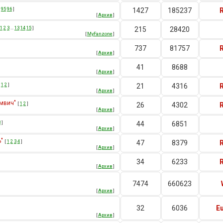
95
96
]
1427
185237
[
Архив
]
1
2
3
…
13
14
15
]
215
28420
[
MyFanzone
]
737
81757
[
Архив
]
41
8688
[
Архив
]
[
1
2
]
21
4316
[
Архив
]
омвич"
[
1
2
]
26
4302
[
Архив
]
3
]
44
6851
[
Архив
]
"
[
1
2
3
4
]
47
8379
[
Архив
]
34
6233
[
Архив
]
7474
660623
[
Архив
]
32
6036
E
[
Архив
]