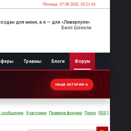
Пятница, 07.08.2026, 03:21:43
оздан для меня, а я — для «Ливерпуля».
Билл Шенкли
сферы
Травмы
Блоги
Форум
7000
НАША ИСТОРИЯ
 сообщения
·
Участники
·
Правила форума
·
Поиск
·
RSS
]