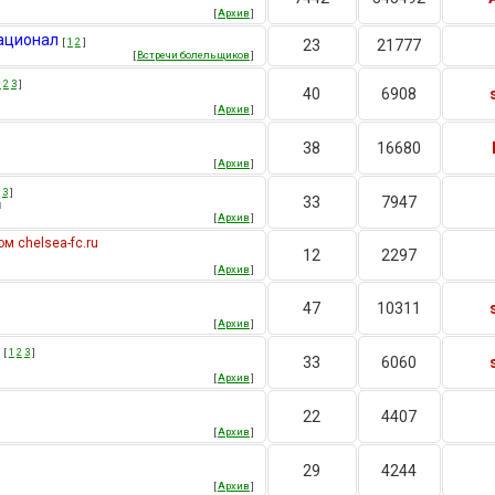
[
Архив
]
национал
[
1
2
]
23
21777
[
Встречи болельщиков
]
1
2
3
]
40
6908
[
Архив
]
38
16680
[
Архив
]
3
]
33
7947
u
[
Архив
]
м chelsea-fc.ru
12
2297
[
Архив
]
47
10311
[
Архив
]
[
1
2
3
]
33
6060
[
Архив
]
22
4407
[
Архив
]
29
4244
[
Архив
]