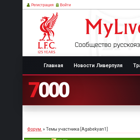
Регистрация
Войти
Главная
Новости Ливерпуля
Тр
7
0
0
0
Форум.
»
Темы участника [Agabekyan1]