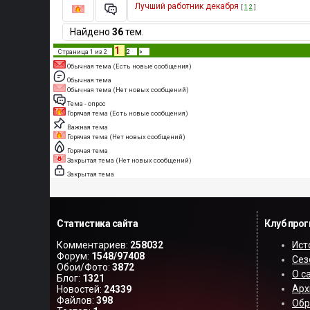
Лучший работник декабря
[
1
2
]
Найдено
36
тем.
1
Страница
1
из
2
2
»
Обычная тема (Есть новые сообщения)
Обычная тема
Обычная тема (Нет новых сообщений)
Тема - опрос
Горячая тема (Есть новые сообщения)
Важная тема
Горячая тема (Нет новых сообщений)
Горячая тема
Закрытая тема (Нет новых сообщений)
Закрытая тема
Статистика сайта
Клуб про
Комментариев:
258032
Ист
Форум:
1548/97408
Сез
Обои/Фото:
3872
О с
Блог:
1321
Арх
Новостей:
24339
Файлов:
398
Обр