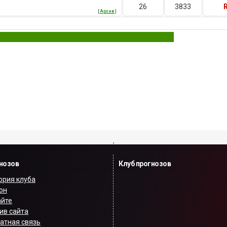
26
3833
[
Архив
]
,
гнозов
Клуб прогнозов
ория клуба
он
айте
ив сайта
атная связь