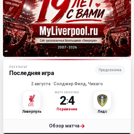
Матч-центр «Ливерпуля»
РЕЗУЛЬТАТ
Предсезонка
Последняя игра
2 августа · Солджер Филд, Чикаго
МАТЧ ОКОНЧЕН
2
4
:
Поражение
Ливерпуль
Лидс
→
Обзор матча