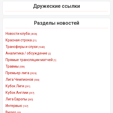
Дружеские ссылки
Разделы новостей
Новости клуба
[3936]
Красная строка
[21]
Трансферы и слухи
[1040]
Аналитика / обсуждение
[2]
Прямые трансляции матчей
[1]
Травмы
[559]
Премьер-лига
[2926]
Лига Чемпионов
[566]
Кубок Лиги
[291]
Кубок Англии
[297]
Лига Европы
[285]
Интервью
[167]
Видео
[55]