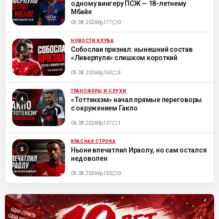
одному вингеру ПСЖ — 18-летнему
Мбайе
05.08.2026
177
0
НОВОСТИ КЛУБА
ML
Собослаи признал: нынешний состав
«Ливерпуля» слишком короткий
05.08.2026
163
3
ТРАНСФЕРЫ И СЛУХИ
ML
«Тоттенхэм» начал прямые переговоры
с окружением Гакпо
06.08.2026
137
1
КРАСНАЯ СТРОКА
ML
Ньони впечатлил Ираолу, но сам остался
недоволен
05.08.2026
133
0