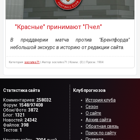
"Красные" принимают "Пчел"
В преддверии матча против "Брентфорда"
небольшой экскурс в историю от редакции сайта.
Категория:
socrates71
| Автор: socrates71 | Комм.: (0) | Просм.: 1904
Статистика сайта
Клуб прогнозов
Комментариев:
258032
История клуба
Форум:
1548/97408
Сезон
Обои/Фото:
3872
О сайте
Блог:
1321
Архив сайта
Новостей:
24342
Файлов:
398
Обратная связь
Тестов:
1
Поиск по сайту
Правила