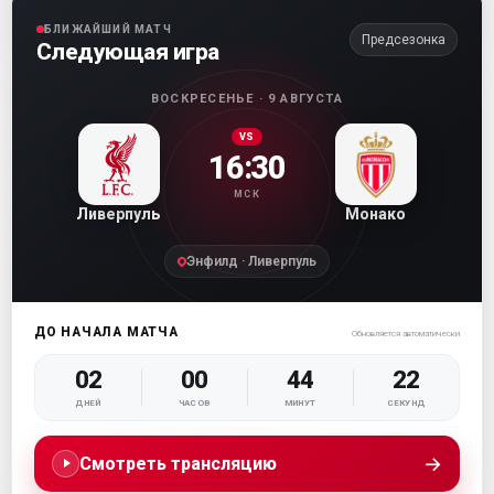
БЛИЖАЙШИЙ МАТЧ
Предсезонка
Следующая игра
ВОСКРЕСЕНЬЕ · 9 АВГУСТА
VS
16:30
МСК
Ливерпуль
Монако
Энфилд · Ливерпуль
ДО НАЧАЛА МАТЧА
Обновляется автоматически
02
00
44
21
ДНЕЙ
ЧАСОВ
МИНУТ
СЕКУНД
→
Смотреть трансляцию