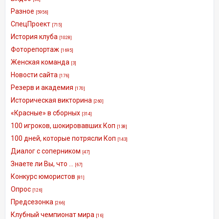
Разное
[5956]
СпецПроект
[715]
История клуба
[1028]
Фоторепортаж
[1695]
Женская команда
[3]
Новости сайта
[176]
Резерв и академия
[170]
Историческая викторина
[260]
«Красные» в сборных
[314]
100 игроков, шокировавших Коп
[138]
100 дней, которые потрясли Коп
[143]
Диалог с соперником
[47]
Знаете ли Вы, что ...
[67]
Конкурс юмористов
[81]
Опрос
[126]
Предсезонка
[266]
Клубный чемпионат мира
[16]