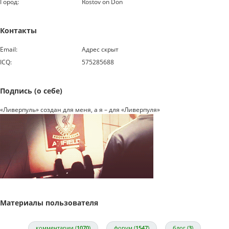
Город:
Rostov on Don
Контакты
Email:
Адрес скрыт
ICQ:
575285688
Подпись (о себе)
«Ливерпуль» создан для меня, а я – для «Ливерпуля»
Материалы пользователя
комментарии (
1070
)
форум (
1547
)
блог (
3
)