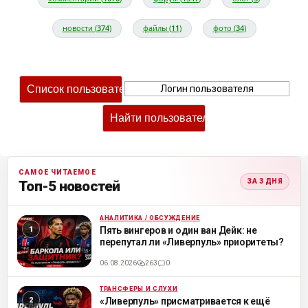
новости (
374
)
файлы (
11
)
фото (
34
)
САМОЕ ЧИТАЕМОЕ
ЗА 3 ДНЯ
Топ-5 новостей
АНАЛИТИКА / ОБСУЖДЕНИЕ
ML
Пять вингеров и один ван Дейк: не
перепутал ли «Ливерпуль» приоритеты?
06.08.2026
263
0
ТРАНСФЕРЫ И СЛУХИ
ML
«Ливерпуль» присматривается к ещё