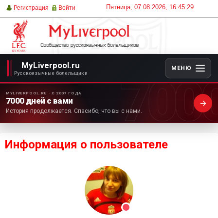
Пятница, 07.08.2026, 16:45:29
Регистрация
Войти
MyLiverpool.ru
МЕНЮ
700
Русскоязычные болельщики
MYLIVERPOOL.RU · С 2007 ГОДА
7000 дней с вами
История продолжается. Спасибо, что вы с нами.
Информация о пользователе