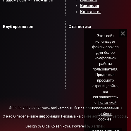
Нашему сайту -
7004
дней
Вакансии
Контакты
Клуб прогнозов
Статистика
Этот сайт
использует
файлы cookies
для более
комфортной
работы
пользователя.
Продолжая
просмотр
страниц сайта,
вы
соглашаетесь
с
Политикой
использования
© 05.06.2007 - 2025 www.myliverpool.ru ® Все права защищены. 18+
файлов
О нас
О перепечатке информации
Реклама на сайте
admin@myliverpool.ru
cookies
.
Design by Olga Kolesnikova. Powered by XaNDeR.