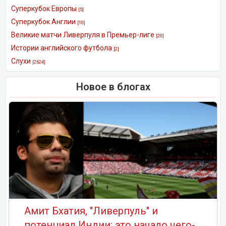
Суперкубок Европы
[5]
Суперкубок Англии
[10]
Великие матчи Ливерпуля в Премьер-лиге
[20]
Истории английского футбола
[2]
Слухи
[2624]
Новое в блогах
Амит Бхатия, "Ливерпуль" и
потенциал Индии: это начало чего-