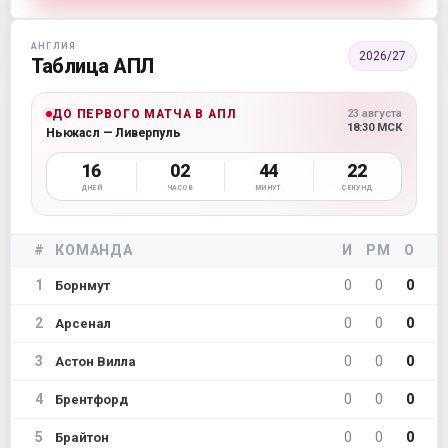
АНГЛИЯ
2026/27
Таблица АПЛ
ДО ПЕРВОГО МАТЧА В АПЛ
23 августа
18:30 МСК
Ньюкасл — Ливерпуль
16
02
44
21
ДНЕЙ
ЧАСОВ
МИНУТ
СЕКУНД
#
КОМАНДА
И
РМ
О
1
0
0
0
Борнмут
2
0
0
0
Арсенал
3
0
0
0
Астон Вилла
4
0
0
0
Брентфорд
5
0
0
0
Брайтон