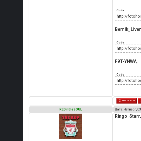
Code
http://fotoh
Bernik_Live
Code
http://fotoho
F9T-YNWA
,
Code
http://fotoho
REDintheSOUL
Дата: Четверг, 03
Ringo_Starr