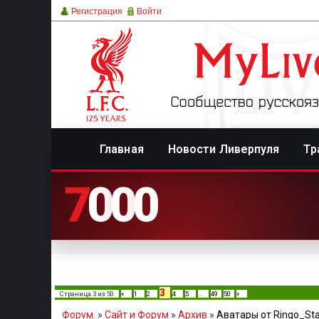
Регистрация
Войти
Главная
Новости Ливерпуля
Тр
7
0
0
0
3
Страница
3
из
50
«
1
2
4
5
…
49
50
»
Форум.
»
Сайт и Форум
»
Архив
»
Аватары от Ringo_Sta