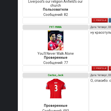
Liverpool's our religion Anfield's our
church
Пользователи
Сообщений:
82
F9T-YNWA
Дата: Четверг, 03
ну красотуль
You'll Never Walk Alone
Проверенные
Сообщений:
77
Cactus_Jack
Дата: Четверг, 03
О, спасибо. 
Проверенные
Сообщений:
493