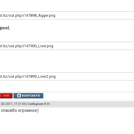
ost.kz/out.php/i147898_Agger.png
rpool
,
st.kz/out.php/i147900_Liver.png
st.kz/out.php/i147899_Liver2.png
.03.2011, 17:21:46 | Сообщение #
34
, спасибо огромное)