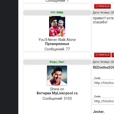
Сообщений:
1
F9T-YNWA
Дата: Четверг, 03
привет! хоте
спасибо!
You'll Never Walk Alone
Проверенные
Сообщений:
77
Ringo_Starr
Дата: Четверг, 03
REDintheSO
Code
http://fotoh
Shine on
Ветеран MyLiverpool.ru
Code
Сообщений:
3103
http://fotoho
Jester
,