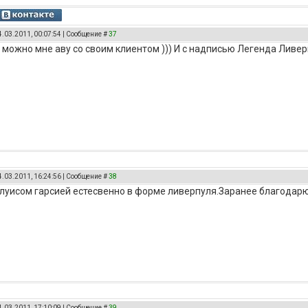
4.03.2011, 00:07:54 | Сообщение #
37
, можно мне аву со своим клиентом ))) И с надписью Легенда Ливер
4.03.2011, 16:24:56 | Сообщение #
38
 луисом гарсией естесвенно в форме ливерпуля.Заранее благодарю
4.03.2011, 17:10:09 | Сообщение #
39