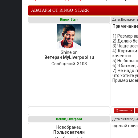
АВАТАРЫ ОТ RINGO_STARR
Ringo_Starr
Дата: Воскресенье
Примечание
1) Размер а
2) Делаю бе
3) Чаще все
4) Картинки
Shine on
качества.
Ветеран MyLiverpool.ru
5) Не больше
Сообщений:
3103
6) Я бэтмен,
7) Не надо 
что хотите 
Пример моей
Bernik_Liverpool
Дата: Четверг, 03
сделай плиз
Новобранец
Пользователи