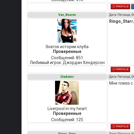
Van_Buuren
Дата: Пятница, 0
Ringo_Starr
Знаток истории клуба
Проверенные
Сообщений:
851
Любимый игрок:
Джордан Хендерсон
Gladiator
Дата: Пятница, 0
Мне плизз с
Liverpool in my heart
Проверенные
Сообщений:
125
Ringo_Starr
Дата: Пятница, 0