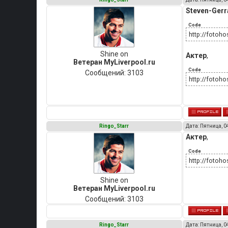
Steven-Gerr
Code
http://fotoh
Shine on
Актер
,
Ветеран MyLiverpool.ru
Code
Сообщений:
3103
http://fotoho
Ringo_Starr
Дата: Пятница, 0
Актер
,
Code
http://fotoho
Shine on
Ветеран MyLiverpool.ru
Сообщений:
3103
Ringo_Starr
Дата: Пятница, 0