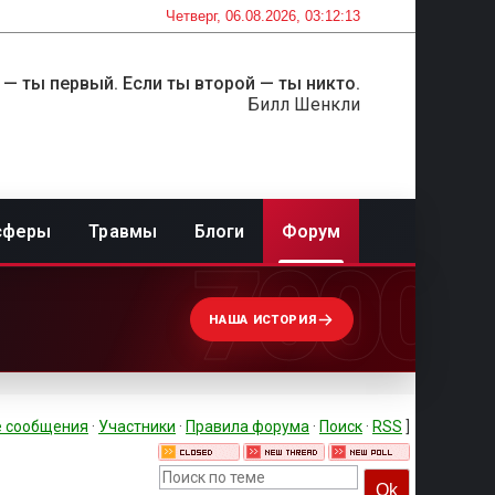
Четверг, 06.08.2026, 03:12:13
 — ты первый. Если ты второй — ты никто.
Билл Шенкли
сферы
Травмы
Блоги
Форум
7000
НАША ИСТОРИЯ
 сообщения
·
Участники
·
Правила форума
·
Поиск
·
RSS
]