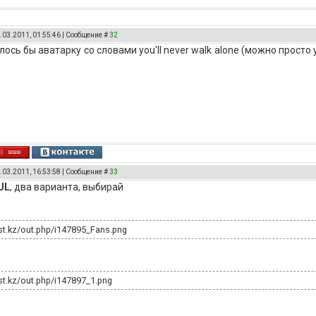
.03.2011, 01:55:46 | Сообщение #
32
лось бы аватарку со словами you'll never walk alone (можно просто 
.03.2011, 16:53:58 | Сообщение #
33
UL
, два варианта, выбирай
ost.kz/out.php/i147895_Fans.png
st.kz/out.php/i147897_1.png