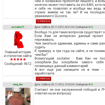
чём я. Возможно проболтал лишнего, и все
конечно может поставить за это БАН, хотя 
я себе не позволял и вообще мы ведь в
стране живём не так ли? И на последок
уважаемого GLoverа.
socrates71
Дата: Суббота, 03.11.2012, 02:41:24 | Сообщение #
44
Вообще-то для таких вопросов существует 
Если Вам не интересен данный проект
переживать.
Чем заняться админам, админы и сами раз
судить.
К примеру я три года на сайте, и не понима
Главный историк
чем Вы?
и статистик сайта
Всемогущий soctates - Вам бан не пост
оскорбили...Вы оскорбили самого себ
Сообщений:
4612
посмешище данный комментарий.
А вот ещё раз напишите не в теме - 
заработаете.
serg_fan
Дата: Суббота, 03.11.2012, 13:50:24 | Сообщение #
45
Считают ли они заслуженной победой в ЛЧ
ответил на их вопросы)