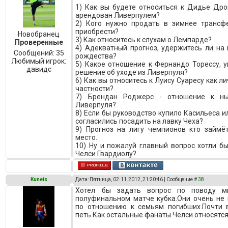
1) Как вы будете относиться к Дидье Дро
арендован Ливерпулем?
2) Кого нужно продать в зимнее трансф
приобрести?
Новобранец
3) Как относитесь к слухам о Лемпарде?
Проверенные
4) Адекватный прогноз, удержитесь ли на
Сообщений:
35
рождества?
Любимый игрок:
5) Какое отношение к Фернандо Торессу, 
давидс
решение об уходе из Ливерпуля?
6) Как вы относитесь к Луису Суаресу как ли
частности?
7) Брендан Роджерс - отношение к ны
Ливерпуля?
8) Если бы руководство купило Касильеса и
согласились посадить на лавку Чеха?
9) Прогноз на лигу чемпионов кто займё
место.
10) Ну и пожалуй главный вопрос хотли б
Челси Гвардиолу?
Kunets
Дата: Пятница, 02.11.2012, 21:20:46 | Сообщение #
38
Хотел бы задать вопрос по поводу ми
полуфинальном матче кубка.Они очень не 
по отношению к семьям погибших.Почти 
петь.Как остальные фанаты Челси относятся