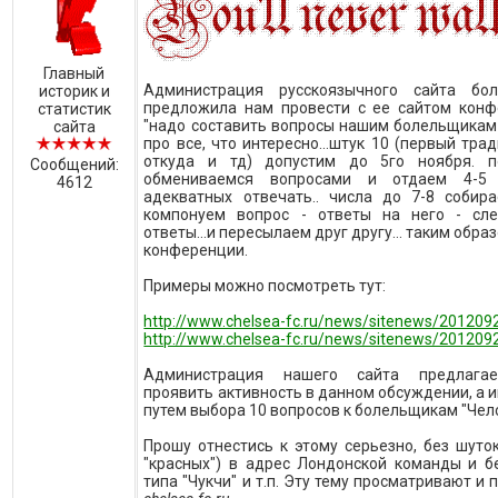
Главный
Администрация русскоязычного сайта б
историк и
предложила нам провести с ее сайтом конф
статистик
"надо составить вопросы нашим болельщикам 
сайта
про все, что интересно...штук 10 (первый тра
откуда и тд) допустим до 5го ноября. 
Сообщений:
обмениваемся вопросами и отдаем 4-5
4612
адекватных отвечать.. числа до 7-8 собир
компонуем вопрос - ответы на него - сл
ответы...и пересылаем друг другу... таким обр
конференции.
Примеры можно посмотреть тут:
http://www.chelsea-fc.ru/news/sitenews/201209
http://www.chelsea-fc.ru/news/sitenews/201209
Администрация нашего сайта предлагае
проявить активность в данном обсуждении, а 
путем выбора 10 вопросов к болельщикам "Челс
Прошу отнестись к этому серьезно, без шуто
"красных") в адрес Лондонской команды и бе
типа "Чукчи" и т.п. Эту тему просматривают и 