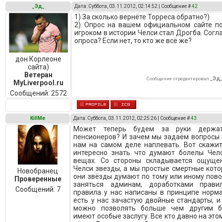
_Эд_
Дата: Суббота, 03.11.2012, 02:14:52 | Сообщение #
42
1) За сколько вернёте Торреса обратно?)
2) Опрос на вашем официальном сайте п
игроком в истории Челси стал Дрогба. Согл
опроса? Если нет, то кто же всё же?
дон Корлеоне
сайта)
Ветеран
_Эд
Сообщение отредактировал
MyLiverpool.ru
Сообщений:
2572
KillMe
Дата: Суббота, 03.11.2012, 02:25:26 | Сообщение #
43
Может теперь будем за руки держа
пенсионеров? И зачем мы задаём вопросы 
нам на самом деле наплевать. Вот скажит
интересно знать что думают болелы Чел
вещах. Со стороны складывается ощуще
Челси звезды, а мы простые смертные кот
Новобранец
они звёзды думают по тому или иному пов
Проверенные
заняться админам, доработками прави
Сообщений:
7
правила у нас написаны в принципе норма
есть у нас зачастую двойные стандарты, 
можно позволять больше чем другим б
имеют особые заслугу. Все кто давно на это