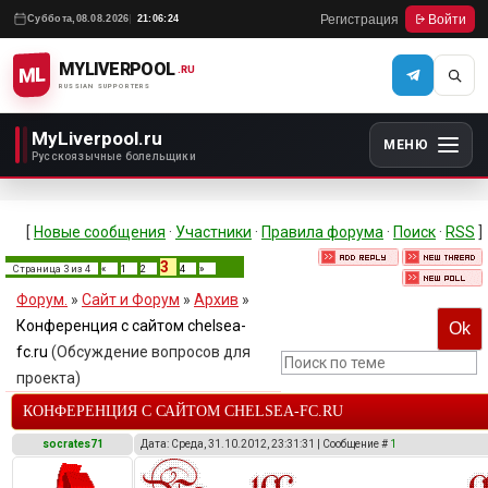
Регистрация
Войти
Суббота,
08.08.2026
21:06:24
MYLIVERPOOL
ML
.RU
RUSSIAN SUPPORTERS
MyLiverpool.ru
МЕНЮ
Русскоязычные болельщики
[
Новые сообщения
·
Участники
·
Правила форума
·
Поиск
·
RSS
]
3
Страница
3
из
4
«
1
2
4
»
Форум.
»
Сайт и Форум
»
Архив
»
Конференция с сайтом chelsea-
fc.ru
(Обсуждение вопросов для
проекта)
КОНФЕРЕНЦИЯ С САЙТОМ CHELSEA-FC.RU
socrates71
Дата: Среда, 31.10.2012, 23:31:31 | Сообщение #
1