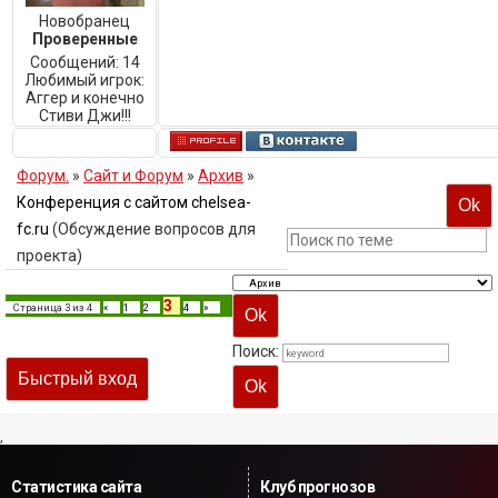
Новобранец
Проверенные
Сообщений:
14
Любимый игрок:
Аггер и конечно
Стиви Джи!!!
Форум.
»
Сайт и Форум
»
Архив
»
Конференция с сайтом chelsea-
fc.ru
(Обсуждение вопросов для
проекта)
3
Страница
3
из
4
«
1
2
4
»
Поиск:
,
Статистика сайта
Клуб прогнозов