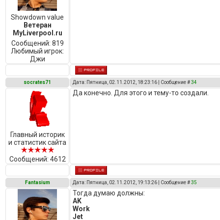
Showdown value
Ветеран
MyLiverpool.ru
Сообщений:
819
Любимый игрок:
Джи
socrates71
Дата: Пятница, 02.11.2012, 18:23:16 | Сообщение #
34
Да конечно. Для этого и тему-то создали.
Главный историк
и статистик сайта
Сообщений:
4612
Fantasium
Дата: Пятница, 02.11.2012, 19:13:26 | Сообщение #
35
Тогда думаю должны:
AK
Work
Jet