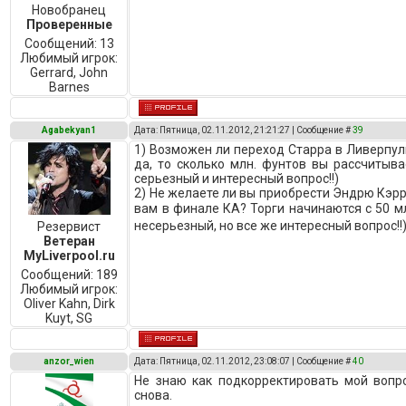
Новобранец
Проверенные
Сообщений:
13
Любимый игрок:
Gerrard, John
Barnes
Agabekyan1
Дата: Пятница, 02.11.2012, 21:21:27 | Сообщение #
39
1) Возможен ли переход Старра в Ливерпул
да, то сколько млн. фунтов вы рассчитыва
серьезный и интересный вопрос!!)
2) Не желаете ли вы приобрести Эндрю Кэр
вам в финале КА? Торги начинаются с 50 м
несерьезный, но все же интересный вопрос!!
Резервист
Ветеран
MyLiverpool.ru
Сообщений:
189
Любимый игрок:
Oliver Kahn, Dirk
Kuyt, SG
anzor_wien
Дата: Пятница, 02.11.2012, 23:08:07 | Сообщение #
40
Не знаю как подкорректировать мой вопро
снова.