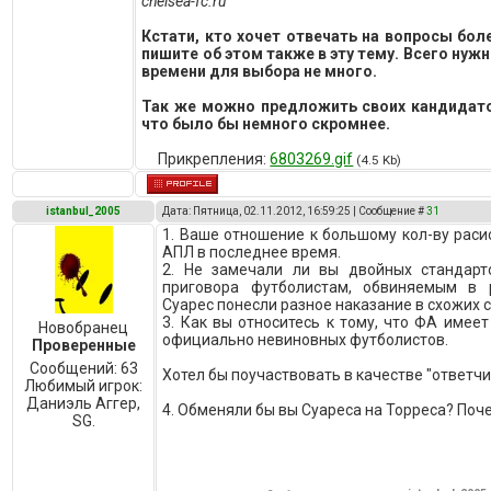
chelsea-fc.ru
Кстати, кто хочет отвечать на вопросы бол
пишите об этом также в эту тему. Всего нужн
времени для выбора не много.
Так же можно предложить своих кандидатов
что было бы немного скромнее.
Прикрепления:
6803269.gif
(4.5 Kb)
istanbul_2005
Дата: Пятница, 02.11.2012, 16:59:25 | Сообщение #
31
1. Ваше отношение к большому кол-ву раси
АПЛ в последнее время.
2. Не замечали ли вы двойных стандарт
приговора футболистам, обвиняемым в 
Суарес понесли разное наказание в схожих с
3. Как вы относитесь к тому, что ФА имее
Новобранец
официально невиновных футболистов.
Проверенные
Сообщений:
63
Хотел бы поучаствовать в качестве "ответчи
Любимый игрок:
Даниэль Аггер,
4. Обменяли бы вы Суареса на Торреса? Поч
SG.