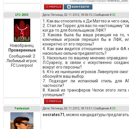
istanbul_2005
Сообщение отредактировал
LFC-2003
Дата: Пятница, 02.11.2012, 18:06:15 | Сообщение #
32
1. Как вы относитель к Ди Маттео и чего ожи
2. Стал ли Торрес для вас по-настоящиму "с
когда-то для болельщиков ЛФК?
3. Какова была бы ваша реакция на то, 
ключевых игроков перешёл бы в ЛФК, ил
конкретно от его персоны?
Новобранец
4. Как вам видится отношение судей и ФА 
Проверенные
насколько сильна предвзятость?
Сообщений:
2
5. Насколько по вашему мнению оправдано
Любимый игрок:
Л.Суаресу, в связи с искуственно созда
FC Liverpool
вокруг его персоны?
6. Кто из нынешних игроков Ливерпуля смог
обоснуйте ваш выбор.
7. Подходит ли испанский стиль для 
частности?
8. Какой из трансферов Челси этого лета
успешным?
Fantasium
Дата: Пятница, 02.11.2012, 18:13:51 | Сообщение #
33
socrates71
, можно кандидатуры предлагать