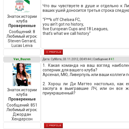
Что вы чувствуете в душе и отдельно к Л
ваших ушей доносится третья строка следую
Знаток истории
"F**k off Chelsea FC,
клуба
you ain't got no history,
Проверенные
five European Cups and 18 Leagues,
Сообщений:
8
that's what we call history"
Любимый игрок:
Steven Gerrard,
Lucas Leiva
Van_Buuren
Дата: Суббота, 03.11.2012, 00:49:44 | Сообщение #
41
1. Какая команда на ваш взгляд наибол
соперник для вашего клуба?
Арсенал, МЮ, Ливерпуль или ваши коллеги п
2. Хорош ли Ди Маттео настолько, как ег
заслуга в выигравшие ЛЧ, или он все ж
Знаток истории
приукрашенный?
клуба
Проверенные
Сообщений:
851
Любимый игрок:
Джордан
Хендерсон