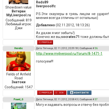
Reds89
liverpooolfc
Showdown value
Ветеран
P.S.Эти скаузеры в грязь лицом не ударят
MyLiverpool.ru
мнения всегда отличны от остальных)
Сообщений:
819
Любимый игрок:
Добавлено
(02.11.2012, 18:13:26)
Джи
---------------------------------------------
Ах да,как я мог забыть!)
Конечно же вы,
socrates71
тоже должны быть
Heretic
Дата: Пятница, 02.11.2012, 20:39:18 | Сообщение #
36
http://www.myliverpool.ru/forum/8-1471-1
голосуем!!!
Fields of Anfield
Road
Знатоки
Сообщений:
1547
Pavel_G
Дата: Пятница, 02.11.2012, 20:58:43 | Сообщение #
37
Могу и задавать вопросы и отвечу без пробл