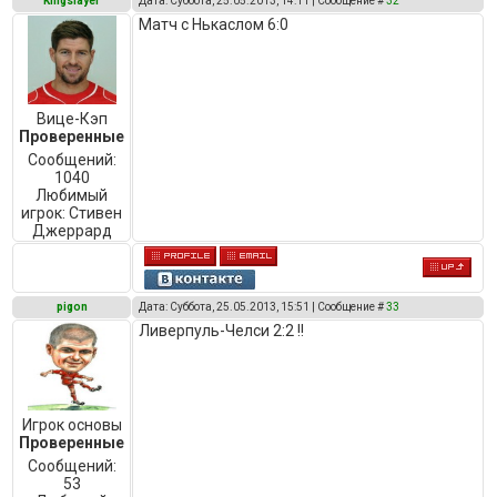
Kingslayer
Дата: Суббота, 25.05.2013, 14:11 | Сообщение #
32
Матч с Нькаслом 6:0
Вице-Кэп
Проверенные
Сообщений:
1040
Любимый
игрок:
Стивен
Джеррард
pigon
Дата: Суббота, 25.05.2013, 15:51 | Сообщение #
33
Ливерпуль-Челси 2:2 !!
Игрок основы
Проверенные
Сообщений:
53