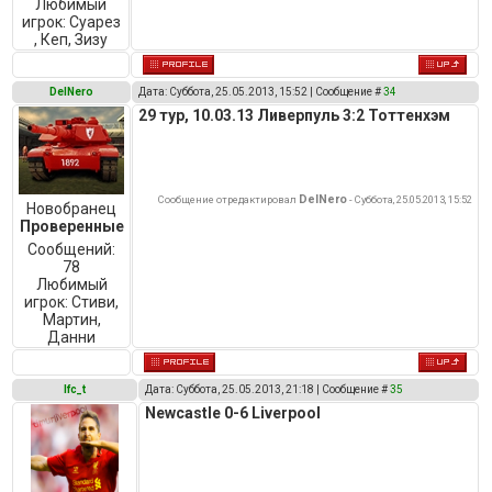
Любимый
игрок:
Суарез
, Кеп, Зизу
DelNero
Дата: Суббота, 25.05.2013, 15:52 | Сообщение #
34
29 тур, 10.03.13 Ливерпуль 3:2 Тоттенхэм
DelNero
Сообщение отредактировал
-
Суббота, 25.05.2013, 15:52
Новобранец
Проверенные
Сообщений:
78
Любимый
игрок:
Стиви,
Мартин,
Данни
lfc_t
Дата: Суббота, 25.05.2013, 21:18 | Сообщение #
35
Newcastle 0-6 Liverpool