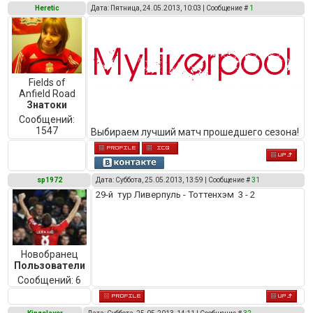
Heretic
Дата: Пятница, 24.05.2013, 10:03 | Сообщение #
1
Fields of
Anfield Road
Знатоки
Сообщений:
1547
Выбираем лучший матч прошедшего сезона!
sp1972
Дата: Суббота, 25.05.2013, 13:59 | Сообщение #
31
29-й тур Ливерпуль - Тоттенхэм 3 - 2
Новобранец
Пользователи
Сообщений:
6