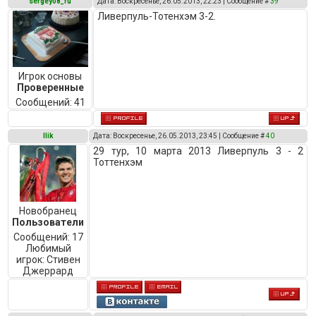
sergey08_ru
Дата: Воскресенье, 26.05.2013, 22:23 | Сообщение #
39
Ливерпуль-Тотенхэм 3-2.
Игрок основы
Проверенные
Сообщений:
41
Ilik
Дата: Воскресенье, 26.05.2013, 23:45 | Сообщение #
40
29 тур, 10 марта 2013 Ливерпуль 3 - 2
Тоттенхэм
Новобранец
Пользователи
Сообщений:
17
Любимый
игрок:
Стивен
Джеррард