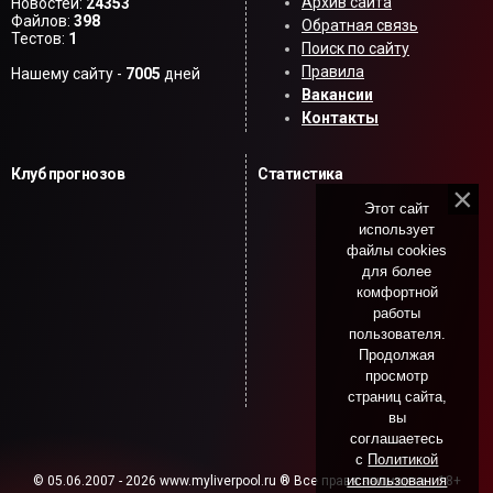
Архив сайта
Новостей:
24353
Файлов:
398
Обратная связь
Тестов:
1
Поиск по сайту
Правила
Нашему сайту -
7005
дней
Вакансии
Контакты
Клуб прогнозов
Статистика
Этот сайт
использует
файлы cookies
для более
комфортной
работы
пользователя.
Продолжая
просмотр
страниц сайта,
вы
соглашаетесь
с
Политикой
использования
© 05.06.2007 - 2026 www.myliverpool.ru ® Все права защищены. 18+