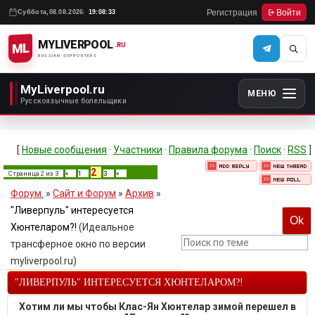
Регистрация
Войти
Суббота,
08.08.2026
19:08:33
MYLIVERPOOL
ML
.RU
RUSSIAN SUPPORTERS
MyLiverpool.ru
МЕНЮ
Русскоязычные болельщики
[
Новые сообщения
·
Участники
·
Правила форума
·
Поиск
·
RSS
]
2
Страница
2
из
3
«
1
3
»
Форум.
»
Сайт и Форум
»
Архив
»
"Ливерпуль" интересуется
Хюнтеларом?!
(Идеальное
трансферное окно по версии
myliverpool.ru)
"ЛИВЕРПУЛЬ" ИНТЕРЕСУЕТСЯ ХЮНТЕЛАРОМ?!
Хотим ли мы чтобы Клас-Ян Хюнтелар зимой перешел в