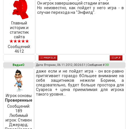
Он игрок завершающей стадии атаки.
Но неизвестно, как пойдет у него игра - в
случае перехода на "Энфилд".
Главный
историк и
статистик
сайта
Сообщений:
4612
ВадькО
Дата: Вторник, 06.11.2012, 00:26:51 | Сообщение #
30
даже если и не пойдет игра - он все-равно
притягивает гораздо бОльшее внимание на
себя защитников нежели Борини, а
следовательно, будет больше простора для
Суареса + цена приемлимая для игрока
такого уровня...
Игрок основы
Проверенные
Сообщений:
189
Любимый
игрок:
Стивен
Джерард;