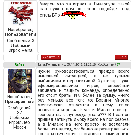
Уверен что за играет в Ливерпуле...такой
нап нужен нам...он очень подойдет под
стиль БРо
Новобранец
Пользователи
Сообщений:
3
Любимый
игрок:
Reina
Raftez
Дата: Понедельник, 05.11.2012, 21:22:28 | Сообщение #
27
нужно руководствоваться прежде всего
нынешней ситуацией, а не тупыми
амбициями и перспективой. Хунтелар - уже
сформировавшийся игрок, способный
забивать и тащить команду, определенно
его стоит брать, тем более за сумму, много
Новобранец
раз меньше все того же Борини. Многие
Проверенные
скептически относятся к нему из-за
Сообщений:
невнятной игре за Реал и Милан...вообще,
37
господа вы с лунохода упали??? В Реал он
Любимый
пришел заткнуть дырку всего на пол сезона,
игрок:
Лео
а в Милане на него просто не возлагали
Месси
больших надежд, особенно не разыграешься,
когда конкуренцию составляют сами знаете