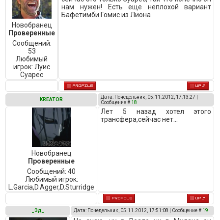
нам нужен! Есть еще неплохой вариант
Бафетимби Гомис из Лиона
Новобранец
Проверенные
Сообщений:
53
Любимый
игрок:
Луис
Суарес
Дата: Понедельник, 05.11.2012, 17:13:27 |
KREATOR
Сообщение #
18
Лет 5 назад хотел этого
трансфера,сейчас нет...
Новобранец
Проверенные
Сообщений:
40
Любимый игрок:
L.Garcia,D.Agger,D.Sturridge
_Эд_
Дата: Понедельник, 05.11.2012, 17:51:08 | Сообщение #
19