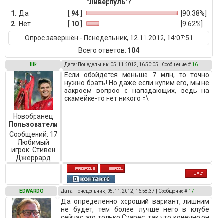
"Ливерпуль"?
1
.
Да
[
94
]
[90.38%]
2
.
Нет
[
10
]
[9.62%]
Опрос завершён - Понедельник, 12.11.2012, 14:07:51
Всего ответов:
104
Ilik
Дата: Понедельник, 05.11.2012, 16:50:05 | Сообщение #
16
Если обойдется меньше 7 млн, то точно
нужно брать! Но даже если купим его, мы не
закроем вопрос о нападающих, ведь на
скамейке-то нет никого =\
Новобранец
Пользователи
Сообщений:
17
Любимый
игрок:
Стивен
Джеррард
EDWARDO
Дата: Понедельник, 05.11.2012, 16:58:37 | Сообщение #
17
Да определенно хороший вариант, лишним
не будет, тем более лучше него в клубе
сейчас это только Суарес, так что конечно он