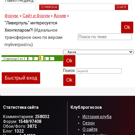
Павел Недвед
Форум.
»
Сайт и Форум
»
Архив
»
"Ливерпуль" интересуется
Хюнтеларом?!
(Идеальное
трансферное окно по версии
myliverpool.ru)
2
Страница
2
из
3
«
1
3
»
Поиск:
,
Статистика сайта
Клуб прогнозов
Комментариев:
258032
История клуба
Форум:
1548/97408
Сезон
Обои/Фото:
3872
О сайте
Блог:
1322