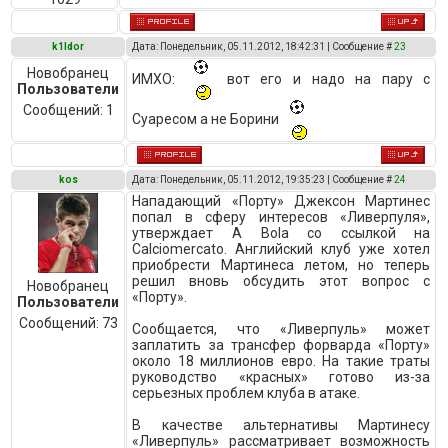
k1ldor
Дата: Понедельник, 05.11.2012, 18:42:31 | Сообщение #
23
Новобранец
ИМХО:
вот его и надо на пару с
Пользователи
Сообщений:
1
Суаресом а не Борини
kos
Дата: Понедельник, 05.11.2012, 19:35:23 | Сообщение #
24
Нападающий «Порту» Джексон Мартинес
попал в сферу интересов «Ливерпуля»,
утверждает A Bola со ссылкой на
Calciomercato. Английский клуб уже хотел
приобрести Мартинеса летом, но теперь
решил вновь обсудить этот вопрос с
Новобранец
«Порту».
Пользователи
Сообщений:
73
Сообщается, что «Ливерпуль» может
заплатить за трансфер форварда «Порту»
около 18 миллионов евро. На такие траты
руководство «красных» готово из-за
серьезных проблем клуба в атаке.
В качестве альтернативы Мартинесу
«Ливерпуль» рассматривает возможность