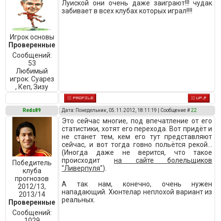
Луиской они очень даже заиграют!!! чудак
забивает в всех клубах которых играл!!!!
Игрок основы
Проверенные
Сообщений:
53
Любимый
игрок:
Суарез
, Кеп, Зизу
Reds89
Дата: Понедельник, 05.11.2012, 18:11:19 | Сообщение #
22
Это сейчас многие, под впечатление от его
статистики, хотят его перехода. Вот придёт и
не станет тем, кем его тут представляют
сейчас, и вот тогда говно польётся рекой...
(Иногда даже не верится, что такое
происходит
на сайте болельщиков
Победитель
"Ливерпуля"
).
клуба
прогнозов
А так нам, конечно, очень нужен
2012/13,
нападающий. Хюнтелар неплохой вариант из
2013/14
реальных.
Проверенные
Сообщений:
1029