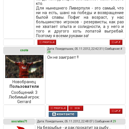
кто.
Для нынешнего Ливерпуля - это самый, что
ни на есть, шанс на победы и возвращение
былой славы. Пофиг на возраст, у нас
большинство игроков - резервисты, как раз
не хватает опыта и солидности, а у него и
того и другого хоть лопатой выгребай.
Поэтому я всеми руками за!
Дата: Понедельник, 05.11.2012, 22:42:31 | Сообщение #
cnote
28
Он не заиграет !!
Новобранец
Пользователи
Сообщений:
3
Любимый игрок:
Gerrard
socrates71
Дата: Понедельник, 05.11.2012, 22:48:07 | Сообщение #
29
На безрыбье - и рак прокатит за рыбу...