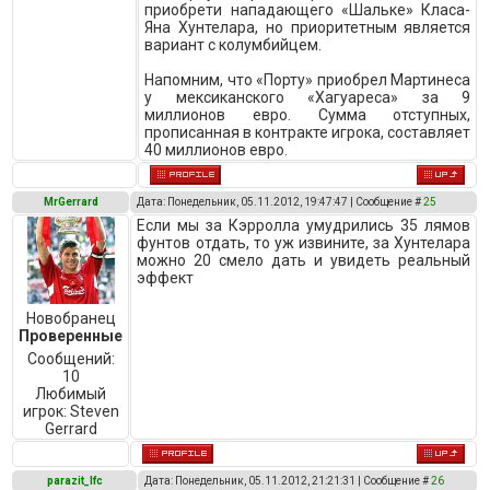
приобрети нападающего «Шальке» Класа-
Яна Хунтелара, но приоритетным является
вариант с колумбийцем.
Напомним, что «Порту» приобрел Мартинеса
у мексиканского «Хагуареса» за 9
миллионов евро. Сумма отступных,
прописанная в контракте игрока, составляет
40 миллионов евро.
MrGerrard
Дата: Понедельник, 05.11.2012, 19:47:47 | Сообщение #
25
Если мы за Кэрролла умудрились 35 лямов
фунтов отдать, то уж извините, за Хунтелара
можно 20 смело дать и увидеть реальный
эффект
Новобранец
Проверенные
Сообщений:
10
Любимый
игрок:
Steven
Gerrard
parazit_lfc
Дата: Понедельник, 05.11.2012, 21:21:31 | Сообщение #
26