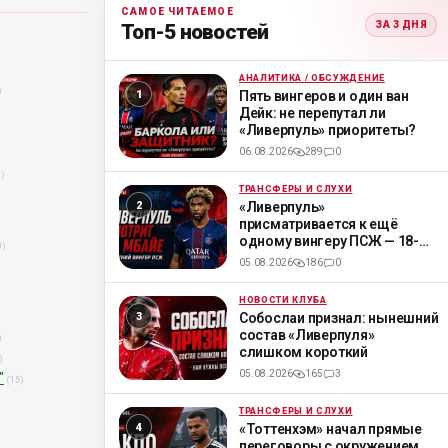
САМОЕ ЧИТАЕМОЕ
ЗА 3 ДНЯ
Топ-5 новостей
АНАЛИТИКА / ОБСУЖДЕНИЕ
ML
)
Пять вингеров и один ван
Дейк: не перепутал ли
«Ливерпуль» приоритеты?
06.08.2026
289
0
3)
ТРАНСФЕРЫ И СЛУХИ
ML
«Ливерпуль»
присматривается к ещё
одному вингеру ПСЖ — 18-
0)
летнему Мбайе
05.08.2026
186
0
НОВОСТИ КЛУБА
ML
Собослаи признал: нынешний
состав «Ливерпуля»
)
слишком короткий
)
05.08.2026
165
3
"
(15)
ТРАНСФЕРЫ И СЛУХИ
ML
«Тоттенхэм» начал прямые
переговоры с окружением