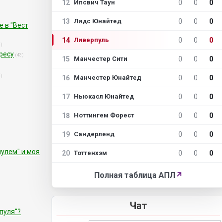
12
0
0
0
Ипсвич Таун
13
0
0
0
Лидс Юнайтед
 в "Вест
14
0
0
0
Ливерпуль
3)
ресу
(43)
15
0
0
0
Манчестер Сити
0)
16
0
0
0
Манчестер Юнайтед
17
0
0
0
Ньюкасл Юнайтед
18
0
0
0
Ноттингем Форест
19
0
0
0
Сандерленд
пулем" и моя
20
0
0
0
Тоттенхэм
Полная таблица АПЛ
↗
Чат
пуля"?