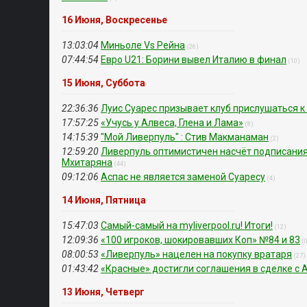
16 Июня, Воскресенье
13:03:04
Миньоле Vs Рейна
(26)
07:44:54
Евро U21: Борини вывел Италию в финал
(10)
15 Июня, Суббота
22:36:36
Луис Суарес призывает клуб прислушаться к
17:57:25
«Учусь у Алвеса, Глена и Лама»
(8)
14:15:39
"Мой Ливерпуль" : Стив Макманаман
(2)
12:59:20
Ливерпуль оптимистичен насчёт подписания
Мхитаряна
(44)
09:12:06
Аспас не является заменой Суаресу
(4)
14 Июня, Пятница
15:47:03
Самый-самый на myliverpool.ru! Итоги!
(12)
12:09:36
«100 игроков, шокировавших Коп» №84 и 83
(
08:00:53
«Ливерпуль» нацелен на покупку вратаря
(27)
01:43:42
«Красные» достигли соглашения в сделке с 
13 Июня, Четверг