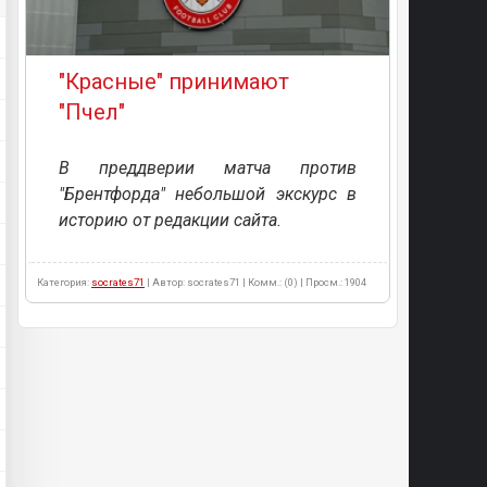
"Красные" принимают
"Пчел"
В преддверии матча против
"Брентфорда" небольшой экскурс в
историю от редакции сайта.
Категория:
socrates71
| Автор: socrates71 | Комм.: (0) | Просм.: 1904