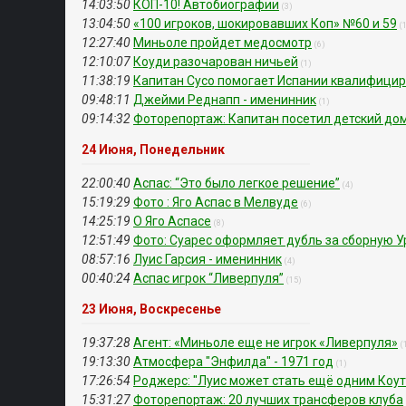
14:03:50
КОП-10! Автобиографии
(3)
13:04:50
«100 игроков, шокировавших Коп» №60 и 59
(
12:27:40
Миньоле пройдет медосмотр
(6)
12:10:07
Коуди разочарован ничьей
(1)
11:38:19
Капитан Сусо помогает Испании квалифици
09:48:11
Джейми Реднапп - именинник
(1)
09:14:32
Фоторепортаж: Капитан посетил детский до
24 Июня, Понедельник
22:00:40
Аспас: “Это было легкое решение”
(4)
15:19:29
Фото : Яго Аспас в Мелвуде
(6)
14:25:19
О Яго Аспасе
(8)
12:51:49
Фото: Суарес оформляет дубль за сборную У
08:57:16
Луис Гарсия - именинник
(4)
00:40:24
Аспас игрок “Ливерпуля”
(15)
23 Июня, Воскресенье
19:37:28
Агент: «Миньоле еще не игрок «Ливерпуля»
(
19:13:30
Атмосфера "Энфилда" - 1971 год
(1)
17:26:54
Роджерс: "Луис может стать ещё одним Коу
15:31:27
Фоторепортаж: 20 лучших трансферов клуба