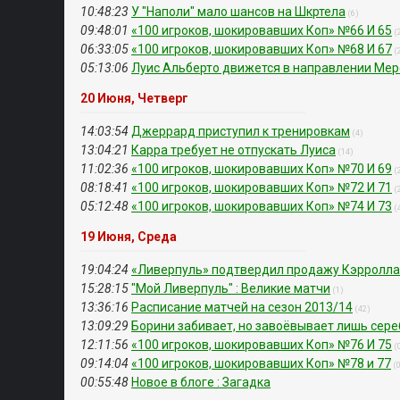
10:48:23
У "Наполи" мало шансов на Шкртела
(6)
09:48:01
«100 игроков, шокировавших Коп» №66 И 65
(
06:33:05
«100 игроков, шокировавших Коп» №68 И 67
(
05:13:06
Луис Альберто движется в направлении Ме
20 Июня, Четверг
14:03:54
Джеррард приступил к тренировкам
(4)
13:04:21
Карра требует не отпускать Луиса
(14)
11:02:36
«100 игроков, шокировавших Коп» №70 И 69
(
08:18:41
«100 игроков, шокировавших Коп» №72 И 71
(
05:12:48
«100 игроков, шокировавших Коп» №74 И 73
(
19 Июня, Среда
19:04:24
«Ливерпуль» подтвердил продажу Кэрролла
15:28:15
"Мой Ливерпуль" : Великие матчи
(1)
13:36:16
Расписание матчей на сезон 2013/14
(42)
13:09:29
Борини забивает, но завоёвывает лишь сере
12:11:56
«100 игроков, шокировавших Коп» №76 И 75
(
09:14:04
«100 игроков, шокировавших Коп» №78 и 77
(
00:55:48
Новое в блоге : Загадка