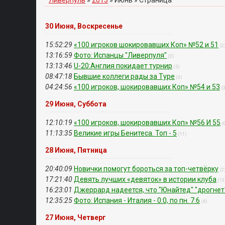
Ливерпуль
»
2013
»
Июнь
» Страница
30 Июня, Воскресенье
15:52:29
«100 игроков шокировавших Коп» №52 и 51
(2
13:16:59
Фото: Испанцы "Ливерпуля"
(3)
13:13:46
U-20:Англия покидает турнир
(5)
08:47:18
Бывшие коллеги рады за Туре
(3)
04:24:56
«100 игроков, шокировавших Коп» №54 и 53
(
29 Июня, Суббота
12:10:19
«100 игроков, шокировавших Коп» №56 И 55
(
11:13:35
Великие игры Бенитеса. Топ - 5
(11)
28 Июня, Пятница
20:40:09
Новички помогут бороться за топ-четвёрку
(2
17:21:40
Девять лучших «девяток» в истории клуба
(13
16:23:01
Джеррард надеется, что "Юнайтед" "дрогнет
12:35:25
Фото: Испания - Италия - 0:0, по пн. 7:6
(4)
27 Июня, Четверг