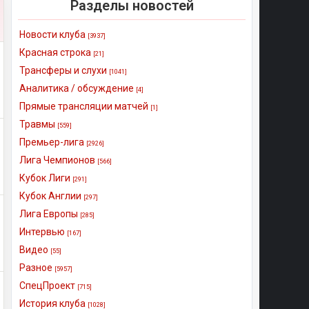
Разделы новостей
Новости клуба
[3937]
Красная строка
[21]
Трансферы и слухи
[1041]
Аналитика / обсуждение
[4]
Прямые трансляции матчей
[1]
Травмы
[559]
Премьер-лига
[2926]
Лига Чемпионов
[566]
Кубок Лиги
[291]
Кубок Англии
[297]
Лига Европы
[285]
Интервью
[167]
Видео
[55]
Разное
[5957]
СпецПроект
[715]
История клуба
[1028]