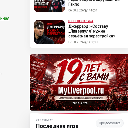
Гакпо
06.08.2026
144
1
янная
НОВОСТИ КЛУБА
ML
Джеррард: «Составу
„Ливерпуля“ нужна
серьёзная перестройка»
07.08.2026
143
0
0)
Матч-центр «Ливерпуля»
РЕЗУЛЬТАТ
Предсезонка
)
Последняя игра