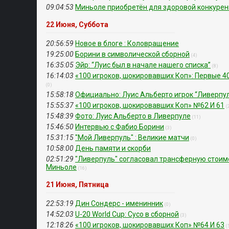
09:04:53
Миньоле приобретён для здоровой конкуре
22 Июня, Суббота
20:56:59
Новое в блоге : Коловращение
19:25:00
Борини в символической сборной
(4)
16:35:05
Эйр: “Луис был в начале нашего списка”
(8)
16:14:03
«100 игроков, шокировавших Коп»: Первые 4
(0)
15:58:18
Официально: Луис Альберто игрок “Ливерпу
15:55:37
«100 игроков, шокировавших Коп» №62 И 61
(
15:48:39
Фото: Луис Альберто в Ливерпуле
(11)
15:46:50
Интервью с Фабио Борини
(3)
15:31:15
"Мой Ливерпуль" : Великие матчи
(0)
10:58:00
День памяти и скорби
02:51:29
"Ливерпуль" согласовал трансферную стоим
Миньоле
(16)
21 Июня, Пятница
22:53:19
Дин Сондерс - именинник
(0)
14:52:03
U-20 World Cup: Сусо в сборной
(3)
12:18:26
«100 игроков, шокировавших Коп» №64 И 63
(