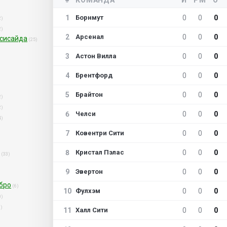
1
0
0
0
Борнмут
2)
2)
2
0
0
0
Арсенал
рсисайда
(25)
3
0
0
0
Астон Вилла
4
0
0
0
Брентфорд
5
0
0
0
Брайтон
2)
2)
6
0
0
0
Челси
4)
7
0
0
0
Ковентри Сити
8
0
0
0
Кристал Пэлас
(33)
9
0
0
0
Эвертон
бро
(6)
10
0
0
0
Фулхэм
0)
0)
11
0
0
0
Халл Сити