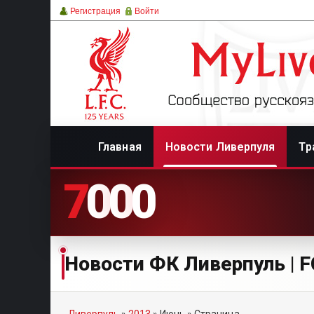
Регистрация
Войти
Главная
Новости Ливерпуля
Тр
7
0
0
0
Новости ФК Ливерпуль | FC