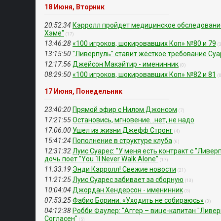
18 Июня, Вторник
20:52:34
Кэрролл пройдет медицинское обследование
Хэме"
(17)
13:46:28
«100 игроков, шокировавших Коп» №80 и 79
(
13:15:50
"Ливерпуль" ставит жёсткое требование Суа
12:17:56
Джейсон Макэйтир - именинник
(0)
08:29:50
«100 игроков, шокировавших Коп» №82 и 81
(
17 Июня, Понедельник
23:40:20
Прямой эфир с Нилом Джонсом
(7)
17:21:55
Остановись, мгновение...нет, не надо
17:06:00
Ушел из жизни Джефф Стронг
(4)
15:41:24
Пополнение в структуре клуба
(6)
12:31:32
Луис Суарес: "У меня есть контракт с "Ливер
дочь поет "You `ll Never Walk Alone"
(17)
11:33:19
Энди Кэрролл! Свежие новости
(21)
11:21:25
Луис Суарес забивает за cборную
(13)
10:04:04
Джордан Хендерсон - именинник
(5)
07:53:25
Фабио Борини: «Уходить не собираюсь»
(3)
04:12:38
Робби Фаулер: "Аггер – вице-капитан "Ливер
Cогласен"
(5)