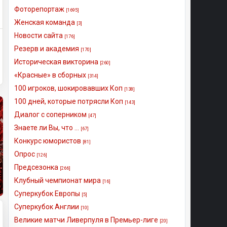
Фоторепортаж
[1695]
Женская команда
[3]
Новости сайта
[176]
Резерв и академия
[170]
Историческая викторина
[260]
«Красные» в сборных
[314]
100 игроков, шокировавших Коп
[138]
100 дней, которые потрясли Коп
[143]
Диалог с соперником
[47]
Знаете ли Вы, что ...
[67]
Конкурс юмористов
[81]
Опрос
[126]
Предсезонка
[266]
Клубный чемпионат мира
[16]
Суперкубок Европы
[5]
Суперкубок Англии
[10]
Великие матчи Ливерпуля в Премьер-лиге
[20]