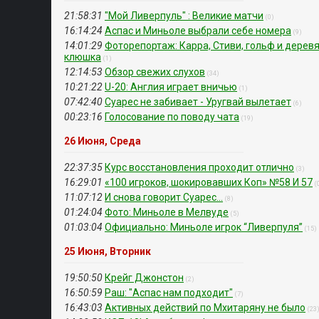
21:58:31
"Мой Ливерпуль" : Великие матчи
(0)
16:14:24
Аспас и Миньоле выбрали себе номера
(9)
14:01:29
Фоторепортаж: Карра, Стиви, гольф и дерев
клюшка
(1)
12:14:53
Обзор свежих слухов
(34)
10:21:22
U-20: Англия играет вничью
(1)
07:42:40
Суарес не забивает - Уругвай вылетает
(6)
00:23:16
Голосование по поводу чата
(19)
26 Июня, Среда
22:37:35
Курс восстановления проходит отлично
(3)
16:29:01
«100 игроков, шокировавших Коп» №58 И 57
(
11:07:12
И снова говорит Суарес...
(8)
01:24:04
Фото: Миньоле в Мелвуде
(5)
01:03:04
Официально: Миньоле игрок “Ливерпуля”
(15)
25 Июня, Вторник
19:50:50
Крейг Джонстон
(2)
16:50:59
Раш: "Аспас нам подходит"
(7)
16:43:03
Активных действий по Мхитаряну не было
(23