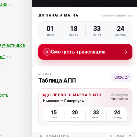
нции
(19)
ДО НАЧАЛА МАТЧА
Обновляется автоматически
01
18
33
23
ДНЕЙ
ЧАСОВ
МИНУТ
СЕКУНД
0 участников
→
Смотреть трансляцию
ля”
(17)
2)
АНГЛИЯ
2026/27
Таблица АПЛ
ость
ДО ПЕРВОГО МАТЧА В АПЛ
23 августа
18:30 МСК
Ньюкасл — Ливерпуль
15
20
33
23
ДНЕЙ
ЧАСОВ
МИНУТ
СЕКУНД
5)
#
КОМАНДА
И
РМ
О