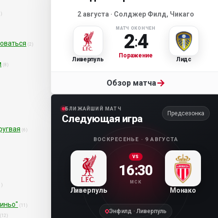
2 августа · Солджер Филд, Чикаго
1)
МАТЧ ОКОНЧЕН
2
4
:
роваться
(2)
Поражение
Ливерпуль
Лидс
м
(8)
→
Обзор матча
БЛИЖАЙШИЙ МАТЧ
Предсезонка
Следующая игра
ругвая
(6)
ВОСКРЕСЕНЬЕ · 9 АВГУСТА
VS
16:30
МСК
1)
Ливерпуль
Монако
тиньо"
(11)
Энфилд · Ливерпуль
(12)