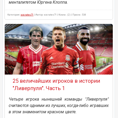
менталитетом Юргена Клоппа.
Категория:
socrates71
| Автор: socrates71 | Комм.: (2) | Просм.: 534
25 величайших игроков в истории
"Ливерпуля". Часть 1
Четыре игрока нынешней команды "Ливерпуля"
считаются одними из лучших, когда-либо игравших
в этом знаменитом красном цвете.