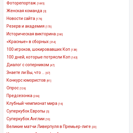
Фоторепортаж
[1695]
Женская команда
[3]
Новости сайта
[176]
Резерв и академия
[170]
Историческая викторина
[260]
«Красные» в сборных
[314]
100 игроков, шокировавших Коп
[138]
100 дней, которые потрясли Коп
[143]
Диалог с соперником
[47]
Знаете ли Вы, что ...
[67]
Конкурс юмористов
[81]
Опрос
[126]
Предсезонка
[266]
Клубный чемпионат мира
[16]
Суперкубок Европы
[5]
Суперкубок Англии
[10]
Великие матчи Ливерпуля в Премьер-лиге
[20]