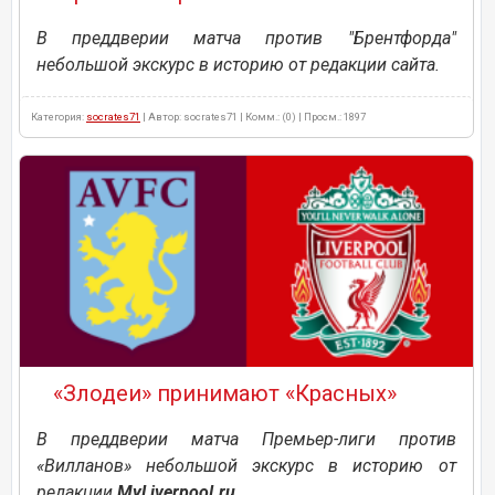
В преддверии матча против "Брентфорда"
небольшой экскурс в историю от редакции сайта.
Категория:
socrates71
| Автор: socrates71 | Комм.: (0) | Просм.: 1897
«Злодеи» принимают «Красных»
В преддверии матча Премьер-лиги против
«Вилланов» небольшой экскурс в историю от
редакции
MyLiverpool.ru
.