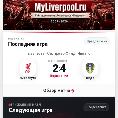
Матч-центр «Ливерпуля»
РЕЗУЛЬТАТ
Предсезонка
Последняя игра
2 августа · Солджер Филд, Чикаго
МАТЧ ОКОНЧЕН
2
4
:
Поражение
Ливерпуль
Лидс
→
Обзор матча
БЛИЖАЙШИЙ МАТЧ
Предсезонка
Следующая игра