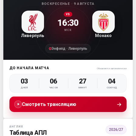
ВОСКРЕСЕНЬЕ · 9 АВГУСТА
VS
16:30
МСК
Ливерпуль
Монако
Энфилд · Ливерпуль
ДО НАЧАЛА МАТЧА
Обновляется автоматически
03
06
27
03
ДНЕЙ
ЧАСОВ
МИНУТ
СЕКУНД
→
Смотреть трансляцию
АНГЛИЯ
2026/27
Таблица АПЛ