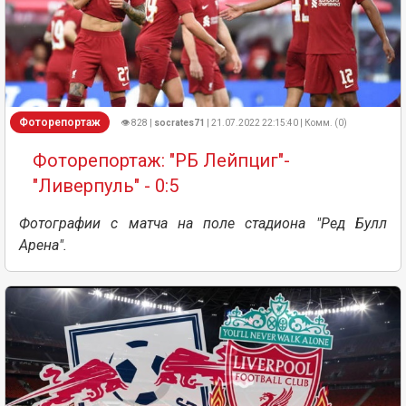
Фоторепортаж
👁 828 |
socrates71
| 21.07.2022 22:15:40 | Комм. (0)
Фоторепортаж: "РБ Лейпциг"-
"Ливерпуль" - 0:5
Фотографии с матча на поле стадиона "Ред Булл
Арена".