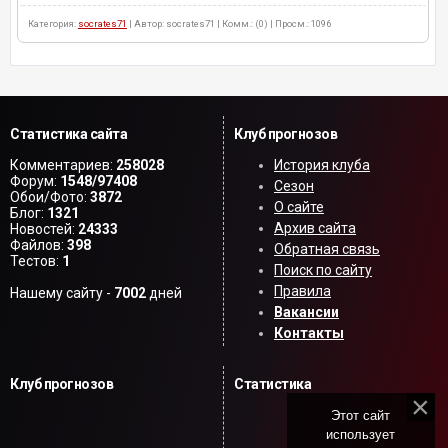
Категория:
socrates71
| Автор: socrates71 | Комм.: (0) | Просм.: 1096
Статистика сайта
Клуб прогнозов
Комментариев:
258028
История клуба
Форум:
1548/97408
Сезон
Обои/Фото:
3872
О сайте
Блог:
1321
Архив сайта
Новостей:
24333
Файлов:
398
Обратная связь
Тестов:
1
Поиск по сайту
Правила
Нашему сайту -
7002
дней
Вакансии
Контакты
Клуб прогнозов
Статистика
Этот сайт
использует