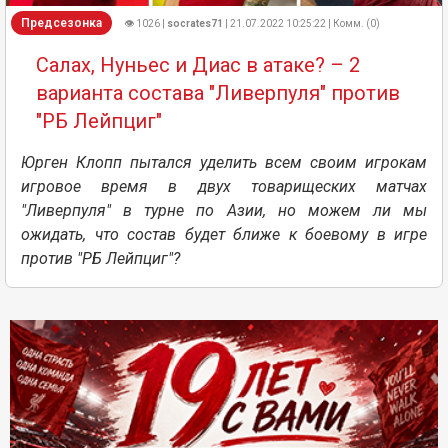
Предсезонка
👁 1026 |
socrates71
| 21.07.2022 10:25:22 | Комм. (0)
Салах, Нуньес и Диас в атаке? – 2
варианта состава "Ливерпуля" против
"РБ Лейпциг"
Юрген Клопп пытался уделить всем своим игрокам
игровое время в двух товарищеских матчах
"Ливерпуля" в турне по Азии, но можем ли мы
ожидать, что состав будет ближе к боевому в игре
против "РБ Лейпциг"?