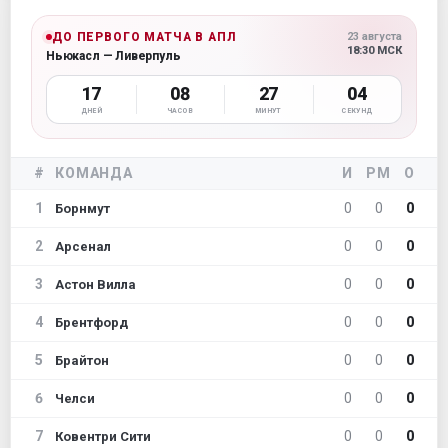
ДО ПЕРВОГО МАТЧА В АПЛ
23 августа
18:30 МСК
Ньюкасл — Ливерпуль
17
08
27
03
ДНЕЙ
ЧАСОВ
МИНУТ
СЕКУНД
#
КОМАНДА
И
РМ
О
1
0
0
0
Борнмут
2
0
0
0
Арсенал
3
0
0
0
Астон Вилла
4
0
0
0
Брентфорд
5
0
0
0
Брайтон
6
0
0
0
Челси
7
0
0
0
Ковентри Сити