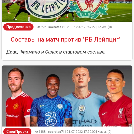
Предсезонка
👁 892 |
socrates71
| 21.07.2022 20:57:27 | Комм. (0)
Составы на матч против "РБ Лейпциг"
Диас, Фирмино и Салах в стартовом составе.
СпецПроект
👁 1188 |
socrates71
| 21.07.2022 17:20:00 | Комм. (0)