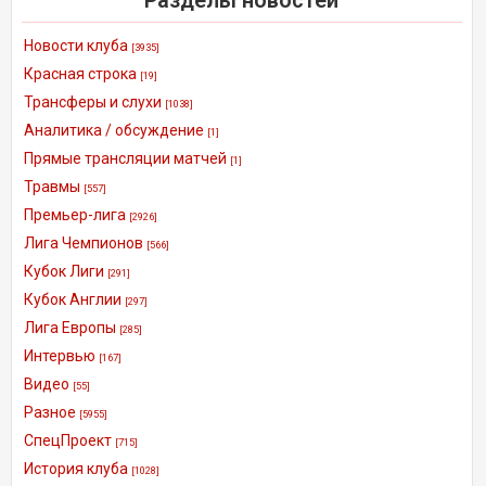
Новости клуба
[3935]
Красная строка
[19]
Трансферы и слухи
[1038]
Аналитика / обсуждение
[1]
Прямые трансляции матчей
[1]
Травмы
[557]
Премьер-лига
[2926]
Лига Чемпионов
[566]
Кубок Лиги
[291]
Кубок Англии
[297]
Лига Европы
[285]
Интервью
[167]
Видео
[55]
Разное
[5955]
СпецПроект
[715]
История клуба
[1028]