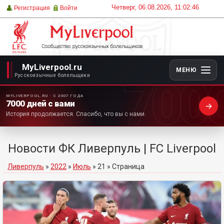
Четверг, 06.08.2026, 11:02:46
Регистрация
Войти
MyLiverpool.ru
МЕНЮ
700
Русскоязычные болельщики
MYLIVERPOOL.RU · С 2007 ГОДА
7000 дней с вами
История продолжается. Спасибо, что вы с нами.
Новости ФК Ливерпуль | FC Liverpool
Ливерпуль
»
2022
»
Июль
»
21
» Страница