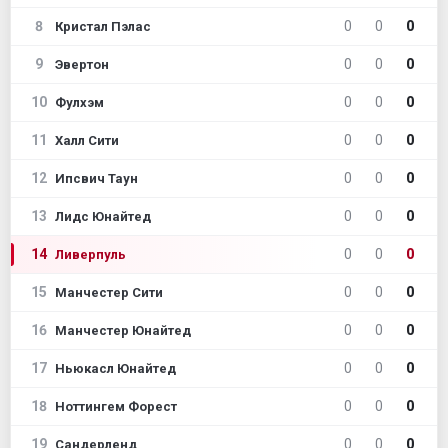
8
0
0
0
Кристал Пэлас
9
0
0
0
Эвертон
10
0
0
0
Фулхэм
11
0
0
0
Халл Сити
12
0
0
0
Ипсвич Таун
13
0
0
0
Лидс Юнайтед
14
0
0
0
Ливерпуль
15
0
0
0
Манчестер Сити
16
0
0
0
Манчестер Юнайтед
17
0
0
0
Ньюкасл Юнайтед
18
0
0
0
Ноттингем Форест
19
0
0
0
Сандерленд