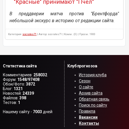
"Красные" принимают "Пчел"
В преддверии матча против "Брентфорда"
небольшой экскурс в историю от редакции сайта.
Категория:
socrates71
| Автор: socrates71 | Комм.: (0) | Просм.: 1900
Статистика сайта
Клуб прогнозов
Комментариев:
258032
История клуба
Форум:
1548/97408
Сезон
Обои/Фото:
3872
О сайте
Блог:
1321
Архив сайта
Новостей:
24339
Файлов:
398
Обратная связь
Тестов:
1
Поиск по сайту
Правила
Нашему сайту -
7003
дней
Вакансии
Контакты