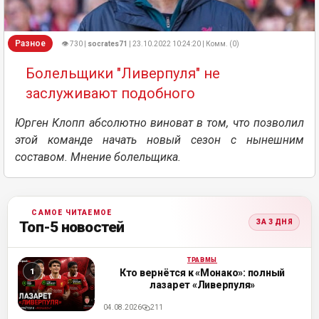
Разное
👁 730 |
socrates71
| 23.10.2022 10:24:20 | Комм. (0)
Болельщики "Ливерпуля" не
заслуживают подобного
Юрген Клопп абсолютно виноват в том, что позволил
этой команде начать новый сезон с нынешним
составом. Мнение болельщика.
САМОЕ ЧИТАЕМОЕ
ЗА 3 ДНЯ
Топ-5 новостей
ТРАВМЫ
ML
Кто вернётся к «Монако»: полный
лазарет «Ливерпуля»
04.08.2026
211