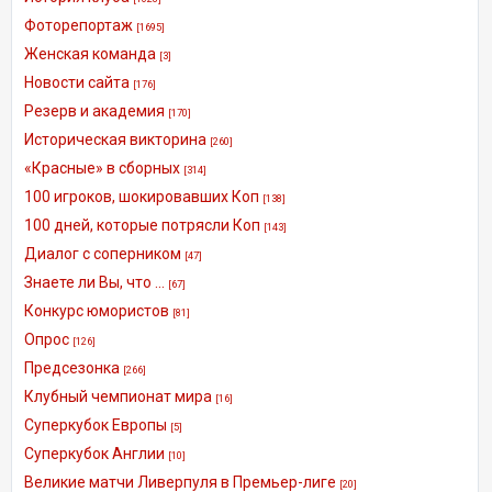
Фоторепортаж
[1695]
Женская команда
[3]
Новости сайта
[176]
Резерв и академия
[170]
Историческая викторина
[260]
«Красные» в сборных
[314]
100 игроков, шокировавших Коп
[138]
100 дней, которые потрясли Коп
[143]
Диалог с соперником
[47]
Знаете ли Вы, что ...
[67]
Конкурс юмористов
[81]
Опрос
[126]
Предсезонка
[266]
Клубный чемпионат мира
[16]
Суперкубок Европы
[5]
Суперкубок Англии
[10]
Великие матчи Ливерпуля в Премьер-лиге
[20]