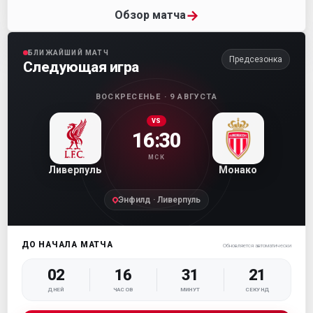
→
Обзор матча
БЛИЖАЙШИЙ МАТЧ
Предсезонка
Следующая игра
ВОСКРЕСЕНЬЕ · 9 АВГУСТА
VS
16:30
МСК
Ливерпуль
Монако
Энфилд · Ливерпуль
ДО НАЧАЛА МАТЧА
Обновляется автоматически
02
16
31
20
ДНЕЙ
ЧАСОВ
МИНУТ
СЕКУНД