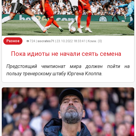
Разное
👁 724 |
socrates71
| 23.10.2022 18:33:41 | Комм. (0)
Пока идиоты не начали сеять семена
Предстоящий чемпионат мира должен пойти на
пользу тренерскому штабу Юргена Клоппа.