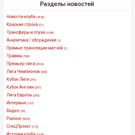
Разделы новостей
Новости клуба
[3936]
Красная строка
[21]
Трансферы и слухи
[1038]
Аналитика / обсуждение
[1]
Прямые трансляции матчей
[1]
Травмы
[558]
Премьер-лига
[2926]
Лига Чемпионов
[566]
Кубок Лиги
[291]
Кубок Англии
[297]
Лига Европы
[285]
Интервью
[167]
Видео
[55]
Разное
[5955]
СпецПроект
[715]
История клуба
[1028]