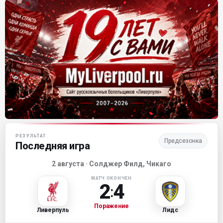
Матч-центр «Ливерпуля»
РЕЗУЛЬТАТ
Предсезонка
Последняя игра
2 августа · Солджер Филд, Чикаго
МАТЧ ОКОНЧЕН
2
4
:
Поражение
Ливерпуль
Лидс