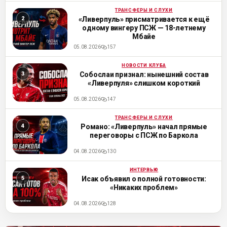
ТРАНСФЕРЫ И СЛУХИ
ML
«Ливерпуль» присматривается к ещё
одному вингеру ПСЖ — 18-летнему
Мбайе
05.08.2026
157
НОВОСТИ КЛУБА
ML
Собослаи признал: нынешний состав
«Ливерпуля» слишком короткий
05.08.2026
147
ТРАНСФЕРЫ И СЛУХИ
ML
Романо: «Ливерпуль» начал прямые
переговоры с ПСЖ по Баркола
04.08.2026
130
ИНТЕРВЬЮ
ML
Исак объявил о полной готовности:
«Никаких проблем»
04.08.2026
128