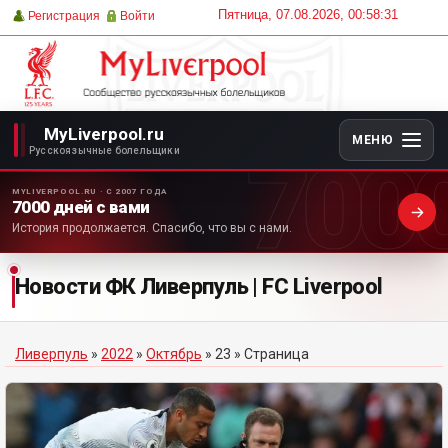
Пятница, 07.08.2026, 00:58:31
Регистрация
Войти
MyLiverpool.ru
МЕНЮ
700
Русскоязычные болельщики
MYLIVERPOOL.RU · С 2007 ГОДА
7000 дней с вами
История продолжается. Спасибо, что вы с нами.
Новости ФК Ливерпуль | FC Liverpool
Ливерпуль
»
2022
»
Октябрь
»
23
» Страница