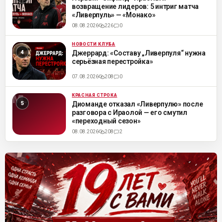
возвращение лидеров: 5 интриг матча
«Ливерпуль» — «Монако»
08.08.2026
226
0
НОВОСТИ КЛУБА
ML
Джеррард: «Составу „Ливерпуля“ нужна
серьёзная перестройка»
07.08.2026
208
0
КРАСНАЯ СТРОКА
ML
Диоманде отказал «Ливерпулю» после
разговора с Ираолой — его смутил
«переходный сезон»
08.08.2026
208
2