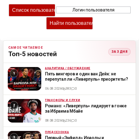
САМОЕ ЧИТАЕМОЕ
ЗА 3 ДНЯ
Топ-5 новостей
АНАЛИТИКА / ОБСУЖДЕНИЕ
ML
Пять вингеров и один ван Дейк: не
перепутал ли «Ливерпуль» приоритеты?
06.08.2026
383
0
ТРАНСФЕРЫ И СЛУХИ
ML
Романо: «Ливерпуль» лидирует в гонке
за Ибраима Мбайе
08.08.2026
236
0
ПРЕДСЕЗОНКА
ML
Первый «Энфилд» Ираолы и