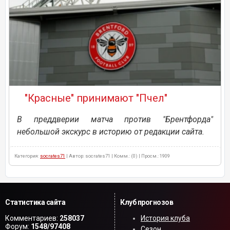
"Красные" принимают "Пчел"
В преддверии матча против "Брентфорда"
небольшой экскурс в историю от редакции сайта.
Категория:
socrates71
| Автор: socrates71 | Комм.: (0) | Просм.: 1909
Статистика сайта
Клуб прогнозов
Комментариев:
258037
История клуба
Форум:
1548/97408
Сезон