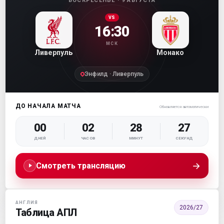
ВОСКРЕСЕНЬЕ · 9 АВГУСТА
VS
16:30
МСК
Ливерпуль
Монако
Энфилд · Ливерпуль
ДО НАЧАЛА МАТЧА
Обновляется автоматически
00
02
28
26
ДНЕЙ
ЧАСОВ
МИНУТ
СЕКУНД
→
Смотреть трансляцию
АНГЛИЯ
2026/27
Таблица АПЛ