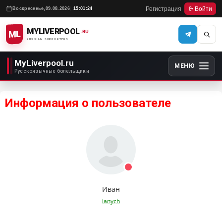
Регистрация
Войти
Воскресенье,
09.08.2026
15:01:24
MYLIVERPOOL
ML
.RU
RUSSIAN SUPPORTERS
MyLiverpool.ru
МЕНЮ
Русскоязычные болельщики
Информация о пользователе
Иван
ianych