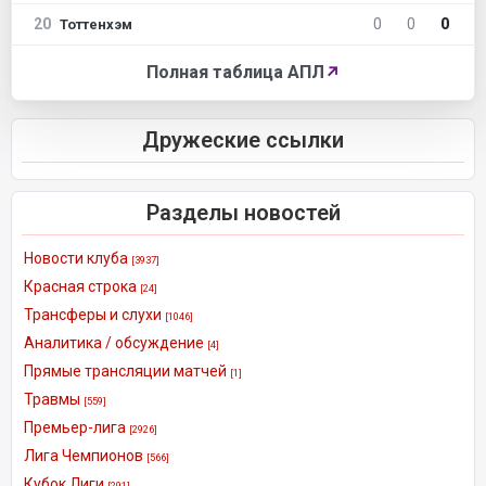
20
0
0
0
Тоттенхэм
Полная таблица АПЛ
↗
Дружеские ссылки
Разделы новостей
Новости клуба
[3937]
Красная строка
[24]
Трансферы и слухи
[1046]
Аналитика / обсуждение
[4]
Прямые трансляции матчей
[1]
Травмы
[559]
Премьер-лига
[2926]
Лига Чемпионов
[566]
Кубок Лиги
[291]