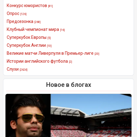
Конкурс юмористов
[81]
Опрос
[126]
Предсезонка
[268]
Клубный чемпионат мира
[16]
Суперкубок Европы
[5]
Суперкубок Англии
[10]
Великие матчи Ливерпуля в Премьер-лиге
[20]
Истории английского футбола
[2]
Слухи
[2624]
Новое в блогах