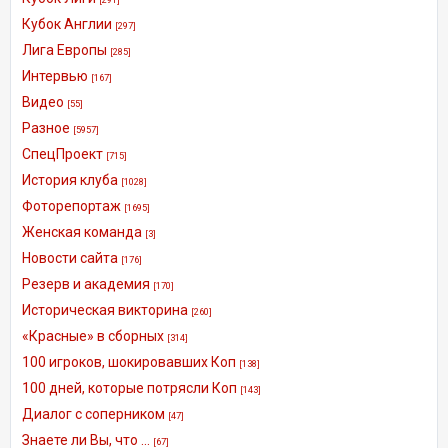
Кубок Англии
[297]
Лига Европы
[285]
Интервью
[167]
Видео
[55]
Разное
[5957]
СпецПроект
[715]
История клуба
[1028]
Фоторепортаж
[1695]
Женская команда
[3]
Новости сайта
[176]
Резерв и академия
[170]
Историческая викторина
[260]
«Красные» в сборных
[314]
100 игроков, шокировавших Коп
[138]
100 дней, которые потрясли Коп
[143]
Диалог с соперником
[47]
Знаете ли Вы, что ...
[67]