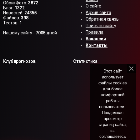
Обои/Фото:
3872
О сайте
Блог:
1322
Архив сайта
Новостей:
24355
Файлов:
398
Обратная связь
Тестов:
1
Поиск по сайту
Правила
Нашему сайту -
7005
дней
Вакансии
Контакты
Клуб прогнозов
Статистика
Этот сайт
использует
файлы cookies
для более
комфортной
работы
пользователя.
Продолжая
просмотр
страниц сайта,
вы
соглашаетесь