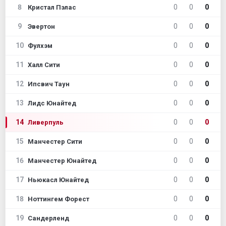
8
0
0
0
Кристал Пэлас
9
0
0
0
Эвертон
10
0
0
0
Фулхэм
11
0
0
0
Халл Сити
12
0
0
0
Ипсвич Таун
13
0
0
0
Лидс Юнайтед
14
0
0
0
Ливерпуль
15
0
0
0
Манчестер Сити
16
0
0
0
Манчестер Юнайтед
17
0
0
0
Ньюкасл Юнайтед
18
0
0
0
Ноттингем Форест
19
0
0
0
Сандерленд