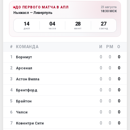
ДО ПЕРВОГО МАТЧА В АПЛ
23 августа
18:30 МСК
Ньюкасл — Ливерпуль
14
04
28
26
ДНЕЙ
ЧАСОВ
МИНУТ
СЕКУНД
#
КОМАНДА
И
РМ
О
1
0
0
0
Борнмут
2
0
0
0
Арсенал
3
0
0
0
Астон Вилла
4
0
0
0
Брентфорд
5
0
0
0
Брайтон
6
0
0
0
Челси
7
0
0
0
Ковентри Сити