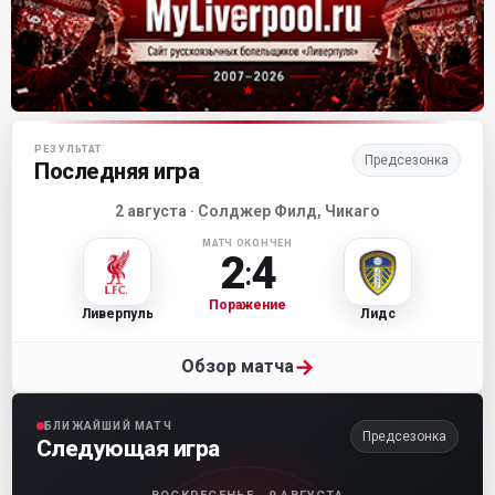
Матч-центр «Ливерпуля»
РЕЗУЛЬТАТ
Предсезонка
Последняя игра
2 августа · Солджер Филд, Чикаго
МАТЧ ОКОНЧЕН
2
4
:
Поражение
Ливерпуль
Лидс
→
Обзор матча
БЛИЖАЙШИЙ МАТЧ
Предсезонка
Следующая игра