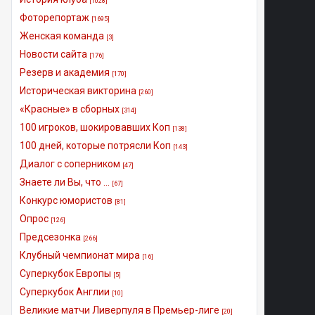
[1028]
Фоторепортаж
[1695]
Женская команда
[3]
Новости сайта
[176]
Резерв и академия
[170]
Историческая викторина
[260]
«Красные» в сборных
[314]
100 игроков, шокировавших Коп
[138]
100 дней, которые потрясли Коп
[143]
Диалог с соперником
[47]
Знаете ли Вы, что ...
[67]
Конкурс юмористов
[81]
Опрос
[126]
Предсезонка
[266]
Клубный чемпионат мира
[16]
Суперкубок Европы
[5]
Суперкубок Англии
[10]
Великие матчи Ливерпуля в Премьер-лиге
[20]