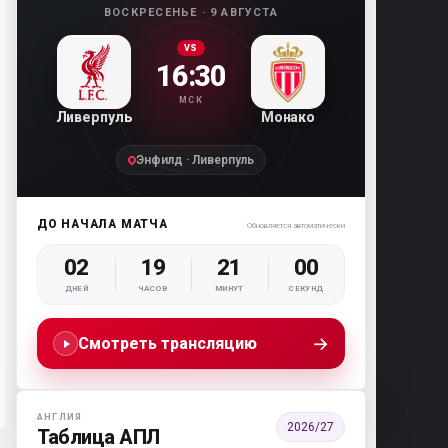
ВОСКРЕСЕНЬЕ · 9 АВГУСТА
VS
16:30
МСК
Ливерпуль
Монако
Энфилд · Ливерпуль
ДО НАЧАЛА МАТЧА
Обновляется автоматически
02
19
20
59
ДНЕЙ
ЧАСОВ
МИНУТ
СЕКУНД
→
Смотреть трансляцию
АНГЛИЯ
2026/27
Таблица АПЛ