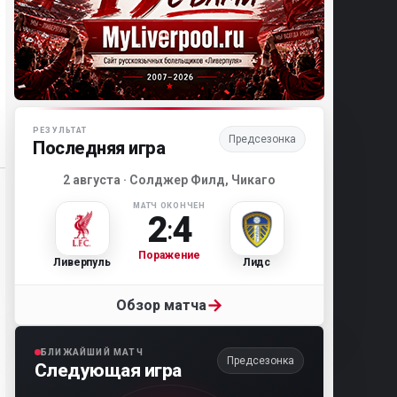
Матч-центр «Ливерпуля»
РЕЗУЛЬТАТ
Предсезонка
Последняя игра
2 августа · Солджер Филд, Чикаго
МАТЧ ОКОНЧЕН
2
4
:
Поражение
Ливерпуль
Лидс
→
Обзор матча
БЛИЖАЙШИЙ МАТЧ
Предсезонка
Следующая игра