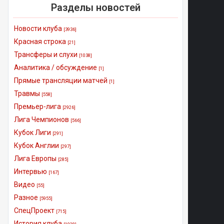
Разделы новостей
Новости клуба
[3936]
Красная строка
[21]
Трансферы и слухи
[1038]
Аналитика / обсуждение
[1]
Прямые трансляции матчей
[1]
Травмы
[558]
Премьер-лига
[2926]
Лига Чемпионов
[566]
Кубок Лиги
[291]
Кубок Англии
[297]
Лига Европы
[285]
Интервью
[167]
Видео
[55]
Разное
[5955]
СпецПроект
[715]
История клуба