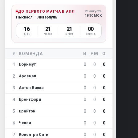
ДО ПЕРВОГО МАТЧА В АПЛ
23 августа
18:30 МСК
Ньюкасл — Ливерпуль
16
21
20
59
ДНЕЙ
ЧАСОВ
МИНУТ
СЕКУНД
#
КОМАНДА
И
РМ
О
1
0
0
0
Борнмут
2
0
0
0
Арсенал
3
0
0
0
Астон Вилла
4
0
0
0
Брентфорд
5
0
0
0
Брайтон
6
0
0
0
Челси
7
0
0
0
Ковентри Сити