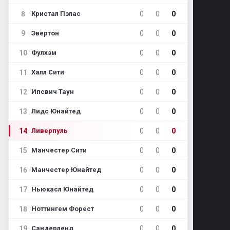
8
0
0
0
Кристал Пэлас
9
0
0
0
Эвертон
10
0
0
0
Фулхэм
11
0
0
0
Халл Сити
12
0
0
0
Ипсвич Таун
13
0
0
0
Лидс Юнайтед
14
0
0
0
Ливерпуль
15
0
0
0
Манчестер Сити
16
0
0
0
Манчестер Юнайтед
17
0
0
0
Ньюкасл Юнайтед
18
0
0
0
Ноттингем Форест
19
0
0
0
Сандерленд