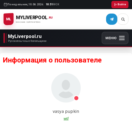
Понедельник,
10.08.2026
10:51
МСК
Войти
MYLIVERPOOL
.RU
ML
RUSSIAN SUPPORTERS
MyLiverpool.ru
МЕНЮ
Русскоязычные болельщики
Информация о пользователе
vasya pupkin
wtf