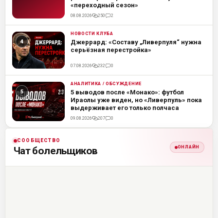
«переходный сезон»
08.08.2026
250
2
НОВОСТИ КЛУБА
ML
Джеррард: «Составу „Ливерпуля“ нужна
серьёзная перестройка»
07.08.2026
232
0
АНАЛИТИКА / ОБСУЖДЕНИЕ
ML
5 выводов после «Монако»: футбол
Ираолы уже виден, но «Ливерпуль» пока
выдерживает его только полчаса
09.08.2026
207
0
СООБЩЕСТВО
ОНЛАЙН
Чат болельщиков