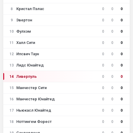
Кристал Пэлас
8
0
0
0
Эвертон
9
0
0
0
Фулхэм
10
0
0
0
Халл Сити
11
0
0
0
Ипсвич Таун
12
0
0
0
Лидс Юнайтед
13
0
0
0
Ливерпуль
14
0
0
0
Манчестер Сити
15
0
0
0
Манчестер Юнайтед
16
0
0
0
Ньюкасл Юнайтед
17
0
0
0
Ноттингем Форест
18
0
0
0
Сандерленд
19
0
0
0