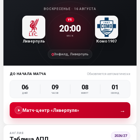
ВОСКРЕСЕНЬЕ · 16 АВГУСТА
VS
20:00
МСК
Ливерпуль
Комо 1907
Энфилд, Ливерпуль
ДО НАЧАЛА МАТЧА
Обновляется автоматически
06
09
08
00
ДНЕЙ
ЧАСОВ
МИНУТ
СЕКУНД
→
Матч-центр «Ливерпуля»
АНГЛИЯ
2026/27
Таблица АПЛ