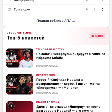
Тоттенхэм
20
0
0
0
→
Полная таблица АПЛ
САМОЕ ЧИТАЕМОЕ
Топ-5 новостей
ЗА 3 ДНЯ
ТРАНСФЕРЫ И СЛУХИ
ML
Романо: «Ливерпуль» лидирует в гонке за
Ибраима Мбайе
08.08.2026
286
0
ПРЕДСЕЗОНКА
ML
Первый «Энфилд» Ираолы и
возвращение лидеров: 5 интриг матча
«Ливерпуль» — «Монако»
08.08.2026
259
0
КРАСНАЯ СТРОКА
ML
Диоманде отказал «Ливерпулю» после
разговора с Ираолой — его смутил