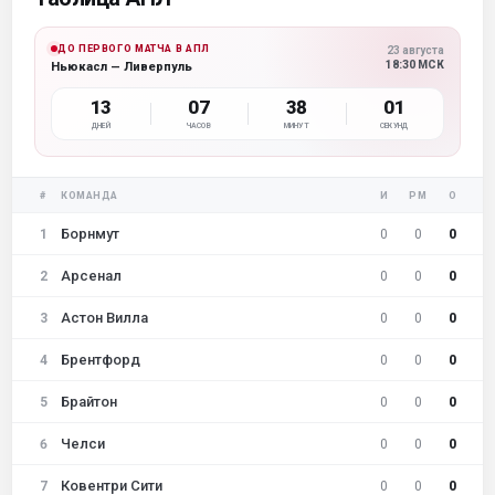
ДО ПЕРВОГО МАТЧА В АПЛ
23 августа
18:30 МСК
Ньюкасл — Ливерпуль
13
07
38
00
ДНЕЙ
ЧАСОВ
МИНУТ
СЕКУНД
#
КОМАНДА
И
РМ
О
Борнмут
1
0
0
0
Арсенал
2
0
0
0
Астон Вилла
3
0
0
0
Брентфорд
4
0
0
0
Брайтон
5
0
0
0
Челси
6
0
0
0
Ковентри Сити
7
0
0
0