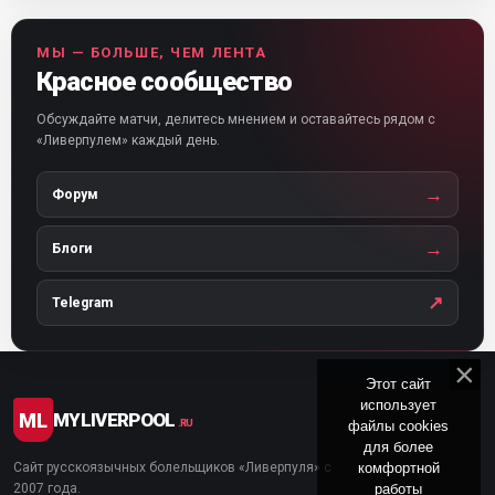
МЫ — БОЛЬШЕ, ЧЕМ ЛЕНТА
Красное сообщество
Обсуждайте матчи, делитесь мнением и оставайтесь рядом с
«Ливерпулем» каждый день.
→
Форум
→
Блоги
↗
Telegram
Этот сайт
использует
ML
MYLIVERPOOL
файлы cookies
.RU
для более
комфортной
Сайт русскоязычных болельщиков «Ливерпуля» с
работы
2007 года.