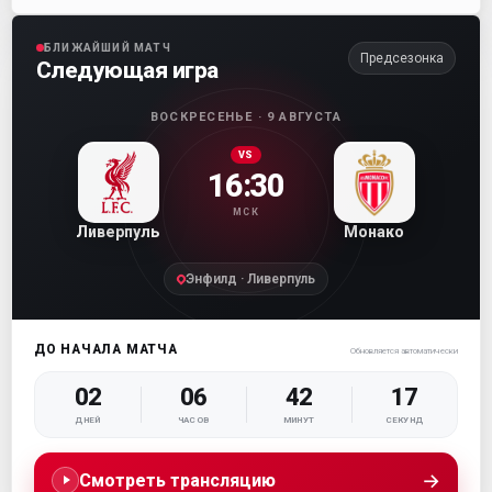
БЛИЖАЙШИЙ МАТЧ
Предсезонка
Следующая игра
ВОСКРЕСЕНЬЕ · 9 АВГУСТА
VS
16:30
МСК
Ливерпуль
Монако
Энфилд · Ливерпуль
ДО НАЧАЛА МАТЧА
Обновляется автоматически
02
06
42
17
ДНЕЙ
ЧАСОВ
МИНУТ
СЕКУНД
→
Смотреть трансляцию