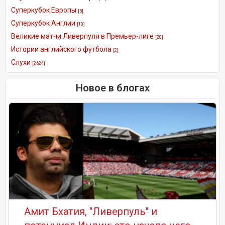
Суперкубок Европы
[5]
Суперкубок Англии
[10]
Великие матчи Ливерпуля в Премьер-лиге
[20]
Истории английского футбола
[2]
Слухи
[2624]
Новое в блогах
Амит Бхатия, "Ливерпуль" и