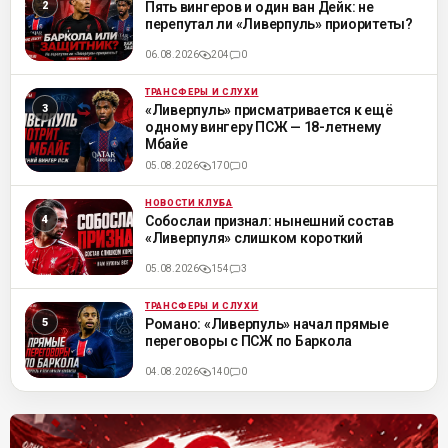
Пять вингеров и один ван Дейк: не
перепутал ли «Ливерпуль» приоритеты?
06.08.2026
204
0
ТРАНСФЕРЫ И СЛУХИ
ML
«Ливерпуль» присматривается к ещё
одному вингеру ПСЖ — 18-летнему
Мбайе
05.08.2026
170
0
НОВОСТИ КЛУБА
ML
Собослаи признал: нынешний состав
«Ливерпуля» слишком короткий
05.08.2026
154
3
ТРАНСФЕРЫ И СЛУХИ
ML
Романо: «Ливерпуль» начал прямые
переговоры с ПСЖ по Баркола
04.08.2026
140
0