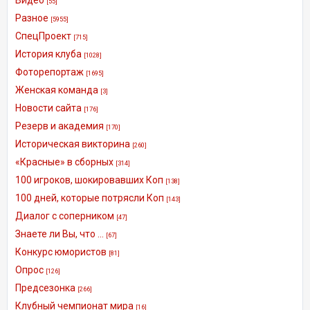
[55]
Разное
[5955]
СпецПроект
[715]
История клуба
[1028]
Фоторепортаж
[1695]
Женская команда
[3]
Новости сайта
[176]
Резерв и академия
[170]
Историческая викторина
[260]
«Красные» в сборных
[314]
100 игроков, шокировавших Коп
[138]
100 дней, которые потрясли Коп
[143]
Диалог с соперником
[47]
Знаете ли Вы, что ...
[67]
Конкурс юмористов
[81]
Опрос
[126]
Предсезонка
[266]
Клубный чемпионат мира
[16]