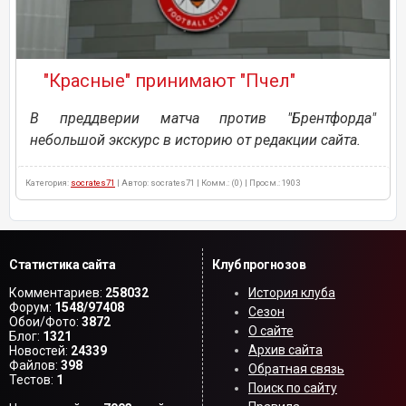
"Красные" принимают "Пчел"
В преддверии матча против "Брентфорда"
небольшой экскурс в историю от редакции сайта.
Категория:
socrates71
| Автор: socrates71 | Комм.: (0) | Просм.: 1903
Статистика сайта
Клуб прогнозов
Комментариев:
258032
История клуба
Форум:
1548/97408
Сезон
Обои/Фото:
3872
О сайте
Блог:
1321
Архив сайта
Новостей:
24339
Файлов:
398
Обратная связь
Тестов:
1
Поиск по сайту