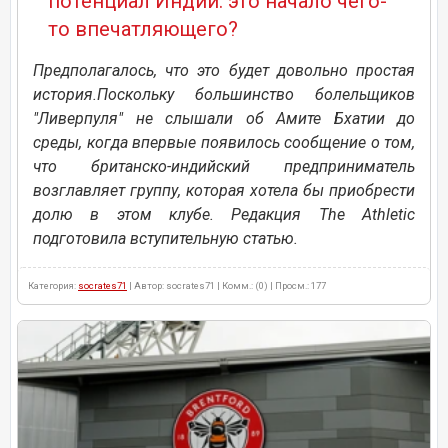
потенциал Индии: это начало чего-
то впечатляющего?
Предполагалось, что это будет довольно простая
история.Поскольку большинство болельщиков
"Ливерпуля" не слышали об Амите Бхатии до
среды, когда впервые появилось сообщение о том,
что британско-индийский предприниматель
возглавляет группу, которая хотела бы приобрести
долю в этом клубе. Редакция The Athletic
подготовила вступительную статью.
Категория:
socrates71
| Автор: socrates71 | Комм.: (0) | Просм.: 177