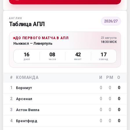
АНГЛИЯ
2026/27
Таблица АПЛ
ДО ПЕРВОГО МАТЧА В АПЛ
23 августа
18:30 МСК
Ньюкасл — Ливерпуль
16
08
42
17
ДНЕЙ
ЧАСОВ
МИНУТ
СЕКУНД
#
КОМАНДА
И
РМ
О
1
0
0
0
Борнмут
2
0
0
0
Арсенал
3
0
0
0
Астон Вилла
4
0
0
0
Брентфорд