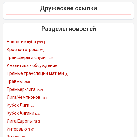
Дружеские ссылки
Разделы новостей
Новости клуба
[3936]
Красная строка
[21]
Трансферы и слухи
[1038]
Аналитика / обсуждение
[1]
Прямые трансляции матчей
[1]
Травмы
[558]
Премьер-лига
[2926]
Лига Чемпионов
[566]
Кубок Лиги
[291]
Кубок Англии
[297]
Лига Европы
[285]
Интервью
[167]
Видео