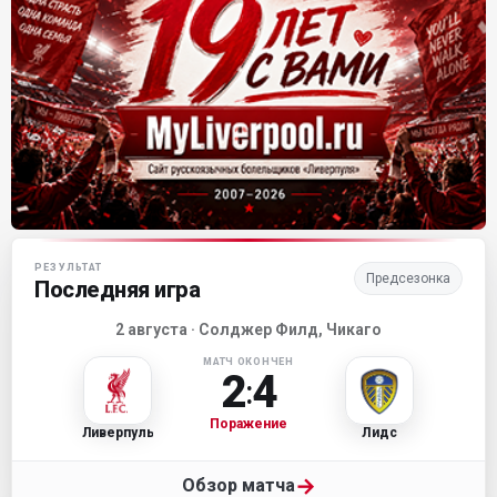
Матч-центр «Ливерпуля»
РЕЗУЛЬТАТ
Предсезонка
Последняя игра
2 августа · Солджер Филд, Чикаго
МАТЧ ОКОНЧЕН
2
4
:
Поражение
Ливерпуль
Лидс
→
Обзор матча