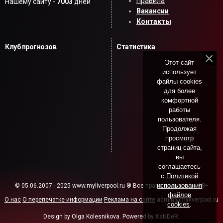
Правила
Нашему сайту -
7003
дней
Вакансии
Контакты
Клуб прогнозов
Статистика
Этот сайт
использует
файлы cookies
для более
комфортной
работы
пользователя.
Продолжая
просмотр
страниц сайта,
вы
соглашаетесь
с
Политикой
использования
© 05.06.2007 - 2025 www.myliverpool.ru ® Все права защищены. 18+
файлов
О нас
О перепечатке информации
Реклама на сайте
admin@myliverpool.ru
cookies
.
Design by Olga Kolesnikova. Powered by XaNDeR.