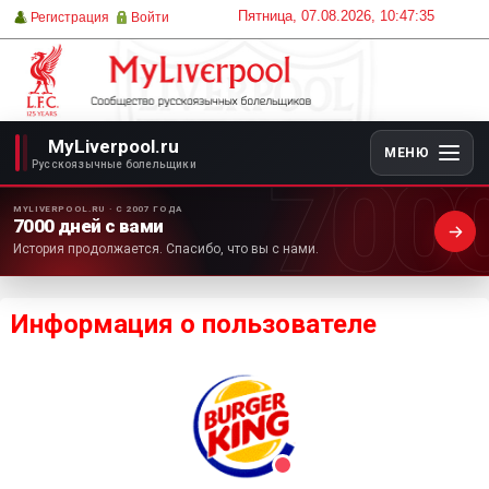
Пятница, 07.08.2026, 10:47:35
Регистрация
Войти
MyLiverpool.ru
МЕНЮ
700
Русскоязычные болельщики
MYLIVERPOOL.RU · С 2007 ГОДА
7000 дней с вами
История продолжается. Спасибо, что вы с нами.
Информация о пользователе