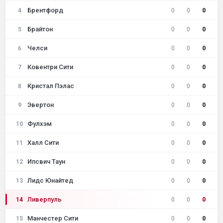
Брентфорд
4
0
0
0
Брайтон
5
0
0
0
Челси
6
0
0
0
Ковентри Сити
7
0
0
0
Кристал Пэлас
8
0
0
0
Эвертон
9
0
0
0
Фулхэм
10
0
0
0
Халл Сити
11
0
0
0
Ипсвич Таун
12
0
0
0
Лидс Юнайтед
13
0
0
0
Ливерпуль
14
0
0
0
Манчестер Сити
15
0
0
0