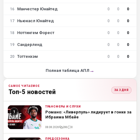
Манчестер Юнайтед
16
0
0
0
Ньюкасл Юнайтед
17
0
0
0
Ноттингем Форест
18
0
0
0
Сандерленд
19
0
0
0
Тоттенхэм
20
0
0
0
→
Полная таблица АПЛ
САМОЕ ЧИТАЕМОЕ
Топ-5 новостей
ЗА 3 ДНЯ
ТРАНСФЕРЫ И СЛУХИ
ML
Романо: «Ливерпуль» лидирует в гонке за
Ибраима Мбайе
08.08.2026
286
0
ПРЕДСЕЗОНКА