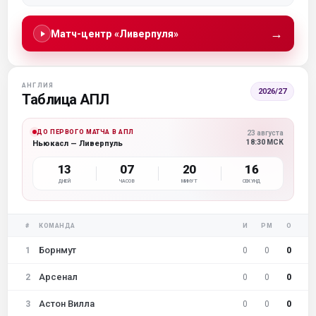
→
Матч-центр «Ливерпуля»
АНГЛИЯ
2026/27
Таблица АПЛ
ДО ПЕРВОГО МАТЧА В АПЛ
23 августа
18:30 МСК
Ньюкасл — Ливерпуль
13
07
20
16
ДНЕЙ
ЧАСОВ
МИНУТ
СЕКУНД
#
КОМАНДА
И
РМ
О
Борнмут
1
0
0
0
Арсенал
2
0
0
0
Астон Вилла
3
0
0
0