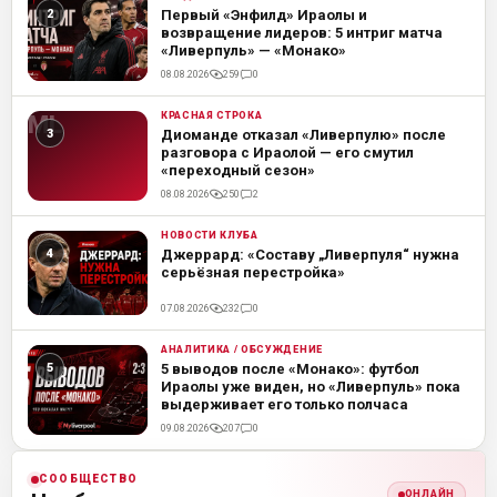
ML
Первый «Энфилд» Ираолы и
возвращение лидеров: 5 интриг матча
«Ливерпуль» — «Монако»
08.08.2026
259
0
КРАСНАЯ СТРОКА
ML
Диоманде отказал «Ливерпулю» после
разговора с Ираолой — его смутил
«переходный сезон»
08.08.2026
250
2
НОВОСТИ КЛУБА
ML
Джеррард: «Составу „Ливерпуля“ нужна
серьёзная перестройка»
07.08.2026
232
0
АНАЛИТИКА / ОБСУЖДЕНИЕ
ML
5 выводов после «Монако»: футбол
Ираолы уже виден, но «Ливерпуль» пока
выдерживает его только полчаса
09.08.2026
207
0
СООБЩЕСТВО
ОНЛАЙН