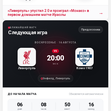
«Ливерпуль» упустил 2:0 и проиграл «Монако» в
→
первом домашнем матче Ираолы
БЛИЖАЙШИЙ МАТЧ
Предсезонка
Следующая игра
ВОСКРЕСЕНЬЕ · 16 АВГУСТА
VS
20:00
МСК
Ливерпуль
Комо 1907
Энфилд, Ливерпуль
ДО НАЧАЛА МАТЧА
Обновляется автоматически
06
08
50
16
ДНЕЙ
ЧАСОВ
МИНУТ
СЕКУНД