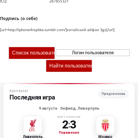
ICQ:
287855321
Подпись (о себе)
[url=http://iphone4replika.tumblr.com/]китайский айфон 3gs[/url]
РЕЗУЛЬТАТ
Предсезонка
Последняя игра
9 августа
· Энфилд, Ливерпуль
МАТЧ ОКОНЧЕН
2
3
:
Поражение
Ливерпуль
Монако