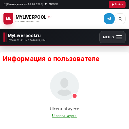
Понедельник,
10.08.2026
11:09
МСК
Войти
MYLIVERPOOL
.RU
ML
RUSSIAN SUPPORTERS
MyLiverpool.ru
МЕНЮ
Русскоязычные болельщики
Информация о пользователе
UlcennaLayece
UlcennaLayece