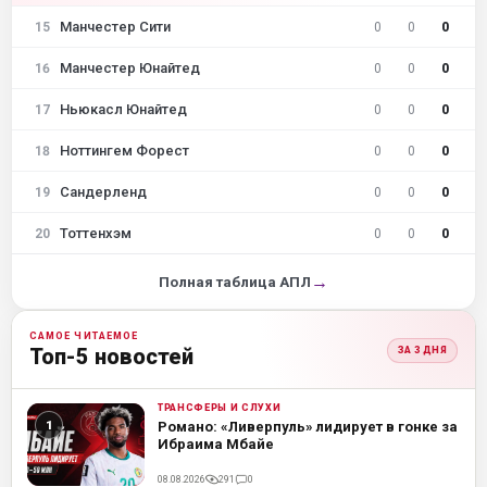
Манчестер Сити
15
0
0
0
Манчестер Юнайтед
16
0
0
0
Ньюкасл Юнайтед
17
0
0
0
Ноттингем Форест
18
0
0
0
Сандерленд
19
0
0
0
Тоттенхэм
20
0
0
0
→
Полная таблица АПЛ
САМОЕ ЧИТАЕМОЕ
Топ-5 новостей
ЗА 3 ДНЯ
ТРАНСФЕРЫ И СЛУХИ
ML
Романо: «Ливерпуль» лидирует в гонке за
Ибраима Мбайе
08.08.2026
291
0