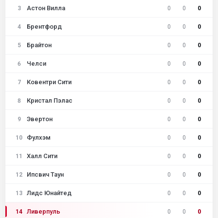
Астон Вилла
3
0
0
0
Брентфорд
4
0
0
0
Брайтон
5
0
0
0
Челси
6
0
0
0
Ковентри Сити
7
0
0
0
Кристал Пэлас
8
0
0
0
Эвертон
9
0
0
0
Фулхэм
10
0
0
0
Халл Сити
11
0
0
0
Ипсвич Таун
12
0
0
0
Лидс Юнайтед
13
0
0
0
Ливерпуль
14
0
0
0