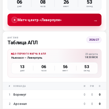
06
08
26
52
ДНЕЙ
ЧАСОВ
МИНУТ
СЕКУНД
→
Матч-центр «Ливерпуля»
АНГЛИЯ
2026/27
Таблица АПЛ
ДО ПЕРВОГО МАТЧА В АПЛ
23 августа
18:30 МСК
Ньюкасл — Ливерпуль
13
06
56
52
ДНЕЙ
ЧАСОВ
МИНУТ
СЕКУНД
#
КОМАНДА
И
РМ
О
Борнмут
1
0
0
0
Арсенал
2
0
0
0