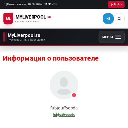
Понедельник,
10.08.2026
11:33
МСК
Войти
MYLIVERPOOL
.RU
ML
RUSSIAN SUPPORTERS
MyLiverpool.ru
МЕНЮ
Русскоязычные болельщики
Информация о пользователе
fubJouffsooda
fubJouffsooda