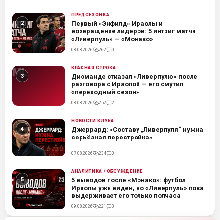
ПРЕДСЕЗОНКА
ML
Первый «Энфилд» Ираолы и
возвращение лидеров: 5 интриг матча
«Ливерпуль» — «Монако»
08.08.2026
262
0
КРАСНАЯ СТРОКА
ML
Диоманде отказал «Ливерпулю» после
разговора с Ираолой — его смутил
«переходный сезон»
08.08.2026
252
2
НОВОСТИ КЛУБА
ML
Джеррард: «Составу „Ливерпуля“ нужна
серьёзная перестройка»
07.08.2026
234
0
АНАЛИТИКА / ОБСУЖДЕНИЕ
ML
5 выводов после «Монако»: футбол
Ираолы уже виден, но «Ливерпуль» пока
выдерживает его только полчаса
09.08.2026
221
0