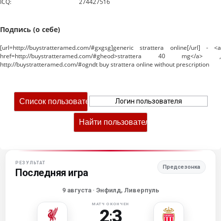
ICQ:
274427516
Подпись (о себе)
[url=http://buystratteramed.com/#gxgsg]generic strattera online[/url] - <a
href=http://buystratteramed.com/#gheod>strattera 40 mg</a> ,
http://buystratteramed.com/#ogndt buy strattera online without prescription
РЕЗУЛЬТАТ
Предсезонка
Последняя игра
9 августа
· Энфилд, Ливерпуль
МАТЧ ОКОНЧЕН
2
3
: