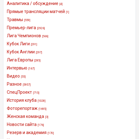
Аналитика / обсуждение
[4]
Прямые трансляции матчей
[1]
Травмы
[559]
Премьер-лига
[2926]
Лига Чемпионов
[566]
Кубок Лиги
[291]
Кубок Англии
[297]
Лига Европы
[285]
Интервью
[167]
Видео
[55]
Разное
[5957]
СпецПроект
[715]
История клуба
[1028]
Фоторепортаж
[1695]
Женская команда
[3]
Новости сайта
[176]
Резерв и академия
[170]