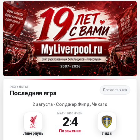
Матч-центр «Ливерпуля»
РЕЗУЛЬТАТ
Предсезонка
Последняя игра
2 августа · Солджер Филд, Чикаго
МАТЧ ОКОНЧЕН
2
4
:
Поражение
Ливерпуль
Лидс