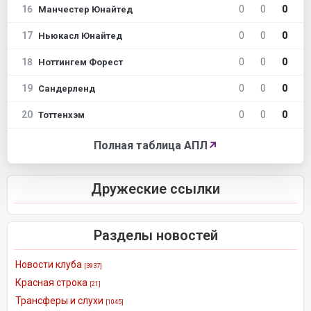
16
0
0
0
Манчестер Юнайтед
17
0
0
0
Ньюкасл Юнайтед
18
0
0
0
Ноттингем Форест
19
0
0
0
Сандерленд
20
0
0
0
Тоттенхэм
Полная таблица АПЛ
↗
Дружеские ссылки
Разделы новостей
Новости клуба
[3937]
Красная строка
[21]
Трансферы и слухи
[1045]