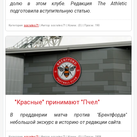
долю в этом клубе. Редакция The Athletic
подготовила вступительную статью.
Категория:
socrates71
| Автор: socrates71 | Комм.: (0) | Просм.: 190
"Красные" принимают "Пчел"
В преддверии матча против "Брентфорда"
небольшой экскурс в историю от редакции сайта.
Категория:
socrates71
| Автор: socrates71 | Комм.: (0) | Просм.: 1908