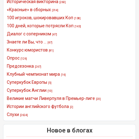
Историческая викторина
[260]
«Красные» в сборных
[314]
100 игроков, шокировавших Коп
[138]
100 дней, которые потрясли Коп
[143]
Диалог с соперником
[47]
Знаете ли Вы, что ...
[67]
Конкурс юмористов
[81]
Опрос
[126]
Предсезонка
[267]
Клубный чемпионат мира
[16]
Суперкубок Европы
[5]
Суперкубок Англии
[10]
Великие матчи Ливерпуля в Премьер-лиге
[20]
Истории английского футбола
[2]
Слухи
[2624]
Новое в блогах