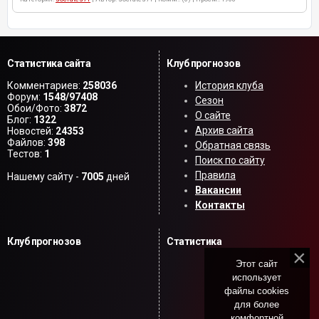
Статистика сайта
Клуб прогнозов
Комментариев:
258036
История клуба
Форум:
1548/97408
Сезон
Обои/Фото:
3872
О сайте
Блог:
1322
Архив сайта
Новостей:
24353
Файлов:
398
Обратная связь
Тестов:
1
Поиск по сайту
Правила
Нашему сайту -
7005
дней
Вакансии
Контакты
Клуб прогнозов
Статистика
Этот сайт
использует
файлы cookies
для более
комфортной