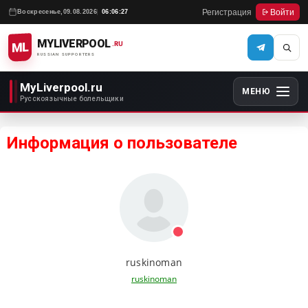
Регистрация
Войти
Воскресенье,
09.08.2026
06:06:27
MYLIVERPOOL
ML
.RU
RUSSIAN SUPPORTERS
MyLiverpool.ru
МЕНЮ
Русскоязычные болельщики
Информация о пользователе
ruskinoman
ruskinoman