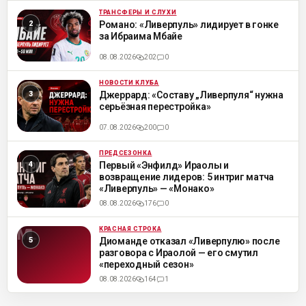
ТРАНСФЕРЫ И СЛУХИ
ML
Романо: «Ливерпуль» лидирует в гонке
за Ибраима Мбайе
08.08.2026
202
0
НОВОСТИ КЛУБА
ML
Джеррард: «Составу „Ливерпуля“ нужна
серьёзная перестройка»
07.08.2026
200
0
ПРЕДСЕЗОНКА
ML
Первый «Энфилд» Ираолы и
возвращение лидеров: 5 интриг матча
«Ливерпуль» — «Монако»
08.08.2026
176
0
КРАСНАЯ СТРОКА
ML
Диоманде отказал «Ливерпулю» после
разговора с Ираолой — его смутил
«переходный сезон»
08.08.2026
164
1