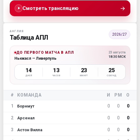
→
Смотреть трансляцию
АНГЛИЯ
2026/27
Таблица АПЛ
ДО ПЕРВОГО МАТЧА В АПЛ
23 августа
18:30 МСК
Ньюкасл — Ливерпуль
14
13
23
24
ДНЕЙ
ЧАСОВ
МИНУТ
СЕКУНД
#
КОМАНДА
И
РМ
О
1
0
0
0
Борнмут
2
0
0
0
Арсенал
3
0
0
0
Астон Вилла