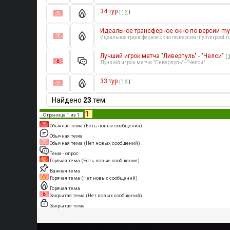
34 тур
[
1
2
]
Идеальное трансферное окно по версии myli
Идеальное трансферное окно по версии myliverpool.r
Лучший игрок матча "Ливерпуль" - "Челси"
[
Лучший игрок матча "Ливерпуль" - "Челси"
33 тур
[
1
2
]
Найдено
23
тем.
1
Страница
1
из
1
Обычная тема (Есть новые сообщения)
Обычная тема
Обычная тема (Нет новых сообщений)
Тема - опрос
Горячая тема (Есть новые сообщения)
Важная тема
Горячая тема (Нет новых сообщений)
Горячая тема
Закрытая тема (Нет новых сообщений)
Закрытая тема