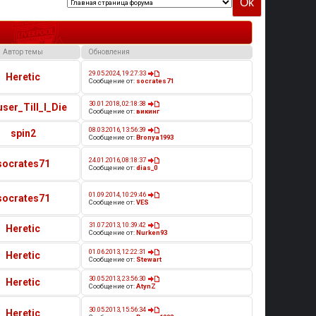
Автор темы
Обновления
29.05.2024, 19:27:33
Heretic
Сообщение от:
socrates71
30.01.2018, 02:18:38
ser_Till_I_Die
Сообщение от:
викинг
08.03.2016, 13:56:39
spin2
Сообщение от:
Bronya1993
24.01.2016, 08:18:37
socrates71
Сообщение от:
dias_0
01.09.2014, 10:29:46
socrates71
Сообщение от:
VES
31.07.2013, 10:39:42
Heretic
Сообщение от:
Nurken93
01.06.2013, 12:22:31
Heretic
Сообщение от:
Stewart
30.05.2013, 23:56:30
Heretic
Сообщение от:
AtynZ
30.05.2013, 15:56:34
Heretic