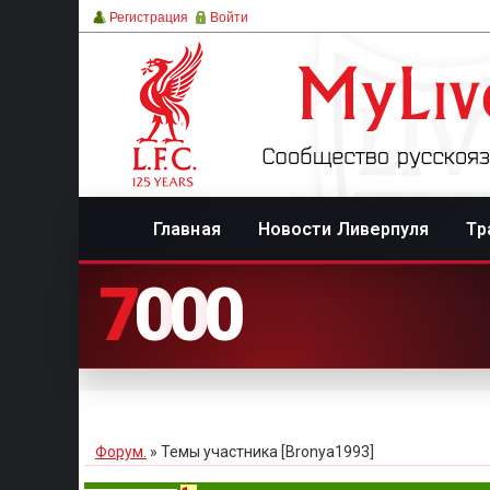
Регистрация
Войти
Главная
Новости Ливерпуля
Тр
7
0
0
0
Форум.
»
Темы участника [Bronya1993]