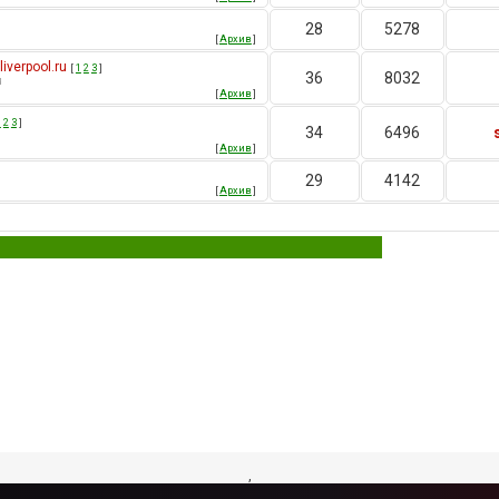
28
5278
[
Архив
]
verpool.ru
[
1
2
3
]
36
8032
u
[
Архив
]
1
2
3
]
34
6496
[
Архив
]
29
4142
[
Архив
]
,