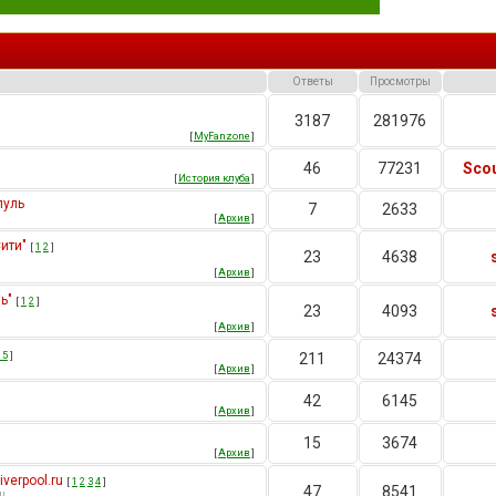
Ответы
Просмотры
3187
281976
[
MyFanzone
]
46
77231
Scou
[
История клуба
]
пуль
7
2633
[
Архив
]
ити"
[
1
2
]
23
4638
[
Архив
]
ь"
[
1
2
]
23
4093
[
Архив
]
15
]
211
24374
[
Архив
]
42
6145
[
Архив
]
15
3674
[
Архив
]
verpool.ru
[
1
2
3
4
]
47
8541
u