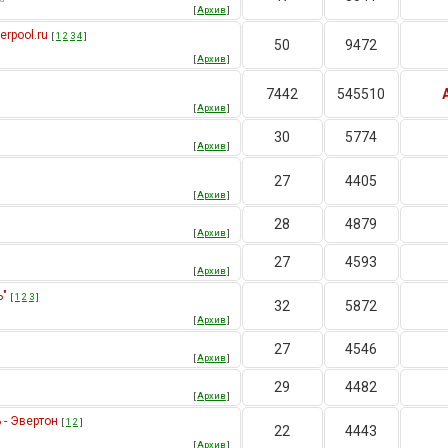
[
Архив
]
rpool.ru
[
1
2
3
4
]
50
9472
[
Архив
]
7442
545510
[
Архив
]
30
5774
[
Архив
]
27
4405
[
Архив
]
28
4879
[
Архив
]
27
4593
[
Архив
]
ь"
[
1
2
3
]
32
5872
[
Архив
]
27
4546
[
Архив
]
29
4482
[
Архив
]
 - Эвертон
[
1
2
]
22
4443
[
Архив
]