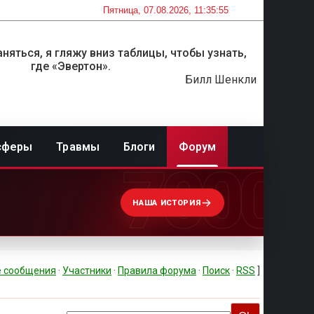
Пятница, 07.08.2026, 11:35:55
няться, я гляжу вниз таблицы, чтобы узнать,
где «Эвертон».
Билл Шенкли
сферы
Травмы
Блоги
Форум
7000
НАША ИСТОРИЯ
 сообщения
·
Участники
·
Правила форума
·
Поиск
·
RSS
]