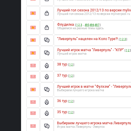
Лучший гол сезона 2012/13 по версии mylive
Лучший гол сезона 2012/13 по версии myliverpool.ru
Флудилка
[
1
2
3
…
495
496
497
]
Общаемся на разные темы здесь
“Ливерпуль” нацелен на Коло Туре?!
[
1
2
3
]
Лучший игрок матча "Ливерпуль" - "КПР"
[
1
2
]
Лучший игрок матча
38 тур
[
1
2
]
37 тур
[
1
2
]
Лучший игрок в матче "Фулхэм" - "Ливерпул
Выбираем лучшего игрока матча
36 тур
[
1
2
]
35 тур
[
1
2
]
Выбираем лучшего игрока матча Ливерпуль
Игрок матча Ливерпуль - Эвертон