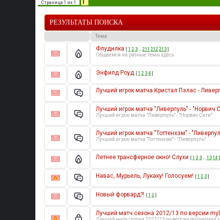
1
Страница
1
из
1
РЕЗУЛЬТАТЫ ПОИСКА
Тема
Флудилка
[
1
2
3
…
211
212
213
]
Общаемся на разные темы здесь
Энфилд Роуд
[
1
2
3
4
]
Лучший игрок матча Кристал Пэлас - Ливер
Лучший игрок матча "Ливерпуль" - "Норвич С
Лучший игрок матча "Ливерпуль" - "Норвич Сити"
Лучший игрок матча "Тоттенхэм" - "Ливерпул
Лучший игрок матча "Тоттенхэм" - "Ливерпуль"
Летнее трансферное окно! Слухи
[
1
2
3
…
13
14
Навас, Мурьель, Лукаку! Голосуем!
[
1
2
3
]
Новый форвард?!
[
1
2
]
Лучший матч сезона 2012/13 по версии myli
Лучший матч сезона 2012/13 по версии myliverpool.r