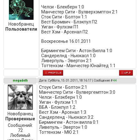
Челси - Блекберн 1:0
Манчестер Сити - Вулверхэмптон 2:1
Сток Сити - Болтон 1:1
Вест Бромвич - Блэкпул П2
Новобранец
Уиган - Фулхэм П1
Пользователи
Вест Хэм - Арсенал П2
Воскресенье 16.01.2011
Бирмингем Сити - Астон Вилла 1:0
Сандерелнд - Ньюкасл 1:0
Ливерпуль - Эвертон 2:1
Тоттенхэм - Манчестер Юнайтед 1:1
megadeth
Дата: Суббота, 15.01.2011, 18:16:17 | Сообщение #
44
Стоук Сити - Болтон 2:1
Манчестер Сити - Вулвергемптон 3:0
Челси - Блэкберн 1:0
Уиган - Фулхэм 1:1
ВБА - Блэкпул 1:2
Вест Хэм - Арсенал 1:3
Новобранец
Сандерленд - Ньюкасл 3:2
Проверенные
Бирмингем - Астон вилла 0:1
Сообщений:
Ливепуль - Эвертон 1:0
72
Тоттенхэм - МЮ 2:1
Любимый