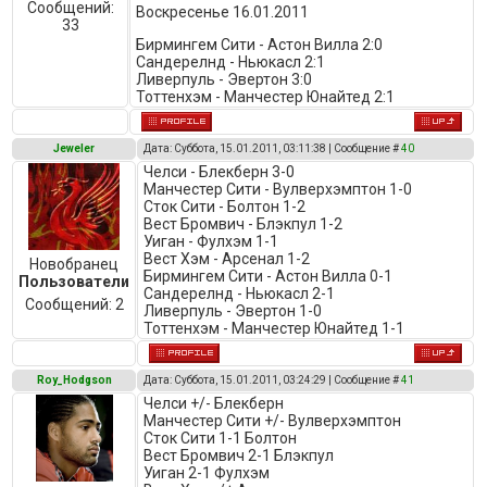
Сообщений:
Воскресенье 16.01.2011
33
Бирмингем Сити - Астон Вилла 2:0
Сандерелнд - Ньюкасл 2:1
Ливерпуль - Эвертон 3:0
Тоттенхэм - Манчестер Юнайтед 2:1
Jeweler
Дата: Суббота, 15.01.2011, 03:11:38 | Сообщение #
40
Челси - Блекберн 3-0
Манчестер Сити - Вулверхэмптон 1-0
Сток Сити - Болтон 1-2
Вест Бромвич - Блэкпул 1-2
Уиган - Фулхэм 1-1
Вест Хэм - Арсенал 1-2
Новобранец
Бирмингем Сити - Астон Вилла 0-1
Пользователи
Сандерелнд - Ньюкасл 2-1
Сообщений:
2
Ливерпуль - Эвертон 1-0
Тоттенхэм - Манчестер Юнайтед 1-1
Roy_Hodgson
Дата: Суббота, 15.01.2011, 03:24:29 | Сообщение #
41
Челси +/- Блекберн
Манчестер Сити +/- Вулверхэмптон
Сток Сити 1-1 Болтон
Вест Бромвич 2-1 Блэкпул
Уиган 2-1 Фулхэм