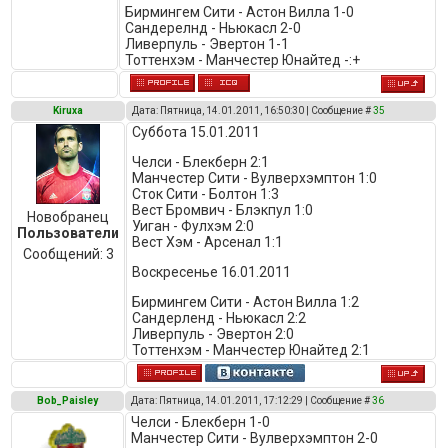
Бирмингем Сити - Астон Вилла 1-0
Сандерелнд - Ньюкасл 2-0
Ливерпуль - Эвертон 1-1
Тоттенхэм - Манчестер Юнайтед -:+
Kiruxa
Дата: Пятница, 14.01.2011, 16:50:30 | Сообщение #
35
Суббота 15.01.2011
Челси - Блекберн 2:1
Манчестер Сити - Вулверхэмптон 1:0
Сток Сити - Болтон 1:3
Вест Бромвич - Блэкпул 1:0
Новобранец
Уиган - Фулхэм 2:0
Пользователи
Вест Хэм - Арсенал 1:1
Сообщений:
3
Воскресенье 16.01.2011
Бирмингем Сити - Астон Вилла 1:2
Сандерленд - Ньюкасл 2:2
Ливерпуль - Эвертон 2:0
Тоттенхэм - Манчестер Юнайтед 2:1
Bob_Paisley
Дата: Пятница, 14.01.2011, 17:12:29 | Сообщение #
36
Челси - Блекберн 1-0
Манчестер Сити - Вулверхэмптон 2-0