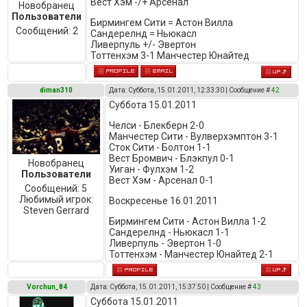
Вест Хэм -/+ Арсенал
Новобранец
Пользователи
Бирмингем Сити = Астон Вилла
Сообщений:
2
Сандерелнд = Ньюкасл
Ливерпуль +/- Эвертон
Тоттенхэм 3-1 Манчестер Юнайтед
diman310
Дата: Суббота, 15.01.2011, 12:33:30 | Сообщение #
42
Суббота 15.01.2011
Челси - Блекберн 2-0
Манчестер Сити - Вулверхэмптон 3-1
Сток Сити - Болтон 1-1
Вест Бромвич - Блэкпул 0-1
Новобранец
Уиган - Фулхэм 1-2
Пользователи
Вест Хэм - Арсенал 0-1
Сообщений:
5
Любимый игрок:
Воскресенье 16.01.2011
Steven Gerrard
Бирмингем Сити - Астон Вилла 1-2
Сандерелнд - Ньюкасл 1-1
Ливерпуль - Эвертон 1-0
Тоттенхэм - Манчестер Юнайтед 2-1
Vorchun_84
Дата: Суббота, 15.01.2011, 15:37:50 | Сообщение #
43
Суббота 15.01.2011