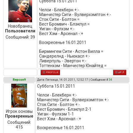
Суббота 15.01.2011
Челси - Блекберн +:-
Манчестер Сити - Вулверхэмптон +:-
Сток Сити - Болтон =
Вест Бромвич - Блэкпул =
Новобранец
Уиган - Фулхэм +:-
Пользователи
Вест Хэм - Арсенал -:+
Сообщений:
39
Воскресенье 16.01.2011
Бирмингем Сити - Астон Вилла =
Сандерелнд - Ньюкасл +:-
Ливерпуль - Эвертон +:-
Тоттенхэм - Манчестер Юнайтед =
Repcon9
Дата: Пятница, 14.01.2011, 12:52:17 | Сообщение #
34
Суббота 15.01.2011
Челси - Блекберн +:-
Манчестер Сити - Вулверхэмптон +:-
Сток Сити - Болтон +:-
Вест Бромвич - Блэкпул 2-1
Игрок основы
Уиган - Фулхэм 1-1
Проверенные
Вест Хэм - Арсенал -:+
Сообщений:
415
Воскресенье 16.01.2011