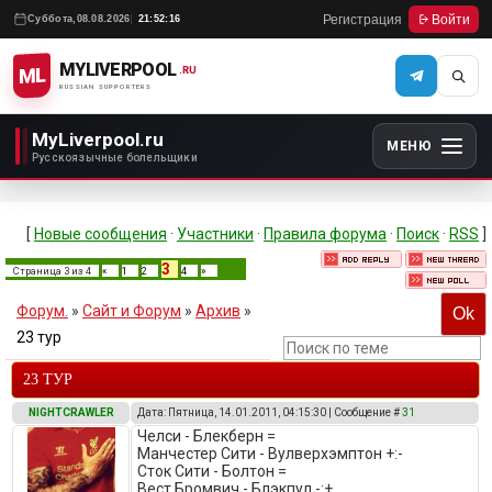
Регистрация
Войти
Суббота,
08.08.2026
21:52:16
MYLIVERPOOL
ML
.RU
RUSSIAN SUPPORTERS
MyLiverpool.ru
МЕНЮ
Русскоязычные болельщики
[
Новые сообщения
·
Участники
·
Правила форума
·
Поиск
·
RSS
]
3
Страница
3
из
4
«
1
2
4
»
Форум.
»
Сайт и Форум
»
Архив
»
23 тур
23 ТУР
NIGHTCRAWLER
Дата: Пятница, 14.01.2011, 04:15:30 | Сообщение #
31
Челси - Блекберн =
Манчестер Сити - Вулверхэмптон +:-
Сток Сити - Болтон =
Вест Бромвич - Блэкпул -:+