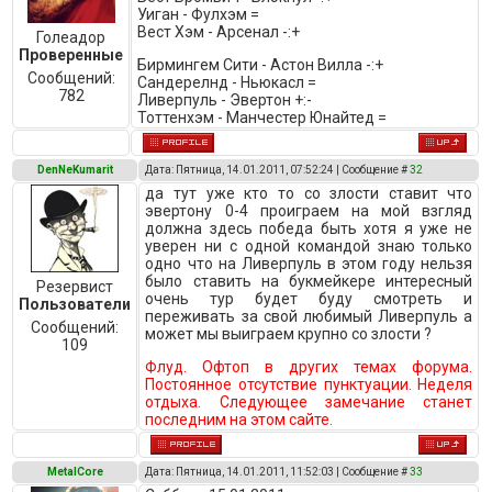
Уиган - Фулхэм =
Вест Хэм - Арсенал -:+
Голеадор
Проверенные
Бирмингем Сити - Астон Вилла -:+
Сообщений:
Сандерелнд - Ньюкасл =
782
Ливерпуль - Эвертон +:-
Тоттенхэм - Манчестер Юнайтед =
DenNeKumarit
Дата: Пятница, 14.01.2011, 07:52:24 | Сообщение #
32
да тут уже кто то со злости ставит что
эвертону 0-4 проиграем на мой взгляд
должна здесь победа быть хотя я уже не
уверен ни с одной командой знаю только
одно что на Ливерпуль в этом году нельзя
было ставить на букмейкере интересный
Резервист
очень тур будет буду смотреть и
Пользователи
переживать за свой любимый Ливерпуль а
Сообщений:
может мы выиграем крупно со злости ?
109
Флуд. Офтоп в других темах форума.
Постоянное отсутствие пунктуации. Неделя
отдыха. Следующее замечание станет
последним на этом сайте.
MetalCore
Дата: Пятница, 14.01.2011, 11:52:03 | Сообщение #
33