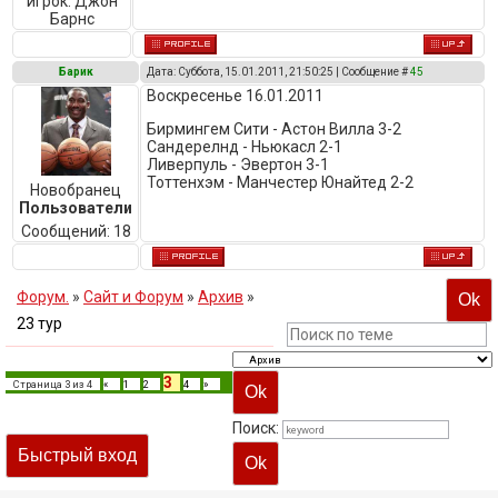
игрок:
Джон
Барнс
Барик
Дата: Суббота, 15.01.2011, 21:50:25 | Сообщение #
45
Воскресенье 16.01.2011
Бирмингем Сити - Астон Вилла 3-2
Сандерелнд - Ньюкасл 2-1
Ливерпуль - Эвертон 3-1
Тоттенхэм - Манчестер Юнайтед 2-2
Новобранец
Пользователи
Сообщений:
18
Форум.
»
Сайт и Форум
»
Архив
»
23 тур
3
Страница
3
из
4
«
1
2
4
»
Поиск: