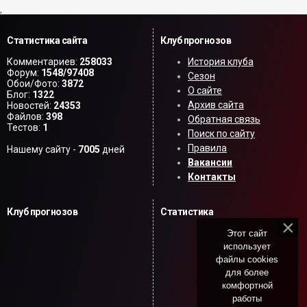
,
Статистика сайта
Клуб прогнозов
Комментариев:
258033
История клуба
Форум:
1548/97408
Сезон
Обои/Фото:
3872
О сайте
Блог:
1322
Архив сайта
Новостей:
24353
Файлов:
398
Обратная связь
Тестов:
1
Поиск по сайту
Правила
Нашему сайту -
7005
дней
Вакансии
Контакты
Клуб прогнозов
Статистика
Этот сайт
использует
файлы cookies
для более
комфортной
работы