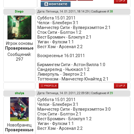
Diego
Дата: Пятница, 14.01.2011, 18:14:29 | Сообщение #
38
Суббота 15.01.2011
Челси - Блекберн 3:1
Манчестер Сити - Вулверхэмптон 2:1
Сток Сити - Болтон 1:2
Вест Бромвич - Блэкпул 2:1
Уиган - Фулхэм 1:1
Игрок основы
Вест Хэм - Арсенал 2:2
Проверенные
Сообщений:
Воскресенье 16.01.2011
297
Бирмингем Сити - Астон Вилла 1:0
Сандерелнд - Ньюкасл 1:2
Ливерпуль - Эвертон 2:1
Тоттенхэм - Манчестер Юнайтед 2:1
shulya
Дата: Пятница, 14.01.2011, 22:09:58 | Сообщение #
39
Суббота 15.01.2011
Челси - Блекберн 3:1
Манчестер Сити - Вулверхэмптон 3:0
Сток Сити - Болтон 2:1
Вест Бромвич - Блэкпул 1:2
Уиган - Фулхэм 1:1
Новобранец
Вест Хэм - Арсенал 2:2
Проверенные