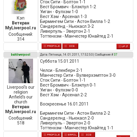
Сток Сити - Болтон 1-1
Вест Бромвич - Блэкпул 1-2
Уиган - Фулхэм 1-0
Вест Хэм - Арсенал 1-3
Кэп
Бирмингем Сити - Астон Вилла 1-2
Ветеран
Сандерелнд - Ньюкасл 3-2
MyLiverpool.ru
Ливерпуль - Эвертон 2-1
Сообщений:
Тоттенхэм - Манчестер Юнайтед 2-1
314
bahliverpool
Дата: Пятница, 14.01.2011, 17:52:50 | Сообщение #
37
Суббота 15.01.2011
Челси - Блекберн 2-1
Манчестер Сити - Вулверхэмптон 3-0
Сток Сити - Болтон 1-1
Вест Бромвич - Блэкпул 0-1
Liverpool's our
Уиган - Фулхэм 0-0
religion
Вест Хэм - Арсенал 2-2
Anfield's our
church
Воскресенье 16.01.2011
Ветеран
MyLiverpool.ru
Бирмингем Сити - Астон Вилла 2-2
Сообщений:
Сандерелнд - Ньюкасл 2-0
518
Ливерпуль - Эвертон 2-0
Тоттенхэм - Манчестер Юнайтед 1-1