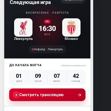
Следующая игра
ВОСКРЕСЕНЬЕ · 9 АВГУСТА
VS
16:30
МСК
Ливерпуль
Монако
Энфилд · Ливерпуль
ДО НАЧАЛА МАТЧА
Обновляется автоматически
01
09
07
41
ДНЕЙ
ЧАСОВ
МИНУТ
СЕКУНД
→
Смотреть трансляцию