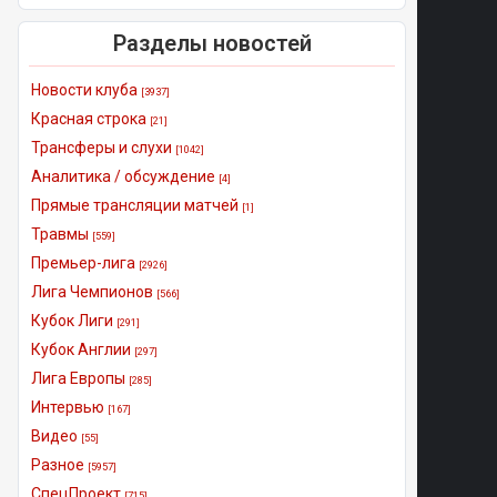
Разделы новостей
Новости клуба
[3937]
Красная строка
[21]
Трансферы и слухи
[1042]
Аналитика / обсуждение
[4]
Прямые трансляции матчей
[1]
Травмы
[559]
Премьер-лига
[2926]
Лига Чемпионов
[566]
Кубок Лиги
[291]
Кубок Англии
[297]
Лига Европы
[285]
Интервью
[167]
Видео
[55]
Разное
[5957]
СпецПроект
[715]