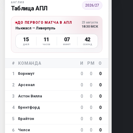
АНГЛИЯ
2026/27
Таблица АПЛ
ДО ПЕРВОГО МАТЧА В АПЛ
23 августа
18:30 МСК
Ньюкасл — Ливерпуль
15
11
07
41
ДНЕЙ
ЧАСОВ
МИНУТ
СЕКУНД
#
КОМАНДА
И
РМ
О
1
0
0
0
Борнмут
2
0
0
0
Арсенал
3
0
0
0
Астон Вилла
4
0
0
0
Брентфорд
5
0
0
0
Брайтон
6
0
0
0
Челси