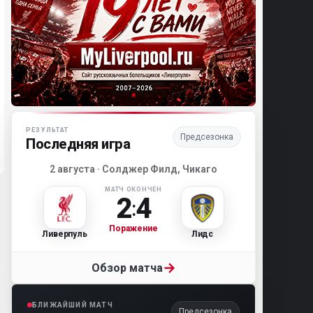
Матч-центр «Ливерпуля»
РЕЗУЛЬТАТ
Предсезонка
Последняя игра
2 августа · Солджер Филд, Чикаго
МАТЧ ОКОНЧЕН
2
4
:
Поражение
Ливерпуль
Лидс
→
Обзор матча
БЛИЖАЙШИЙ МАТЧ
Предсезонка