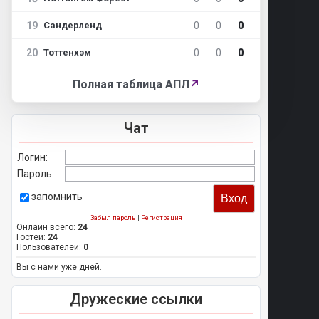
19
0
0
0
Сандерленд
20
0
0
0
Тоттенхэм
Полная таблица АПЛ
↗
Чат
Логин:
Пароль:
запомнить
Забыл пароль
|
Регистрация
Онлайн всего:
24
Гостей:
24
Пользователей:
0
Вы с нами уже дней.
Дружеские ссылки