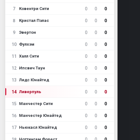
7
0
0
0
Ковентри Сити
8
0
0
0
Кристал Пэлас
9
0
0
0
Эвертон
10
0
0
0
Фулхэм
11
0
0
0
Халл Сити
12
0
0
0
Ипсвич Таун
13
0
0
0
Лидс Юнайтед
14
0
0
0
Ливерпуль
15
0
0
0
Манчестер Сити
16
0
0
0
Манчестер Юнайтед
17
0
0
0
Ньюкасл Юнайтед
18
0
0
0
Ноттингем Форест