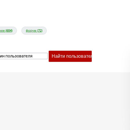
ии (
604
)
форум (
72
)