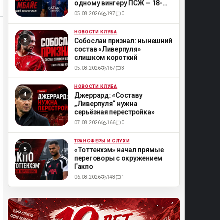
одному вингеру ПСЖ — 18-
летнему Мбайе
05.08.2026
197
0
НОВОСТИ КЛУБА
ML
Собослаи признал: нынешний
состав «Ливерпуля»
слишком короткий
05.08.2026
167
3
НОВОСТИ КЛУБА
ML
Джеррард: «Составу
„Ливерпуля“ нужна
серьёзная перестройка»
07.08.2026
166
0
ТРАНСФЕРЫ И СЛУХИ
ML
«Тоттенхэм» начал прямые
переговоры с окружением
Гакпо
06.08.2026
148
1