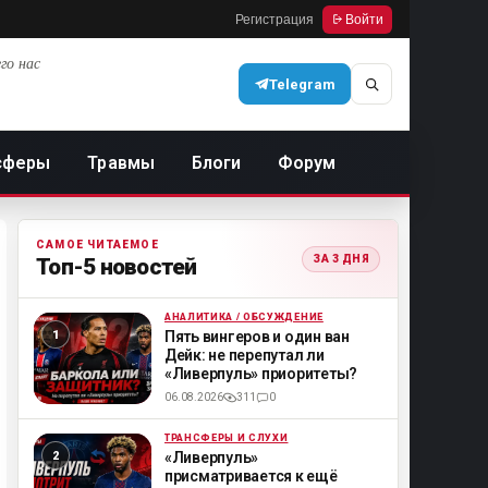
Регистрация
Войти
го нас
Telegram
сферы
Травмы
Блоги
Форум
САМОЕ ЧИТАЕМОЕ
ЗА 3 ДНЯ
Топ-5 новостей
АНАЛИТИКА / ОБСУЖДЕНИЕ
ML
Пять вингеров и один ван
Дейк: не перепутал ли
«Ливерпуль» приоритеты?
06.08.2026
311
0
ТРАНСФЕРЫ И СЛУХИ
ML
«Ливерпуль»
присматривается к ещё