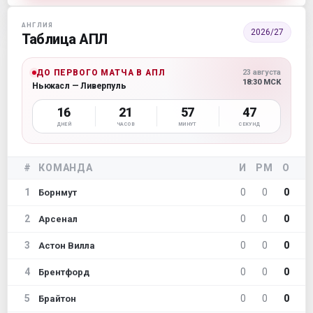
АНГЛИЯ
2026/27
Таблица АПЛ
ДО ПЕРВОГО МАТЧА В АПЛ
23 августа
18:30 МСК
Ньюкасл — Ливерпуль
16
21
57
46
ДНЕЙ
ЧАСОВ
МИНУТ
СЕКУНД
#
КОМАНДА
И
РМ
О
1
0
0
0
Борнмут
2
0
0
0
Арсенал
3
0
0
0
Астон Вилла
4
0
0
0
Брентфорд
5
0
0
0
Брайтон