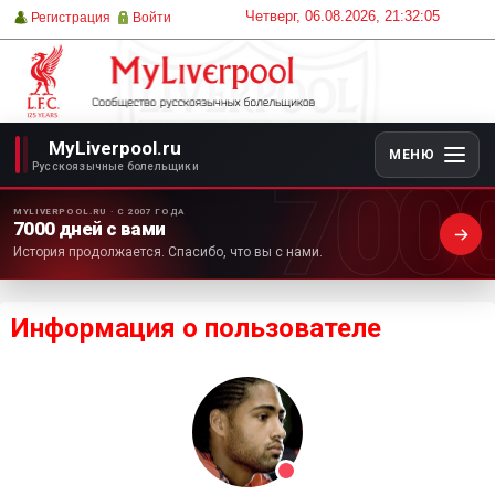
Четверг, 06.08.2026, 21:32:05
Регистрация
Войти
MyLiverpool.ru
МЕНЮ
700
Русскоязычные болельщики
MYLIVERPOOL.RU · С 2007 ГОДА
7000 дней с вами
История продолжается. Спасибо, что вы с нами.
Информация о пользователе