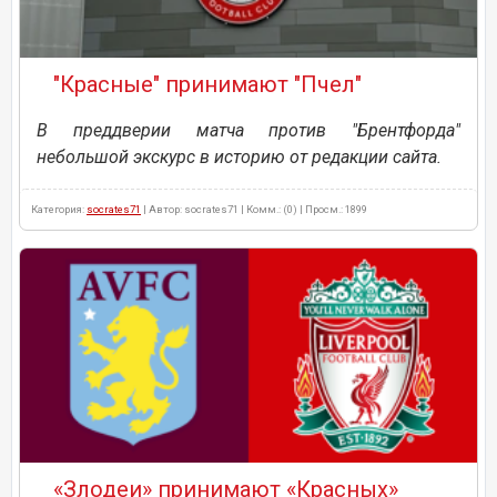
"Красные" принимают "Пчел"
В преддверии матча против "Брентфорда"
небольшой экскурс в историю от редакции сайта.
Категория:
socrates71
| Автор: socrates71 | Комм.: (0) | Просм.: 1899
«Злодеи» принимают «Красных»