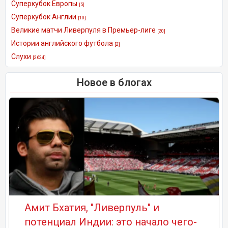
Суперкубок Европы
[5]
Суперкубок Англии
[10]
Великие матчи Ливерпуля в Премьер-лиге
[20]
Истории английского футбола
[2]
Слухи
[2624]
Новое в блогах
Амит Бхатия, "Ливерпуль" и
потенциал Индии: это начало чего-