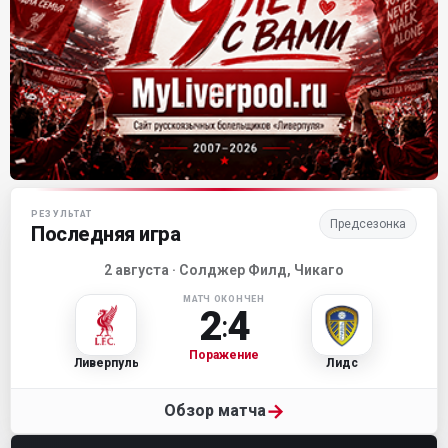
Матч-центр «Ливерпуля»
РЕЗУЛЬТАТ
Предсезонка
Последняя игра
2 августа · Солджер Филд, Чикаго
МАТЧ ОКОНЧЕН
2
4
:
Поражение
Ливерпуль
Лидс
→
Обзор матча