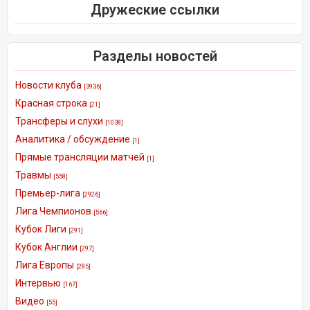
Дружеские ссылки
Разделы новостей
Новости клуба
[3936]
Красная строка
[21]
Трансферы и слухи
[1038]
Аналитика / обсуждение
[1]
Прямые трансляции матчей
[1]
Травмы
[558]
Премьер-лига
[2926]
Лига Чемпионов
[566]
Кубок Лиги
[291]
Кубок Англии
[297]
Лига Европы
[285]
Интервью
[167]
Видео
[55]