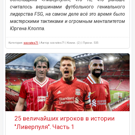
считалось вершинами футбольного гениального
лидерства FSG, на самом деле всё это время было
мастерскими тактиками и огромным менталитетом
Юргена Клоппа.
Категория:
socrates71
| Автор: socrates71 | Комм.: (2) | Просм.: 535
25 величайших игроков в истории
"Ливерпуля". Часть 1