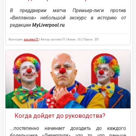
В преддверии матча Премьер-лиги против
«Вилланов» небольшой экскурс в историю от
редакции
MyLiverpool.ru
.
Категория:
socrates71
| Автор: socrates71 | Комм.: (0) | Просм.: 351
Когда дойдет до руководства?
...постепенно начинает доходить до каждого
болельщика «Ливерпуля», что то, что раньше