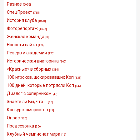
Разное
[5955]
СпецПроект
[715]
История клуба
[1028]
Фоторепортаж
[1695]
Женская команда
[3]
Новости сайта
[176]
Резерв и академия
[170]
Историческая викторина
[260]
«Красные» в сборных
[314]
100 игроков, шокировавших Коп
[138]
100 дней, которые потрясли Коп
[143]
Диалог с соперником
[47]
Знаете ли Вы, что ...
[67]
Конкурс юмористов
[81]
Опрос
[126]
Предсезонка
[266]
Клубный чемпионат мира
[16]