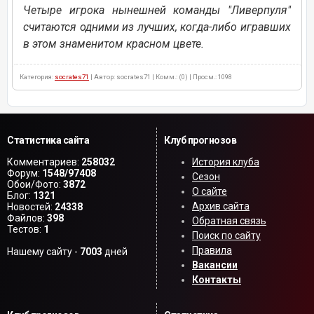
Четыре игрока нынешней команды "Ливерпуля"
считаются одними из лучших, когда-либо игравших
в этом знаменитом красном цвете.
Категория:
socrates71
| Автор: socrates71 | Комм.: (0) | Просм.: 1098
Статистика сайта
Клуб прогнозов
Комментариев:
258032
История клуба
Форум:
1548/97408
Сезон
Обои/Фото:
3872
О сайте
Блог:
1321
Архив сайта
Новостей:
24338
Файлов:
398
Обратная связь
Тестов:
1
Поиск по сайту
Правила
Нашему сайту -
7003
дней
Вакансии
Контакты