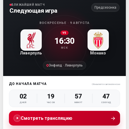
БЛИЖАЙШИЙ МАТЧ
Предсезонка
Следующая игра
ВОСКРЕСЕНЬЕ · 9 АВГУСТА
VS
16:30
МСК
Ливерпуль
Монако
Энфилд · Ливерпуль
ДО НАЧАЛА МАТЧА
Обновляется автоматически
02
19
57
46
ДНЕЙ
ЧАСОВ
МИНУТ
СЕКУНД
→
Смотреть трансляцию