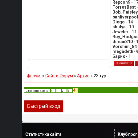
Repcon9
- 1
TorresBest
-
Bob_Paisley
bahliverpool
Diego
- 14
shulya
- 10
Jeweler
- 11
Roy_Hodgs
diman310
- 
Vorchun_84
megadeth
- 
Барик
- 1
Форум.
»
Сайт и Форум
»
Архив
»
23 тур
4
Страница
4
из
4
«
1
2
3
,
Статистика сайта
Клуб про