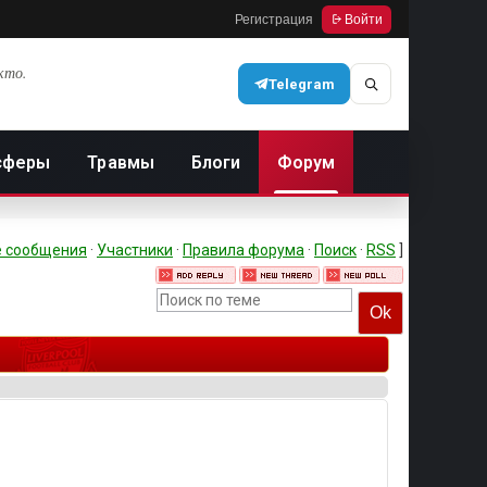
Регистрация
Войти
кто.
Telegram
сферы
Травмы
Блоги
Форум
 сообщения
·
Участники
·
Правила форума
·
Поиск
·
RSS
]