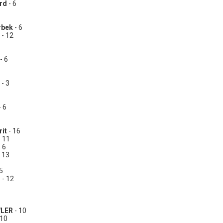
rd
- 6
rbek
- 6
- 12
- 6
- 3
- 6
it
- 16
 11
 6
 13
5
d
- 12
LER
- 10
 10