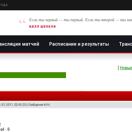
 ГОДА
“
Если ты первый — ты первый. Если ты второй — ты ни
БИЛЛ ШЕНКЛИ
ансляция матчей
Расписание и результаты
Тран
[
Новые
8.01.2011, 02:45:20 | Сообщение #
46
2
ol
- 8