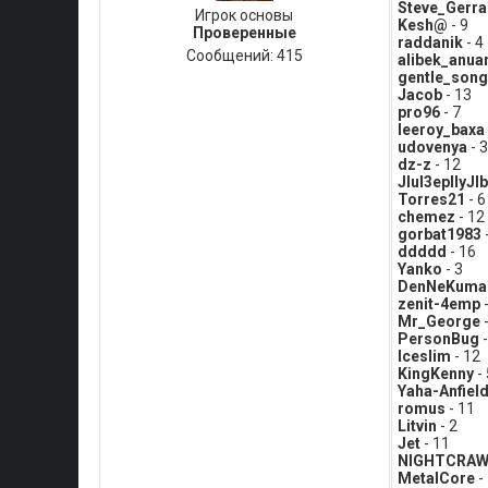
Steve_Gerra
Игрок основы
Kesh@
- 9
Проверенные
raddanik
- 4
Сообщений:
415
alibek_anua
gentle_song
Jacob
- 13
pro96
- 7
leeroy_baxa
udovenya
- 3
dz-z
- 12
JIuI3epIIyJIb
Torres21
- 6
chemez
- 12
gorbat1983
ddddd
- 16
Yanko
- 3
DenNeKumar
zenit-4emp
-
Mr_George
-
PersonBug
-
Iceslim
- 12
KingKenny
- 
Yaha-Anfiel
romus
- 11
Litvin
- 2
Jet
- 11
NIGHTCRAW
MetalCore
-