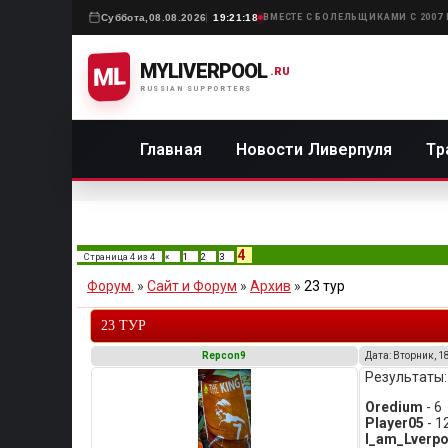
Суббота,
08.08.2026
19:21:18
ВМЕСТЕ С БОЛЕЛЬЩИКАМИ С 2007
MYLIVERPOOL
ML
.RU
RUSSIAN SUPPORTERS
Главная
Новости Ливерпуля
Тр
4
Страница
4
из
4
«
1
2
3
Форум.
»
Сайт и Форум
»
Архив
»
23 тур
23 ТУР
Repcon9
Дата: Вторник, 1
Результаты:
Oredium
- 6
Player05
- 1
I_am_Lverpo