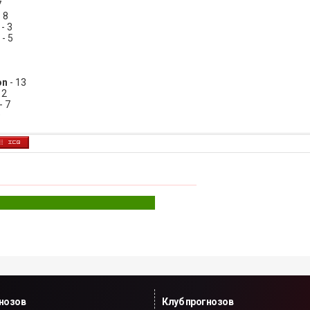
7
 8
- 3
- 5
on
- 13
12
- 7
9
гнозов
Клуб прогнозов