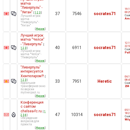
матча
"Ливерпуль" -
19.1
"Уиган"
00:2
[
1
2
3
]
37
7546
socrates71
Соо
Лучший игрок
Am
матча
"Ливерпуль" -
"Уиган"
[
Архив
]
Лучший игрок
матча "Челси"
12.1
- "Ливерпуль"
[
22:5
40
6911
socrates71
1
2
3
]
Соо
Лучший игрок
Pal
матча "Челси" -
"Ливерпуль"
[
Архив
]
"Ливерпуль"
интересуется
Хюнтеларом?!
[
06.1
1
2
3
]
08:4
33
7951
Heretic
Идеальное
Соо
трансферное окно
234
по версии
myliverpool.ru
[
Архив
]
Конференция
с сайтом
05.1
chelsea-fc.ru
[
1
18:2
47
10314
socrates71
2
3
4
]
Соо
Обсуждение
Wil
вопросов для
проекта
[
Архив
]