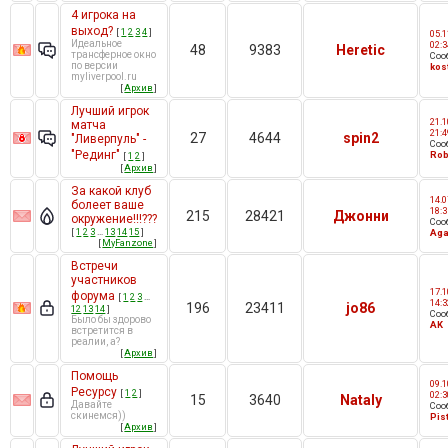
4 игрока на
выход?
[
1
2
3
4
]
05.1
Идеальное
02:3
48
9383
Heretic
трансферное окно
Соо
по версии
kos
myliverpool.ru
[
Архив
]
Лучший игрок
21.1
матча
21:4
27
4644
spin2
"Ливерпуль" -
Соо
"Рединг"
Rob
[
1
2
]
[
Архив
]
За какой клуб
14.0
болеет ваше
18:3
215
28421
Джонни
окружение!!!???
Соо
[
1
2
3
…
13
14
15
]
Aga
[
MyFanzone
]
Встречи
участников
17.1
форума
[
1
2
3
…
14:3
196
23411
jo86
12
13
14
]
Соо
Было бы здорово
AK
встретится в
реалии, а?
[
Архив
]
Помощь
09.1
Ресурсу
[
1
2
]
02:3
15
3640
Nataly
Давайте
Соо
скинемся))
Pis
[
Архив
]