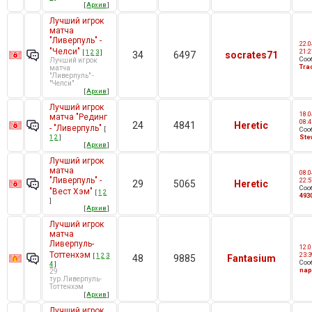
[
Архив
]
Лучший игрок
матча
"Ливерпуль" -
22.0
"Челси"
21:2
[
1
2
3
]
34
6497
socrates71
Соо
Лучший игрок
Tra
матча
"Ливерпуль" -
"Челси"
[
Архив
]
Лучший игрок
18.0
матча "Рединг
08:4
24
4841
Heretic
- "Ливерпуль"
[
Соо
1
2
]
Ste
[
Архив
]
Лучший игрок
матча
08.0
"Ливерпуль" -
22:5
29
5065
Heretic
Соо
"Вест Хэм"
[
1
2
493
]
[
Архив
]
Лучший игрок
матча
Ливерпуль-
12.0
Тоттенхэм
23:3
[
1
2
3
48
9885
Fantasium
Соо
4
]
nap
29
тур.Ливерпуль-
Тоттенхэм
[
Архив
]
Лучший игрок