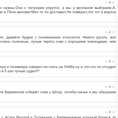
0
и нужны.Они с петухами упрутся, а мы у вилланов выйграем.А,
е и Пепе виноват.Мяч то он доставал.Не поверил,что тот в ворота
2
я, давайте будем с пониманием относится. Некого ругать, все
 очень полезные, лучше терять очки с хорошими командами, чем
0
ра и позавчера говорил не гнать на Уебба,ну и что,что он отсудил
 5 раз лучше судил!!!
0
ли Бирмингем отберёт очки у Шпор, хотябы ничья и мы обыграем
0
 с Астон Виллой,а Тоттенхем с Бирмингемом который бореся за