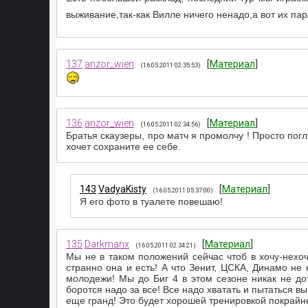
выживание,так-как Вилле ничего ненадо,а вот их пар
137
anzor_wien
[
Материал
]
(16.05.2011 02:35:53)
136
anzor_wien
[
Материал
]
(16.05.2011 02:34:56)
Братья скаузеры, про матч я промолчу ! Просто погл
хочет сохраните ее себе.
143
VadyaKisty
[
Материал
]
(16.05.2011 05:37:00)
Я его фото в туалете повешаю!
135
Darkmanx
[
Материал
]
(16.05.2011 02:34:21)
Мы не в таком положений сейчас чтоб в хочу-нехоч
странно она и есть! А что Зенит, ЦСКА, Динамо не
молодежи! Мы до Биг 4 в этом сезоне никак не дот
боротся надо за все! Все надо хватать и пытаться в
еще гранд! Это будет хорошей тренировкой покрайн