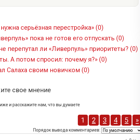
 нужна серьёзная перестройка»
(0)
иверпуль» пока не готов его отпускать
(0)
 не перепутал ли «Ливерпуль» приоритеты?
(0)
сты. А потом спросил: почему я?»
(0)
ал Салаха своим новичком
(0)
ите свое мнение
иже и расскажите нам, что вы думаете
1
2
3
4
5
»
Порядок вывода комментариев:
0