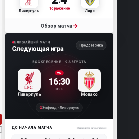
Поражение
Ливерпуль
Лидс
→
Обзор матча
БЛИЖАЙШИЙ МАТЧ
Предсезонка
Следующая игра
ВОСКРЕСЕНЬЕ · 9 АВГУСТА
VS
16:30
МСК
Ливерпуль
Монако
Энфилд · Ливерпуль
ДО НАЧАЛА МАТЧА
Обновляется автоматически