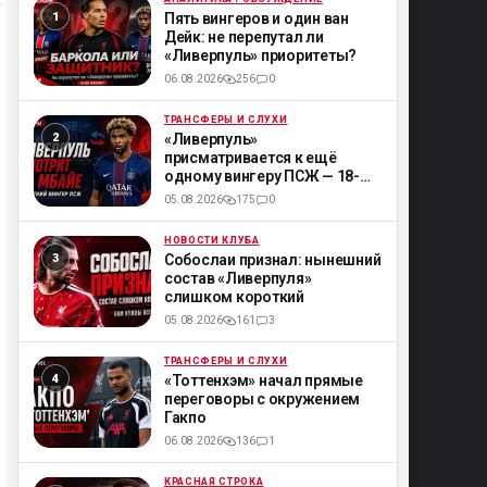
ML
Пять вингеров и один ван
Дейк: не перепутал ли
«Ливерпуль» приоритеты?
06.08.2026
256
0
ТРАНСФЕРЫ И СЛУХИ
ML
«Ливерпуль»
присматривается к ещё
одному вингеру ПСЖ — 18-
летнему Мбайе
05.08.2026
175
0
НОВОСТИ КЛУБА
ML
Собослаи признал: нынешний
состав «Ливерпуля»
слишком короткий
05.08.2026
161
3
ТРАНСФЕРЫ И СЛУХИ
ML
«Тоттенхэм» начал прямые
переговоры с окружением
Гакпо
06.08.2026
136
1
КРАСНАЯ СТРОКА