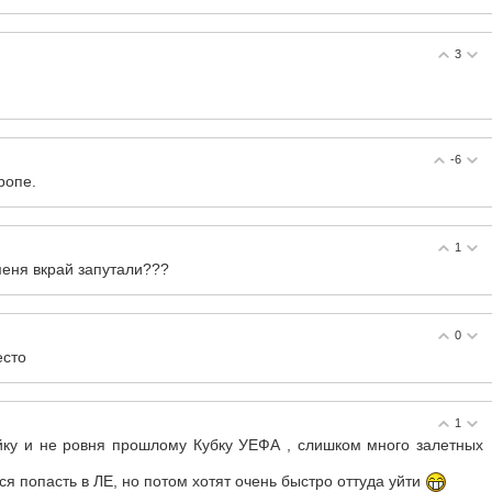
3
-6
ропе.
1
меня вкрай запутали???
0
есто
1
ойку и не ровня прошлому Кубку УЕФА , слишком много залетных
я попасть в ЛЕ, но потом хотят очень быстро оттуда уйти