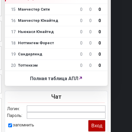
15
0
0
0
Манчестер Сити
16
0
0
0
Манчестер Юнайтед
17
0
0
0
Ньюкасл Юнайтед
18
0
0
0
Ноттингем Форест
19
0
0
0
Сандерленд
20
0
0
0
Тоттенхэм
Полная таблица АПЛ
↗
Чат
Логин:
Пароль:
запомнить