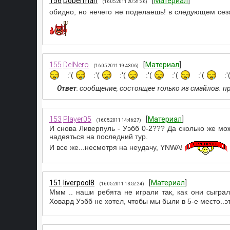
156
Doberman
[
Материал
]
(16.05.2011 20:31:26)
обидно, но нечего не поделаешь! в следующем сезо
155
DelNero
[
Материал
]
(16.05.2011 19:43:06)
:'(
:'(
:'(
:'(
:'(
:'(
:'
Ответ
: сообщение, состоящее только из смайлов. 
153
Player05
[
Материал
]
(16.05.2011 14:46:27)
И снова Ливерпуль - Уэбб 0-2??? Да сколько же можн
надеяться на последний тур.
И все же...несмотря на неудачу, YNWA!
151
liverpool8
[
Материал
]
(16.05.2011 13:52:24)
Ммм .. наши ребята не играли так, как они сыграл
Ховард Уэбб не хотел, чтобы мы были в 5-е место..