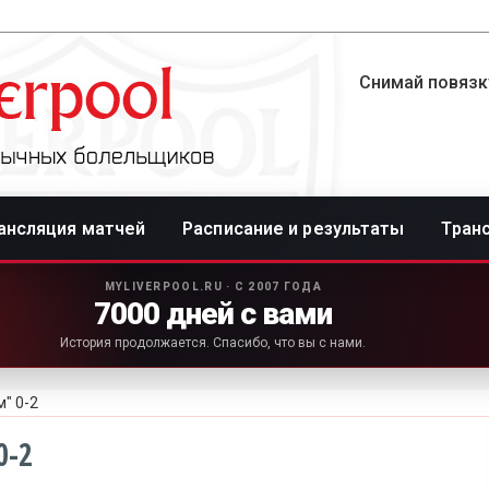
Снимай повязку
ансляция матчей
Расписание и результаты
Тран
MYLIVERPOOL.RU · С 2007 ГОДА
7000 дней с вами
История продолжается. Спасибо, что вы с нами.
м" 0-2
0-2