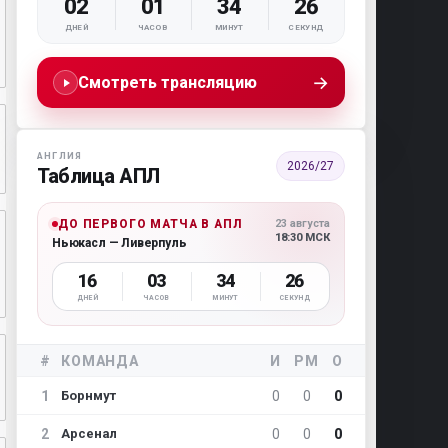
02
01
34
25
ДНЕЙ
ЧАСОВ
МИНУТ
СЕКУНД
→
Смотреть трансляцию
АНГЛИЯ
2026/27
Таблица АПЛ
ДО ПЕРВОГО МАТЧА В АПЛ
23 августа
18:30 МСК
Ньюкасл — Ливерпуль
16
03
34
25
ДНЕЙ
ЧАСОВ
МИНУТ
СЕКУНД
#
КОМАНДА
И
РМ
О
1
0
0
0
Борнмут
2
0
0
0
Арсенал