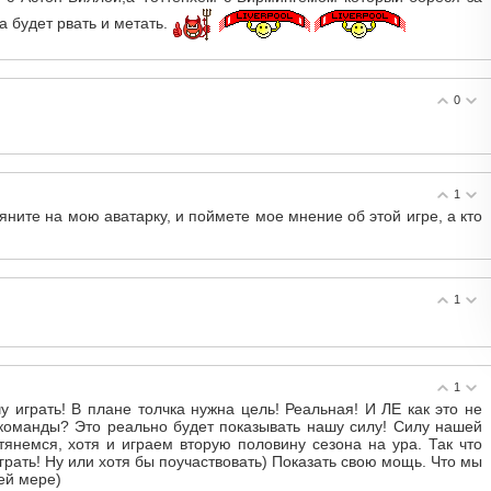
а будет рвать и метать.
0
1
яните на мою аватарку, и поймете мое мнение об этой игре, а кто
1
1
у играть! В плане толчка нужна цель! Реальная! И ЛЕ как это не
 команды? Это реально будет показывать нашу силу! Силу нашей
янемся, хотя и играем вторую половину сезона на ура. Так что
ыграть! Ну или хотя бы поучаствовать) Показать свою мощь. Что мы
ей мере)