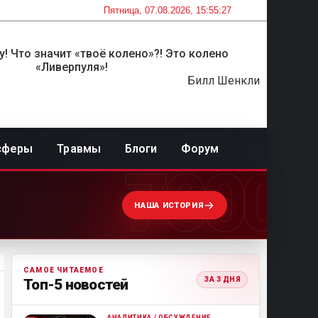
Пятница, 07.08.2026, 15:55:27
! Что значит «твоё колено»?! Это колено
«Ливерпуля»!
Билл Шенкли
сферы
Травмы
Блоги
Форум
7000
НАША ИСТОРИЯ
САМОЕ ЧИТАЕМОЕ
ЗА 3 ДНЯ
Топ-5 новостей
АНАЛИТИКА / ОБСУЖДЕНИЕ