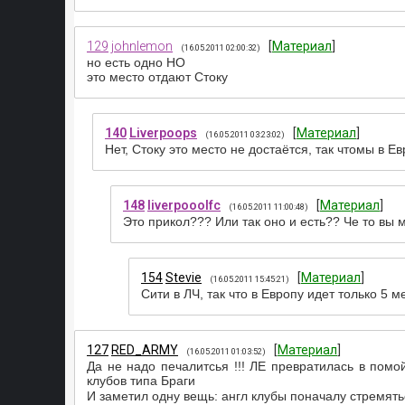
129
johnlemon
[
Материал
]
(16.05.2011 02:00:32)
но есть одно НО
это место отдают Стоку
140
Liverpoops
[
Материал
]
(16.05.2011 03:23:02)
Нет, Стоку это место не достаётся, так чтомы в Ев
148
liverpooolfc
[
Материал
]
(16.05.2011 11:00:48)
Это прикол??? Или так оно и есть?? Че то вы 
154
Stevie
[
Материал
]
(16.05.2011 15:45:21)
Сити в ЛЧ, так что в Европу идет только 5 м
127
RED_ARMY
[
Материал
]
(16.05.2011 01:03:52)
Да не надо печалитсья !!! ЛЕ превратилась в пом
клубов типа Браги
И заметил одну вещь: англ клубы поначалу стремятьс