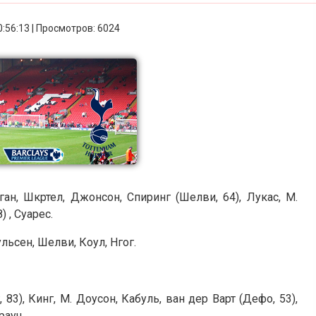
0:56:13 | Просмотров: 6024
ан, Шкртел, Джонсон, Спиринг (Шелви, 64), Лукас, М.
) , Суарес.
льсен, Шелви, Коул, Нгог.
 83), Кинг, М. Доусон, Кабуль, ван дер Варт (Дефо, 53),
рауч.