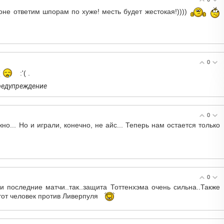
не ответим шпорам по хуже! месть будет жестокая!))))
0
(
:'( .
предупреждение
0
о... Но и играли, конечно, не айс... Теперь нам остается только
0
и последние матчи..так..защита Тоттенхэмa очень сильна..Также
этот человек против Ливерпуля