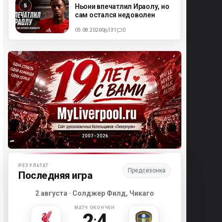
ML
Ньони впечатлил Ираолу, но
сам остался недоволен
05.08.2026
131
0
Матч-центр «Ливерпуля»
РЕЗУЛЬТАТ
Предсезонка
Последняя игра
2 августа · Солджер Филд, Чикаго
МАТЧ ОКОНЧЕН
2
4
: