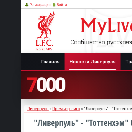
Регистрация
Войти
Главная
Новости Ливерпуля
Тр
7
0
0
0
Ливерпуль
»
Премьер-лига
» "Ливерпуль" - "Тоттенхэ
"Ливерпуль" - "Тоттенхэм" 