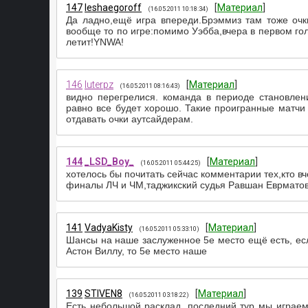
147
leshaegoroff
[
Материал
]
(16.05.2011 10:18:34)
Да ладно,ещё игра впереди.Брэммиз там тоже очк
вообще то по игре:помимо Уэбба,вчера в первом гол
летит!YNWA!
146
luterpz
[
Материал
]
(16.05.2011 08:16:43)
видно перегрелися. команда в периоде становлени
равно все будет хорошо. Такие проигранные матчи
отдавать очки аутсайдерам.
144
_LSD_Boy_
[
Материал
]
(16.05.2011 05:44:25)
хотелось бы почитать сейчас комментарии тех,кто вче
финалы ЛЧ и ЧМ,таджикский судья Равшан Еврматов в
141
VadyaKisty
[
Материал
]
(16.05.2011 05:33:10)
Шансы на наше заслуженное 5е место ещё есть, ес
Астон Виллу, то 5е место наше
139
STIVEN8
[
Материал
]
(16.05.2011 03:18:22)
Есть небольшой расклад, последний тур мы играем