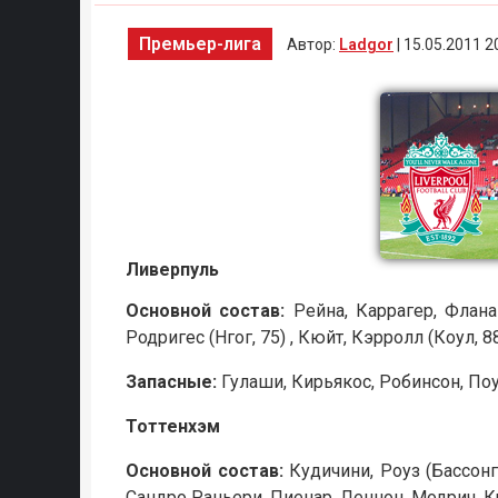
Премьер-лига
Автор:
Ladgor
| 15.05.2011 2
Ливерпуль
Основной состав:
Рейна, Каррагер, Фланаг
Родригес (Нгог, 75) , Кюйт, Кэрролл (Коул, 88
Запасные:
Гулаши, Кирьякос, Робинсон, Поу
Тоттенхэм
Основной состав:
Кудичини, Роуз (Бассонг,
Сандро Раньери, Пиенар, Леннон, Модрич, К