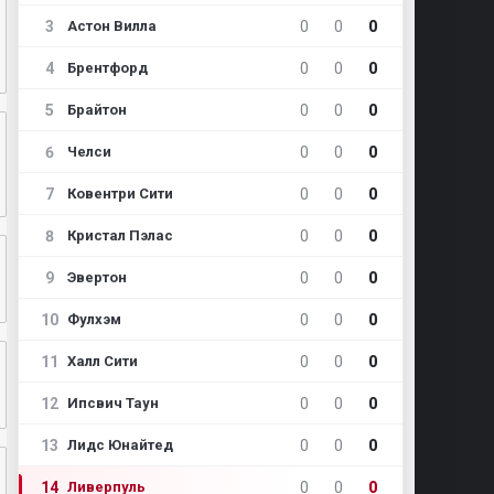
3
0
0
0
Астон Вилла
4
0
0
0
Брентфорд
5
0
0
0
Брайтон
6
0
0
0
Челси
7
0
0
0
Ковентри Сити
8
0
0
0
Кристал Пэлас
9
0
0
0
Эвертон
10
0
0
0
Фулхэм
11
0
0
0
Халл Сити
12
0
0
0
Ипсвич Таун
13
0
0
0
Лидс Юнайтед
14
0
0
0
Ливерпуль