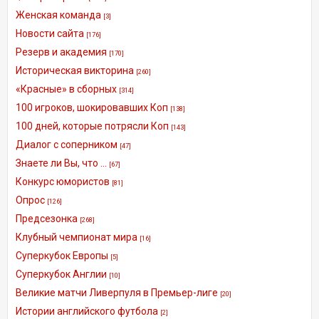
Женская команда
[3]
Новости сайта
[176]
Резерв и академия
[170]
Историческая викторина
[260]
«Красные» в сборных
[314]
100 игроков, шокировавших Коп
[138]
100 дней, которые потрясли Коп
[143]
Диалог с соперником
[47]
Знаете ли Вы, что ...
[67]
Конкурс юмористов
[81]
Опрос
[126]
Предсезонка
[268]
Клубный чемпионат мира
[16]
Суперкубок Европы
[5]
Суперкубок Англии
[10]
Великие матчи Ливерпуля в Премьер-лиге
[20]
Истории английского футбола
[2]