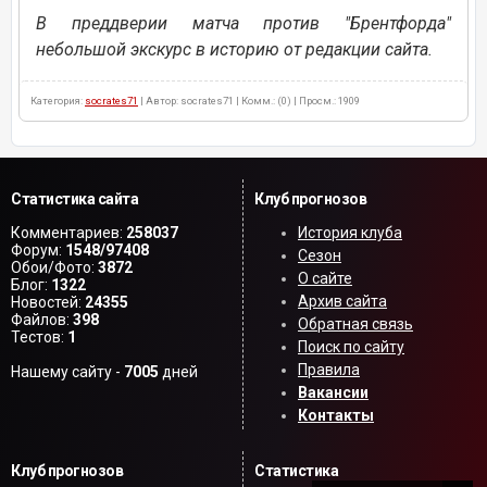
В преддверии матча против "Брентфорда"
небольшой экскурс в историю от редакции сайта.
Категория:
socrates71
| Автор: socrates71 | Комм.: (0) | Просм.: 1909
Статистика сайта
Клуб прогнозов
Комментариев:
258037
История клуба
Форум:
1548/97408
Сезон
Обои/Фото:
3872
О сайте
Блог:
1322
Архив сайта
Новостей:
24355
Файлов:
398
Обратная связь
Тестов:
1
Поиск по сайту
Правила
Нашему сайту -
7005
дней
Вакансии
Контакты
Клуб прогнозов
Статистика