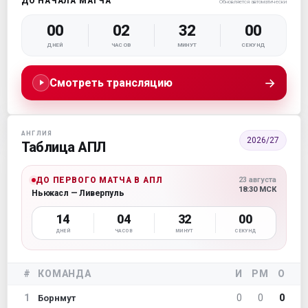
ДО НАЧАЛА МАТЧА
Обновляется автоматически
00
02
32
00
ДНЕЙ
ЧАСОВ
МИНУТ
СЕКУНД
→
Смотреть трансляцию
АНГЛИЯ
2026/27
Таблица АПЛ
ДО ПЕРВОГО МАТЧА В АПЛ
23 августа
18:30 МСК
Ньюкасл — Ливерпуль
14
04
32
00
ДНЕЙ
ЧАСОВ
МИНУТ
СЕКУНД
#
КОМАНДА
И
РМ
О
1
0
0
0
Борнмут