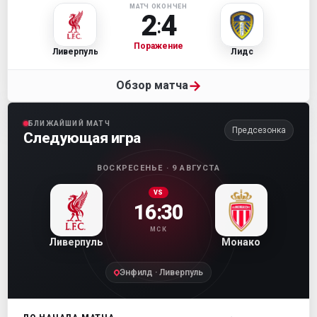
МАТЧ ОКОНЧЕН
2
4
:
Поражение
Ливерпуль
Лидс
→
Обзор матча
БЛИЖАЙШИЙ МАТЧ
Предсезонка
Следующая игра
ВОСКРЕСЕНЬЕ · 9 АВГУСТА
VS
16:30
МСК
Ливерпуль
Монако
Энфилд · Ливерпуль