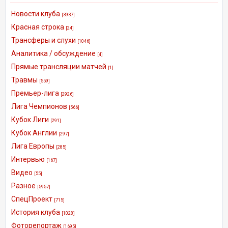
Новости клуба
[3937]
Красная строка
[24]
Трансферы и слухи
[1046]
Аналитика / обсуждение
[4]
Прямые трансляции матчей
[1]
Травмы
[559]
Премьер-лига
[2926]
Лига Чемпионов
[566]
Кубок Лиги
[291]
Кубок Англии
[297]
Лига Европы
[285]
Интервью
[167]
Видео
[55]
Разное
[5957]
СпецПроект
[715]
История клуба
[1028]
Фоторепортаж
[1695]