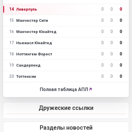
14
0
0
0
Ливерпуль
15
0
0
0
Манчестер Сити
16
0
0
0
Манчестер Юнайтед
17
0
0
0
Ньюкасл Юнайтед
18
0
0
0
Ноттингем Форест
19
0
0
0
Сандерленд
20
0
0
0
Тоттенхэм
Полная таблица АПЛ
↗
Дружеские ссылки
Разделы новостей