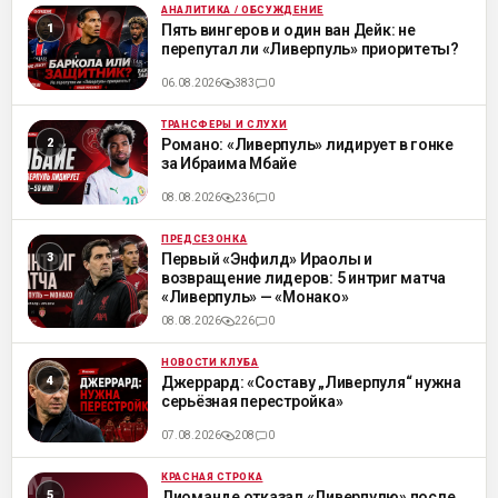
АНАЛИТИКА / ОБСУЖДЕНИЕ
ML
Пять вингеров и один ван Дейк: не
перепутал ли «Ливерпуль» приоритеты?
06.08.2026
383
0
ТРАНСФЕРЫ И СЛУХИ
ML
Романо: «Ливерпуль» лидирует в гонке
за Ибраима Мбайе
08.08.2026
236
0
ПРЕДСЕЗОНКА
ML
Первый «Энфилд» Ираолы и
возвращение лидеров: 5 интриг матча
«Ливерпуль» — «Монако»
08.08.2026
226
0
НОВОСТИ КЛУБА
ML
Джеррард: «Составу „Ливерпуля“ нужна
серьёзная перестройка»
07.08.2026
208
0
КРАСНАЯ СТРОКА
ML
Диоманде отказал «Ливерпулю» после