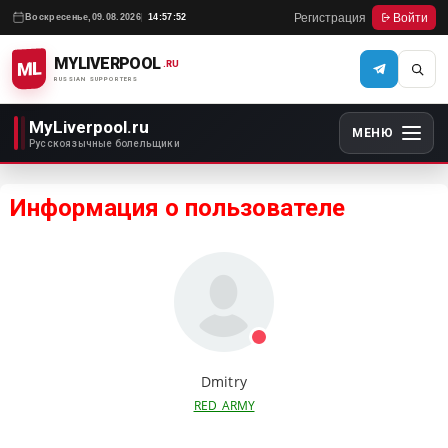
Регистрация
Войти
Воскресенье,
09.08.2026
14:57:52
MYLIVERPOOL
ML
.RU
RUSSIAN SUPPORTERS
MyLiverpool.ru
МЕНЮ
Русскоязычные болельщики
Информация о пользователе
Dmitry
RED_ARMY