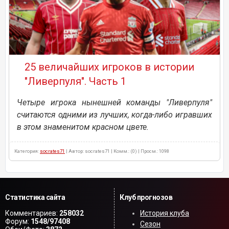
25 величайших игроков в истории
"Ливерпуля". Часть 1
Четыре игрока нынешней команды "Ливерпуля"
считаются одними из лучших, когда-либо игравших
в этом знаменитом красном цвете.
Категория:
socrates71
| Автор: socrates71 | Комм.: (0) | Просм.: 1098
Статистика сайта
Клуб прогнозов
Комментариев:
258032
История клуба
Форум:
1548/97408
Сезон