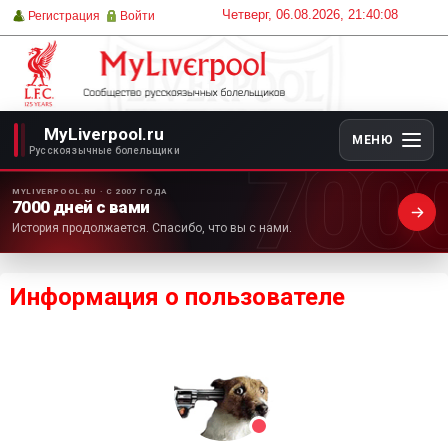
Четверг, 06.08.2026, 21:40:08
Регистрация
Войти
MyLiverpool.ru
МЕНЮ
700
Русскоязычные болельщики
MYLIVERPOOL.RU · С 2007 ГОДА
7000 дней с вами
История продолжается. Спасибо, что вы с нами.
Информация о пользователе