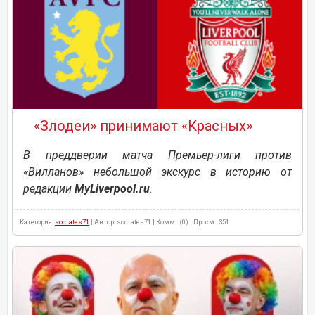
«Злодеи» принимают «Красных»
В преддверии матча Премьер-лиги против
«Вилланов» небольшой экскурс в историю от
редакции
MyLiverpool.ru
.
Категория:
socrates71
| Автор: socrates71 | Комм.: (0) | Просм.: 351