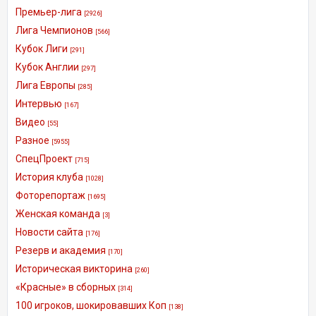
Премьер-лига
[2926]
Лига Чемпионов
[566]
Кубок Лиги
[291]
Кубок Англии
[297]
Лига Европы
[285]
Интервью
[167]
Видео
[55]
Разное
[5955]
СпецПроект
[715]
История клуба
[1028]
Фоторепортаж
[1695]
Женская команда
[3]
Новости сайта
[176]
Резерв и академия
[170]
Историческая викторина
[260]
«Красные» в сборных
[314]
100 игроков, шокировавших Коп
[138]