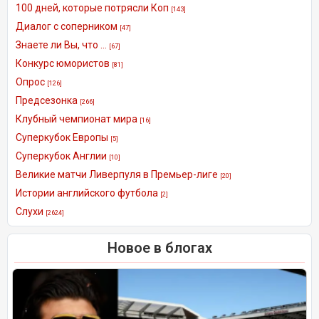
100 дней, которые потрясли Коп
[143]
Диалог с соперником
[47]
Знаете ли Вы, что ...
[67]
Конкурс юмористов
[81]
Опрос
[126]
Предсезонка
[266]
Клубный чемпионат мира
[16]
Суперкубок Европы
[5]
Суперкубок Англии
[10]
Великие матчи Ливерпуля в Премьер-лиге
[20]
Истории английского футбола
[2]
Слухи
[2624]
Новое в блогах