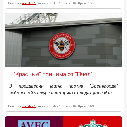
Категория:
socrates71
| Автор: socrates71 | Комм.: (0) | Просм.: 174
"Красные" принимают "Пчел"
В преддверии матча против "Брентфорда"
небольшой экскурс в историю от редакции сайта.
Категория:
socrates71
| Автор: socrates71 | Комм.: (0) | Просм.: 1899