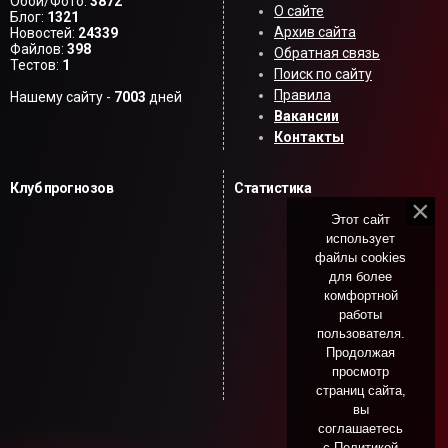
Обои/Фото:
3872
О сайте
Блог:
1321
Архив сайта
Новостей:
24339
Файлов:
398
Обратная связь
Тестов:
1
Поиск по сайту
Правила
Нашему сайту -
7003
дней
Вакансии
Контакты
Клуб прогнозов
Статистика
Этот сайт
использует
файлы cookies
для более
комфортной
работы
пользователя.
Продолжая
просмотр
страниц сайта,
вы
соглашаетесь
с
Политикой