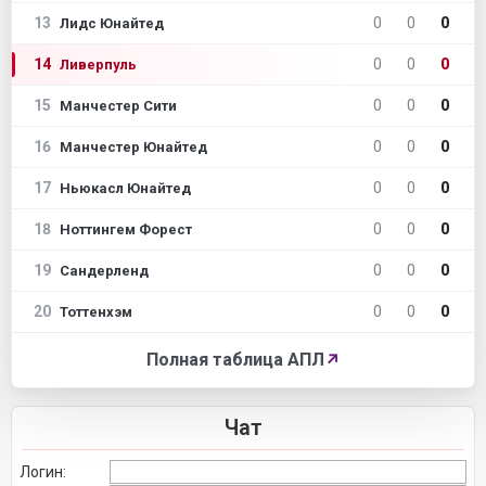
13
0
0
0
Лидс Юнайтед
14
0
0
0
Ливерпуль
15
0
0
0
Манчестер Сити
16
0
0
0
Манчестер Юнайтед
17
0
0
0
Ньюкасл Юнайтед
18
0
0
0
Ноттингем Форест
19
0
0
0
Сандерленд
20
0
0
0
Тоттенхэм
Полная таблица АПЛ
↗
Чат
Логин: