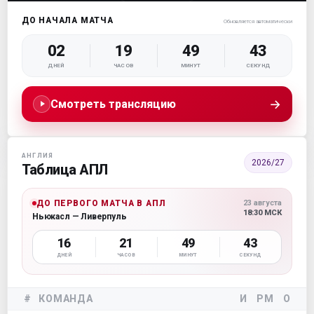
ДО НАЧАЛА МАТЧА
Обновляется автоматически
02
19
49
42
ДНЕЙ
ЧАСОВ
МИНУТ
СЕКУНД
→
Смотреть трансляцию
АНГЛИЯ
2026/27
Таблица АПЛ
ДО ПЕРВОГО МАТЧА В АПЛ
23 августа
18:30 МСК
Ньюкасл — Ливерпуль
16
21
49
42
ДНЕЙ
ЧАСОВ
МИНУТ
СЕКУНД
#
КОМАНДА
И
РМ
О