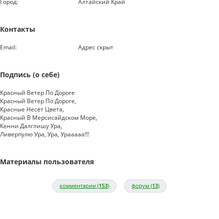
Город:
Алтайский Край
Контакты
Email:
Адрес скрыт
Подпись (о себе)
Красный Ветер По Дороге
Красный Ветер По Дороге,
Красные Несёт Цвета,
Красный В Мерсисайдском Море,
Кенни Далглишу Ура,
Ливерпулю Ура, Ура, Урааааа!!!
Материалы пользователя
комментарии (
153
)
форум (
13
)