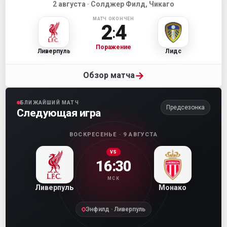
2 августа · Солджер Филд, Чикаго
МАТЧ ОКОНЧЕН
2
4
:
Поражение
Ливерпуль
Лидс
→
Обзор матча
БЛИЖАЙШИЙ МАТЧ
Предсезонка
Следующая игра
ВОСКРЕСЕНЬЕ · 9 АВГУСТА
VS
16:30
МСК
Ливерпуль
Монако
Энфилд · Ливерпуль