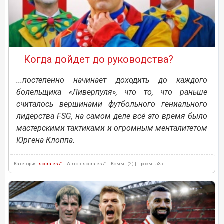
Когда дойдет до руководства?
...постепенно начинает доходить до каждого
болельщика «Ливерпуля», что то, что раньше
считалось вершинами футбольного гениального
лидерства FSG, на самом деле всё это время было
мастерскими тактиками и огромным менталитетом
Юргена Клоппа.
Категория:
socrates71
| Автор: socrates71 | Комм.: (2) | Просм.: 535