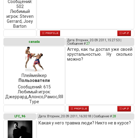
Сообщений:
502
Любимый
игрок:
Steven
Gerrard, Joey
Barton
Дата: Вторник, 20.09.2011, 15:27:53 |
canada
Сообщение #
27
Аггер, как ты достал уже своей
хрустальностью. Ну сколько
можно?
Плеймейкер
Пользователи
Сообщений:
615
Любимый игрок:
Джеррард,Алонсо,Рамос,ЯЯ
Туре
LFC_96
Дата: Вторник, 20.09.2011, 16:30:18 | Сообщение #
28
Какая у него травма люди? Никто не в курсе?