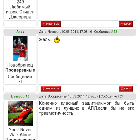
249
Любимый
игрок:
Стивен
Джеррард
Andy
Дата: Четверг, 10.03.2011, 17:08:16 | Сообщение #
23
жаль...
Новобранец
Проверенные
Сообщений:
71
Liverpool10
Дата: Воскресенье, 13.03.2011, 12:56:57 | Сообщение #
24
Конечно класный защитник,мог бы быть
одним из лучших в АПЛ,если бы не его
травмотичность.
You'll Never
Walk Alone
Проверенные