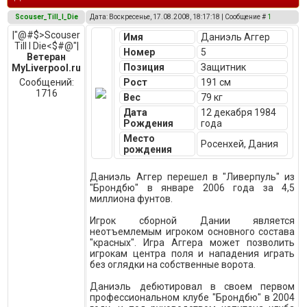
Scouser_Till_I_Die
Дата: Воскресенье, 17.08.2008, 18:17:18 | Сообщение #
1
|"@#$>Scouser
Имя
Даниэль Аггер
Till I Die<$#@"|
Номер
5
Ветеран
Позиция
Защитник
MyLiverpool.ru
Сообщений:
Рост
191 см
1716
Вес
79 кг
Дата
12 декабря 1984
Рождения
года
Место
Росенхей, Дания
рождения
Даниэль Аггер перешел в "Ливерпуль" из
"Брондбю" в январе 2006 года за 4,5
миллиона фунтов.
Игрок сборной Дании является
неотъемлемым игроком основного состава
"красных". Игра Аггера может позволить
игрокам центра поля и нападения играть
без оглядки на собственные ворота.
Даниэль дебютировал в своем первом
профессиональном клубе "Брондбю" в 2004