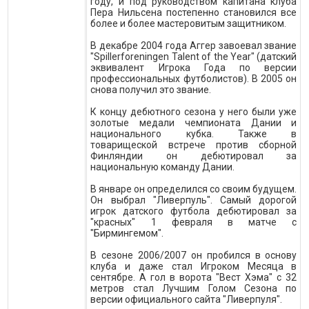
году, и под руководством капитана клуба
Пера Нильсена постепенно становился все
более и более мастеровитым защитником.
В декабре 2004 года Аггер завоевал звание
"Spillerforeningen Talent of the Year" (датский
эквивалент Игрока Года по версии
профессиональных футболистов). В 2005 он
снова получил это звание.
К концу дебютного сезона у него были уже
золотые медали чемпионата Дании и
национального кубка. Также в
товарищеской встрече против сборной
Финляндии он дебютировал за
национальную команду Дании.
В январе он определился со своим будущем.
Он выбрал "Ливерпуль". Самый дорогой
игрок датского футбола дебютировал за
"красных" 1 февраля в матче с
"Бирмингемом".
В сезоне 2006/2007 он пробился в основу
клуба и даже стал Игроком Месяца в
сентябре. А гол в ворота "Вест Хэма" с 32
метров стал Лучшим Голом Сезона по
версии официального сайта "Ливерпуля".