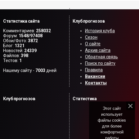
,
Статистика сайта
Клуб прогнозов
Комментариев:
258032
История клуба
Форум:
1548/97408
Сезон
Обои/Фото:
3872
О сайте
Блог:
1321
Архив сайта
Новостей:
24339
Файлов:
398
Обратная связь
Тестов:
1
Поиск по сайту
Правила
Нашему сайту -
7003
дней
Вакансии
Контакты
Клуб прогнозов
Статистика
Этот сайт
использует
файлы cookies
для более
комфортной
работы