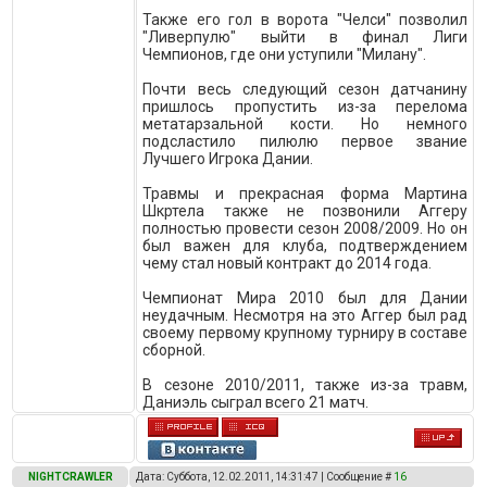
Также его гол в ворота "Челси" позволил
"Ливерпулю" выйти в финал Лиги
Чемпионов, где они уступили "Милану".
Почти весь следующий сезон датчанину
пришлось пропустить из-за перелома
метатарзальной кости. Но немного
подсластило пилюлю первое звание
Лучшего Игрока Дании.
Травмы и прекрасная форма Мартина
Шкртела также не позвонили Аггеру
полностью провести сезон 2008/2009. Но он
был важен для клуба, подтверждением
чему стал новый контракт до 2014 года.
Чемпионат Мира 2010 был для Дании
неудачным. Несмотря на это Аггер был рад
своему первому крупному турниру в составе
сборной.
В сезоне 2010/2011, также из-за травм,
Даниэль сыграл всего 21 матч.
NIGHTCRAWLER
Дата: Суббота, 12.02.2011, 14:31:47 | Сообщение #
16