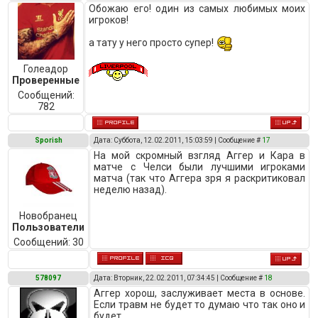
Обожаю его! один из самых любимых моих
игроков!
а тату у него просто супер!
Голеадор
Проверенные
Сообщений:
782
Sporish
Дата: Суббота, 12.02.2011, 15:03:59 | Сообщение #
17
На мой скромный взгляд Аггер и Кара в
матче с Челси были лучшими игроками
матча (так что Аггера зря я раскритиковал
неделю назад).
Новобранец
Пользователи
Сообщений:
30
578097
Дата: Вторник, 22.02.2011, 07:34:45 | Сообщение #
18
Аггер хорош, заслуживает места в основе.
Если травм не будет то думаю что так оно и
будет