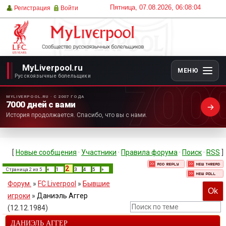
Пятница, 07.08.2026, 06:08:04
Регистрация
Войти
MyLiverpool.ru
МЕНЮ
700
Русскоязычные болельщики
MYLIVERPOOL.RU · С 2007 ГОДА
7000 дней с вами
История продолжается. Спасибо, что вы с нами.
[
Новые сообщения
·
Участники
·
Правила форума
·
Поиск
·
RSS
]
2
Страница
2
из
5
«
1
3
4
5
»
Форум.
»
FC Liverpool
»
Бывшие
игроки
»
Даниэль Аггер
(12.12.1984)
ДАНИЭЛЬ АГГЕР