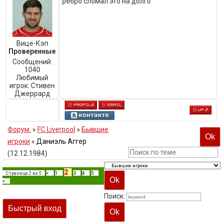
ребро сломал это на долго
Вице-Кэп
Проверенные
Сообщений:
1040
Любимый
игрок:
Стивен
Джеррард
Форум.
»
FC Liverpool
»
Бывшие
игроки
»
Даниэль Аггер
(12.12.1984)
2
Страница
2
из
5
«
1
3
4
5
»
Поиск: