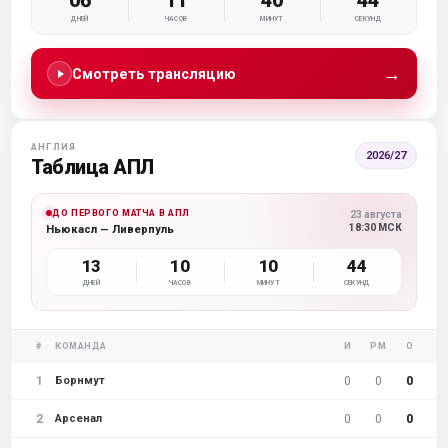
06
11
40
43
ДНЕЙ
ЧАСОВ
МИНУТ
СЕКУНД
→
Смотреть трансляцию
АНГЛИЯ
2026/27
Таблица АПЛ
ДО ПЕРВОГО МАТЧА В АПЛ
23 августа
18:30 МСК
Ньюкасл — Ливерпуль
13
10
10
43
ДНЕЙ
ЧАСОВ
МИНУТ
СЕКУНД
#
КОМАНДА
И
РМ
О
1
0
0
0
Борнмут
2
0
0
0
Арсенал