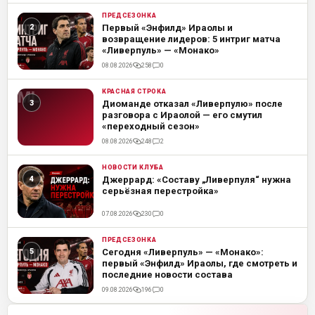
ПРЕДСЕЗОНКА
ML
Первый «Энфилд» Ираолы и
возвращение лидеров: 5 интриг матча
«Ливерпуль» — «Монако»
08.08.2026
258
0
КРАСНАЯ СТРОКА
ML
Диоманде отказал «Ливерпулю» после
разговора с Ираолой — его смутил
«переходный сезон»
08.08.2026
248
2
НОВОСТИ КЛУБА
ML
Джеррард: «Составу „Ливерпуля“ нужна
серьёзная перестройка»
07.08.2026
230
0
ПРЕДСЕЗОНКА
ML
Сегодня «Ливерпуль» — «Монако»:
первый «Энфилд» Ираолы, где смотреть и
последние новости состава
09.08.2026
196
0