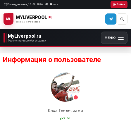
Понедельник,
10.08.2026
08:19
Войти
МСК
MYLIVERPOOL
.RU
ML
RUSSIAN SUPPORTERS
MyLiverpool.ru
МЕНЮ
Русскоязычные болельщики
Информация о пользователе
Каха Гвелесиани
gvelion