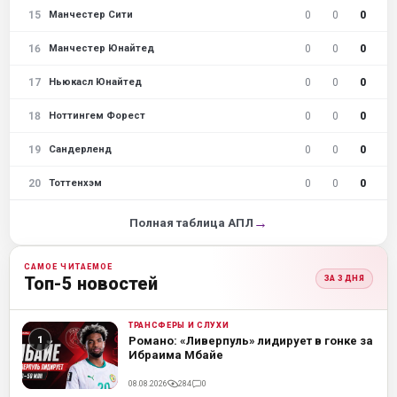
15
0
0
0
Манчестер Сити
16
0
0
0
Манчестер Юнайтед
17
0
0
0
Ньюкасл Юнайтед
18
0
0
0
Ноттингем Форест
19
0
0
0
Сандерленд
20
0
0
0
Тоттенхэм
→
Полная таблица АПЛ
САМОЕ ЧИТАЕМОЕ
Топ-5 новостей
ЗА 3 ДНЯ
ТРАНСФЕРЫ И СЛУХИ
ML
Романо: «Ливерпуль» лидирует в гонке за
Ибраима Мбайе
08.08.2026
284
0