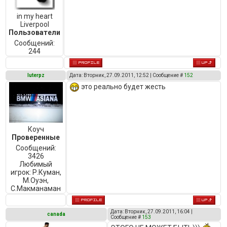
in my heart
Liverpool
Пользователи
Сообщений:
244
luterpz
Дата: Вторник, 27.09.2011, 12:52 | Сообщение #
152
это реально будет жесть
Коуч
Проверенные
Сообщений:
3426
Любимый
игрок:
Р.Куман,
М.Оуэн,
C.Макманаман
Дата: Вторник, 27.09.2011, 16:04 |
canada
Сообщение #
153