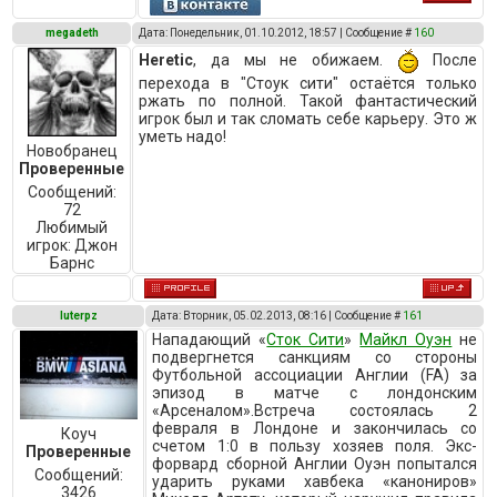
megadeth
Дата: Понедельник, 01.10.2012, 18:57 | Сообщение #
160
Heretic
, да мы не обижаем.
После
перехода в "Стоук сити" остаётся только
ржать по полной. Такой фантастический
игрок был и так сломать себе карьеру. Это ж
уметь надо!
Новобранец
Проверенные
Сообщений:
72
Любимый
игрок:
Джон
Барнс
luterpz
Дата: Вторник, 05.02.2013, 08:16 | Сообщение #
161
Нападающий «
Сток Сити
»
Майкл Оуэн
не
подвергнется санкциям со стороны
Футбольной ассоциации Англии (FA) за
эпизод в матче с лондонским
«Арсеналом».Встреча состоялась 2
февраля в Лондоне и закончилась со
Коуч
счетом 1:0 в пользу хозяев поля. Экс-
Проверенные
форвард сборной Англии Оуэн попытался
Сообщений:
ударить руками хавбека «канониров»
3426