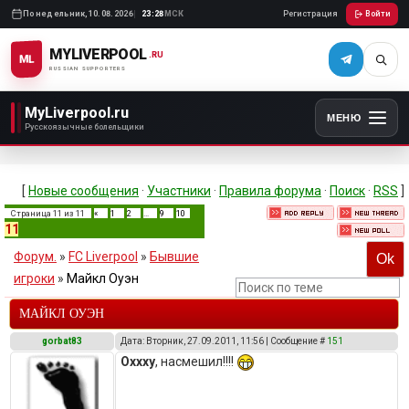
Понедельник,
10.08.2026
23:28
МСК
Регистрация
Войти
MYLIVERPOOL
.RU
ML
RUSSIAN SUPPORTERS
MyLiverpool.ru
МЕНЮ
Русскоязычные болельщики
[
Новые сообщения
·
Участники
·
Правила форума
·
Поиск
·
RSS
]
Страница
11
из
11
«
1
2
…
9
10
11
Форум.
»
FC Liverpool
»
Бывшие
игроки
»
Майкл Оуэн
МАЙКЛ ОУЭН
gorbat83
Дата: Вторник, 27.09.2011, 11:56 | Сообщение #
151
Oxxxy
, насмешил!!!!