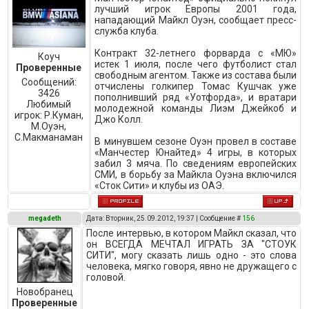
лучший игрок Европы 2001 года,
нападающий Майкл Оуэн, сообщает пресс-
служба клуба.
Контракт 32-летнего форварда с «МЮ»
Коуч
истек 1 июля, после чего футболист стал
Проверенные
свободным агентом. Также из состава были
Сообщений:
отчислены голкипер Томас Кушчак уже
3426
пополнивший ряд «Уотфорда», и вратари
Любимый
молодежной команды Лиэм Джейкоб и
игрок:
Р.Куман,
Джо Колл.
М.Оуэн,
C.Макманаман
В минувшем сезоне Оуэн провел в составе
«Манчестер Юнайтед» 4 игры, в которых
забил 3 мяча. По сведениям европейских
СМИ, в борьбу за Майкла Оуэна включился
«Сток Сити» и клубы из ОАЭ.
megadeth
Дата: Вторник, 25.09.2012, 19:37 | Сообщение #
156
После интервью, в котором Майкл сказал, что
он ВСЕГДА МЕЧТАЛ ИГРАТЬ ЗА "СТОУК
СИТИ", могу сказать лишь одно - это слова
человека, мягко говоря, явно не дружащего с
головой.
Новобранец
Проверенные