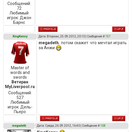
Сообщений:
72
Любимый
игрок:
Джон
Барнс
KingKenny
Дата: Вторник, 25.09.2012, 20:10 | Сообщение #
157
megadeth
, потом скажет что мечтал играть
за Анжи
Master of
words and
swords
Ветеран
MyLiverpool.ru
Сообщений:
527
Любимый
игрок:
Дель-
Пьеро
megadeth
Дата: Среда, 26.09.2012, 16:40 | Сообщение #
158