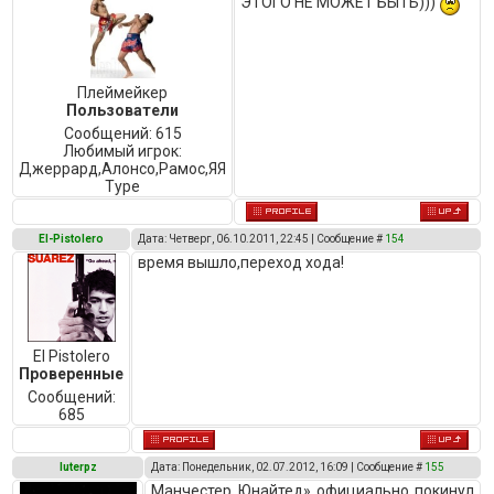
ЭТОГО НЕ МОЖЕТ БЫТЬ)))
Плеймейкер
Пользователи
Сообщений:
615
Любимый игрок:
Джеррард,Алонсо,Рамос,ЯЯ
Туре
El-Pistolero
Дата: Четверг, 06.10.2011, 22:45 | Сообщение #
154
время вышло,переход хода!
El Pistolero
Проверенные
Сообщений:
685
luterpz
Дата: Понедельник, 02.07.2012, 16:09 | Сообщение #
155
Манчестер Юнайтед» официально покинул