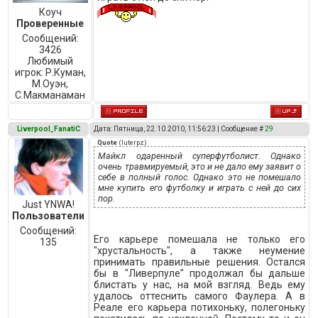
Коуч
Проверенные
Сообщений:
3426
Любимый
игрок:
Р.Куман,
М.Оуэн,
C.Макманаман
Liverpool_FanatiC
Дата: Пятница, 22.10.2010, 11:56:23 | Сообщение #
29
Quote
(
luterpz
)
Майкл одаренный суперфутболист. Однако
очень травмируемый, это и не дало ему заявит о
себе в полный голос. Однако это не помешало
мне купить его футболку и играть с ней до сих
пор.
Just YNWA!
Пользователи
Сообщений:
Его карьере помешала не только его
135
"хрустальность", а также неумение
принимать правильные решения. Остался
бы в "Ливерпуле" продолжал бы дальше
блистать у нас, на мой взгляд. Ведь ему
удалось оттеснить самого Фаулера. А в
Реале его карьера потихоньку, полегоньку