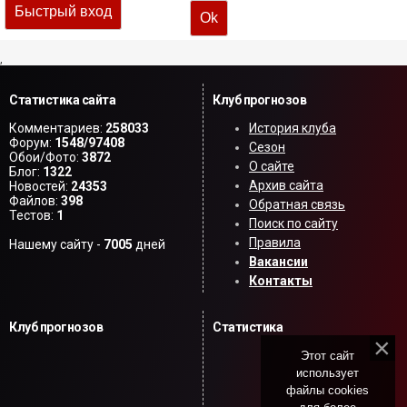
,
Статистика сайта
Клуб прогнозов
Комментариев:
258033
История клуба
Форум:
1548/97408
Сезон
Обои/Фото:
3872
О сайте
Блог:
1322
Архив сайта
Новостей:
24353
Файлов:
398
Обратная связь
Тестов:
1
Поиск по сайту
Правила
Нашему сайту -
7005
дней
Вакансии
Контакты
Клуб прогнозов
Статистика
Этот сайт
использует
файлы cookies