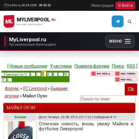
Регистрация
Войти
Суббота,
08.08.2026
20:43:31
MYLIVERPOOL
ML
.RU
RUSSIAN SUPPORTERS
MyLiverpool.ru
МЕНЮ
Русскоязычные болельщики
[
Новые сообщения
·
Участники
·
Правила форума
·
Поиск
·
RSS
]
2
Страница
2
из
11
«
1
3
4
…
10
11
»
Форум.
»
FC Liverpool
»
Бывшие
игроки
»
Майкл Оуэн
МАЙКЛ ОУЭН
Scouse
Дата: Четверг, 26.08.2010, 20:11:22 | Сообщение #
16
Отличная новость, вновь увижу Майкла в
футболке Ливерпуля!