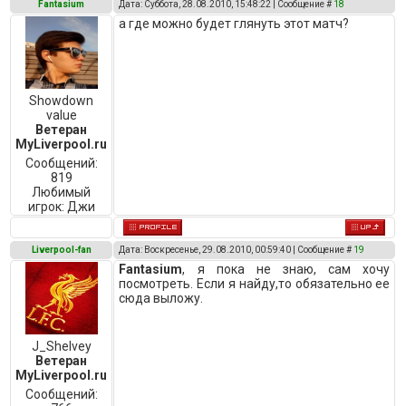
Fantasium
Дата: Суббота, 28.08.2010, 15:48:22 | Сообщение #
18
а где можно будет глянуть этот матч?
Showdown
value
Ветеран
MyLiverpool.ru
Сообщений:
819
Любимый
игрок:
Джи
Liverpool-fan
Дата: Воскресенье, 29.08.2010, 00:59:40 | Сообщение #
19
Fantasium
, я пока не знаю, сам хочу
посмотреть. Если я найду,то обязательно ее
сюда выложу.
J_Shelvey
Ветеран
MyLiverpool.ru
Сообщений: