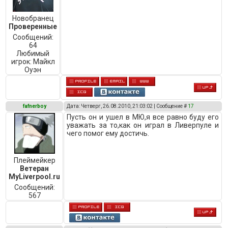
Новобранец
Проверенные
Сообщений:
64
Любимый
игрок:
Майкл
Оуэн
fafnerboy
Дата: Четверг, 26.08.2010, 21:03:02 | Сообщение #
17
Пусть он и ушел в МЮ,я все равно буду его
уважать за то,как он играл в Ливерпуле и
чего помог ему достичь.
Плеймейкер
Ветеран
MyLiverpool.ru
Сообщений:
567