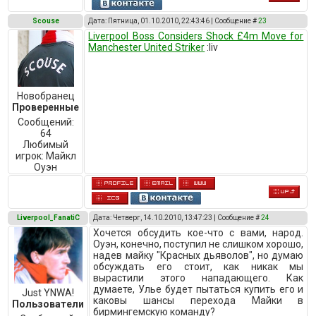
Scouse
Дата: Пятница, 01.10.2010, 22:43:46 | Сообщение #
23
Liverpool Boss Considers Shock £4m Move for
Manchester United Striker
:liv
Новобранец
Проверенные
Сообщений:
64
Любимый
игрок:
Майкл
Оуэн
Liverpool_FanatiC
Дата: Четверг, 14.10.2010, 13:47:23 | Сообщение #
24
Хочется обсудить кое-что с вами, народ.
Оуэн, конечно, поступил не слишком хорошо,
надев майку "Красных дьяволов", но думаю
обсуждать его стоит, как никак мы
вырастили этого нападающего. Как
думаете, Улье будет пытаться купить его и
Just YNWA!
каковы шансы перехода Майки в
Пользователи
бирмингемскую команду?