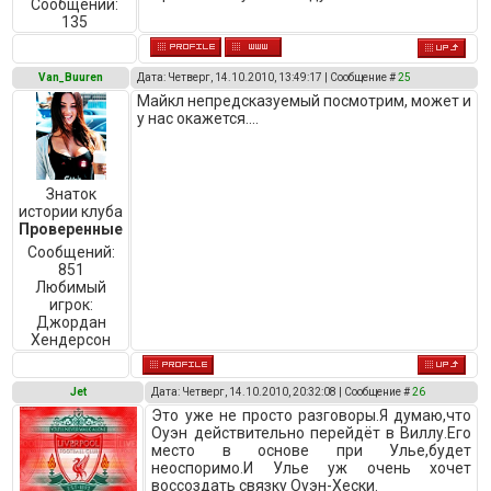
Сообщений:
135
Van_Buuren
Дата: Четверг, 14.10.2010, 13:49:17 | Сообщение #
25
Майкл непредсказуемый посмотрим, может и
у нас окажется....
Знаток
истории клуба
Проверенные
Сообщений:
851
Любимый
игрок:
Джордан
Хендерсон
Jet
Дата: Четверг, 14.10.2010, 20:32:08 | Сообщение #
26
Это уже не просто разговоры.Я думаю,что
Оуэн действительно перейдёт в Виллу.Его
место в основе при Улье,будет
неоспоримо.И Улье уж очень хочет
воссоздать связку Оуэн-Хески.