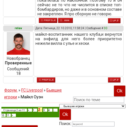
покатилась по наклонной. Поэтому то и он
сейчас не то что не числится в списке топ-
бомбардиров, но даже и в основном составе
не закреплен. Я про сборную не говорю.
relav
Дата: Пятница, 22.10.2010, 11:58:24 | Сообщение #
30
майкл-воспитанник нашего клуба,и вернутся
на энфилд для него более приоритетно
нежели вилла с улье и хески.
Новобранец
Проверенные
Сообщений:
18
Форум.
»
FC Liverpool
»
Бывшие
игроки
»
Майкл Оуэн
2
Страница
2
из
11
«
1
3
4
…
10
11
»
Поиск: