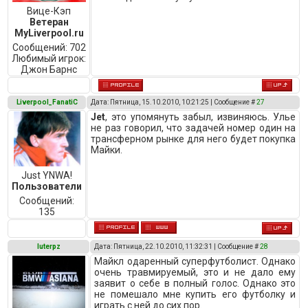
Вице-Кэп
Ветеран
MyLiverpool.ru
Сообщений:
702
Любимый игрок:
Джон Барнс
Liverpool_FanatiC
Дата: Пятница, 15.10.2010, 10:21:25 | Сообщение #
27
Jet
, это упомянуть забыл, извиняюсь. Улье
не раз говорил, что задачей номер один на
трансферном рынке для него будет покупка
Майки.
Just YNWA!
Пользователи
Сообщений:
135
luterpz
Дата: Пятница, 22.10.2010, 11:32:31 | Сообщение #
28
Майкл одаренный суперфутболист. Однако
очень травмируемый, это и не дало ему
заявит о себе в полный голос. Однако это
не помешало мне купить его футболку и
играть с ней до сих пор.