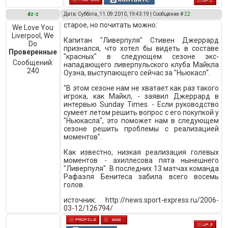
dz-z
Дата: Суббота, 11.09.2010, 19:43:19 | Сообщение #
22
старое, но почитать можно:
We Love You
Liverpool, We
Капитан "Ливерпуля" Стивен Джеррард
Do
признался, что хотел бы видеть в составе
Проверенные
"красных" в следующем сезоне экс-
Сообщений:
нападающего ливерпульского клуба Майкла
240
Оуэна, выступающего сейчас за "Ньюкасл".
"В этом сезоне нам не хватает как раз такого
игрока, как Майкл, - заявил Джеррард в
интервью Sunday Times. - Если руководство
сумеет летом решить вопрос с его покупкой у
"Ньюкасла", это поможет нам в следующем
сезоне решить проблемы с реализацией
моментов".
Как известно, низкая реализация голевых
моментов - ахиллесова пята нынешнего
"Ливерпуля". В последних 13 матчах команда
Рафаэля Бенитеса забила всего восемь
голов.
источник: http://news.sport-express.ru/2006-
03-12/126794/