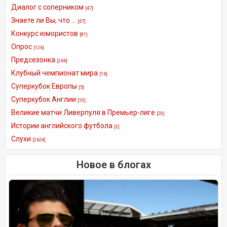
Диалог с соперником
[47]
Знаете ли Вы, что ...
[67]
Конкурс юмористов
[81]
Опрос
[126]
Предсезонка
[266]
Клубный чемпионат мира
[16]
Суперкубок Европы
[5]
Суперкубок Англии
[10]
Великие матчи Ливерпуля в Премьер-лиге
[20]
Истории английского футбола
[2]
Слухи
[2624]
Новое в блогах