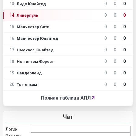
13
0
0
0
Лидс Юнайтед
14
0
0
0
Ливерпуль
15
0
0
0
Манчестер Сити
16
0
0
0
Манчестер Юнайтед
17
0
0
0
Ньюкасл Юнайтед
18
0
0
0
Ноттингем Форест
19
0
0
0
Сандерленд
20
0
0
0
Тоттенхэм
Полная таблица АПЛ
↗
Чат
Логин: