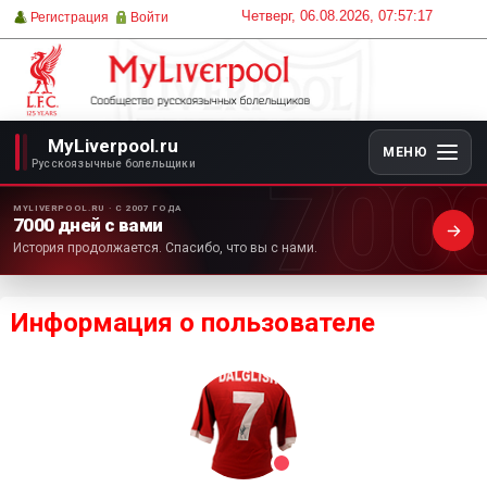
Четверг, 06.08.2026, 07:57:17
Регистрация
Войти
MyLiverpool.ru
МЕНЮ
700
Русскоязычные болельщики
MYLIVERPOOL.RU · С 2007 ГОДА
7000 дней с вами
История продолжается. Спасибо, что вы с нами.
Информация о пользователе