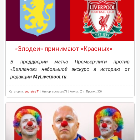
«Злодеи» принимают «Красных»
В преддверии матча Премьер-лиги против
«Вилланов» небольшой экскурс в историю от
редакции
MyLiverpool.ru
.
Категория:
socrates71
| Автор: socrates71 | Комм.: (0) | Просм.: 350