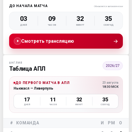
ДО НАЧАЛА МАТЧА
Обновляется автоматически
03
09
32
34
ДНЕЙ
ЧАСОВ
МИНУТ
СЕКУНД
→
Смотреть трансляцию
АНГЛИЯ
2026/27
Таблица АПЛ
ДО ПЕРВОГО МАТЧА В АПЛ
23 августа
18:30 МСК
Ньюкасл — Ливерпуль
17
11
32
34
ДНЕЙ
ЧАСОВ
МИНУТ
СЕКУНД
#
КОМАНДА
И
РМ
О