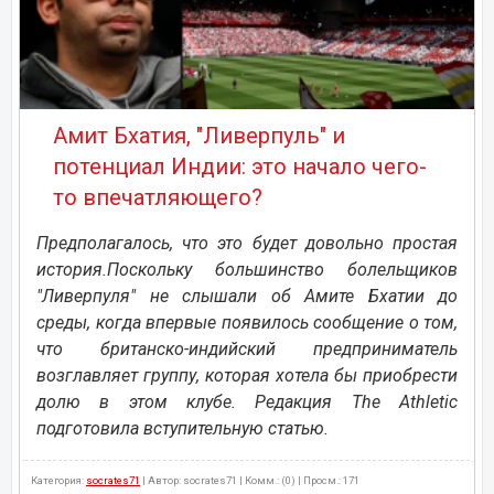
Амит Бхатия, "Ливерпуль" и
потенциал Индии: это начало чего-
то впечатляющего?
Предполагалось, что это будет довольно простая
история.Поскольку большинство болельщиков
"Ливерпуля" не слышали об Амите Бхатии до
среды, когда впервые появилось сообщение о том,
что британско-индийский предприниматель
возглавляет группу, которая хотела бы приобрести
долю в этом клубе. Редакция The Athletic
подготовила вступительную статью.
Категория:
socrates71
| Автор: socrates71 | Комм.: (0) | Просм.: 171