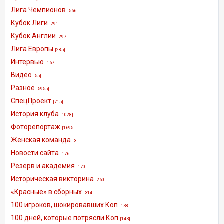
Лига Чемпионов
[566]
Кубок Лиги
[291]
Кубок Англии
[297]
Лига Европы
[285]
Интервью
[167]
Видео
[55]
Разное
[5955]
СпецПроект
[715]
История клуба
[1028]
Фоторепортаж
[1695]
Женская команда
[3]
Новости сайта
[176]
Резерв и академия
[170]
Историческая викторина
[260]
«Красные» в сборных
[314]
100 игроков, шокировавших Коп
[138]
100 дней, которые потрясли Коп
[143]