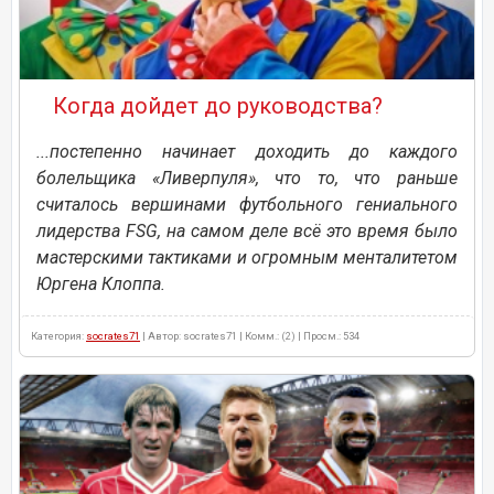
Когда дойдет до руководства?
...постепенно начинает доходить до каждого
болельщика «Ливерпуля», что то, что раньше
считалось вершинами футбольного гениального
лидерства FSG, на самом деле всё это время было
мастерскими тактиками и огромным менталитетом
Юргена Клоппа.
Категория:
socrates71
| Автор: socrates71 | Комм.: (2) | Просм.: 534