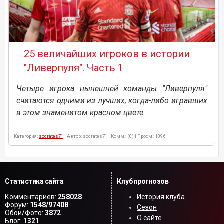
25 величайших игроков в истории
"Ливерпуля". Часть 1
Четыре игрока нынешней команды "Ливерпуля"
считаются одними из лучших, когда-либо игравших
в этом знаменитом красном цвете.
Категория:
socrates71
| Автор: socrates71 | Комм.: (0) | Просм.: 1096
Статистика сайта
Клуб прогнозов
Комментариев:
258028
История клуба
Форум:
1548/97408
Сезон
Обои/Фото:
3872
О сайте
Блог:
1321