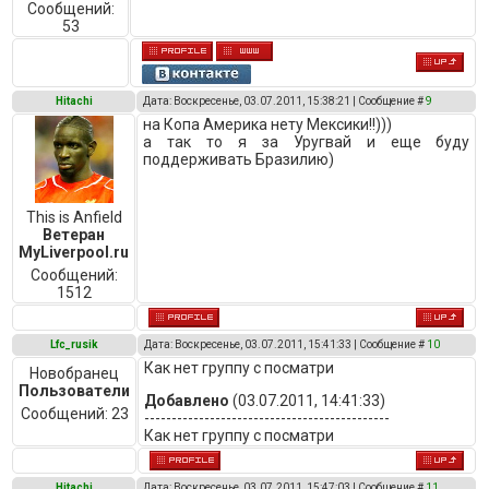
Сообщений:
53
Hitachi
Дата: Воскресенье, 03.07.2011, 15:38:21 | Сообщение #
9
на Копа Америка нету Мексики!!)))
а так то я за Уругвай и еще буду
поддерживать Бразилию)
This is Anfield
Ветеран
MyLiverpool.ru
Сообщений:
1512
Lfc_rusik
Дата: Воскресенье, 03.07.2011, 15:41:33 | Сообщение #
10
Как нет группу с посматри
Новобранец
Пользователи
Добавлено
(03.07.2011, 14:41:33)
Сообщений:
23
---------------------------------------------
Как нет группу с посматри
Hitachi
Дата: Воскресенье, 03.07.2011, 15:47:03 | Сообщение #
11