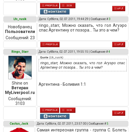
Lfc_rusik
Дата: Суббота, 02.07.2011, 19:44:29 | Сообщение #
3
ringo_starr, Можно сказать, что гол Агуэро
Новобранец
спас Аргентину от позора... Ты это а чем?
Пользователи
Сообщений:
23
Ringo_Starr
Дата: Суббота, 02.07.2011, 19:55:15 | Сообщение #
4
Quote
(
Lfc_rusik
)
ringo_starr, Можно сказать, что гол Агуэро спас
Аргентину от позора... Ты это а чем?
Shine on
Аргентина - Боливия 1:1
Ветеран
MyLiverpool.ru
Сообщений:
3103
Cactus_Jack
Дата: Суббота, 02.07.2011, 23:57:00 | Сообщение #
5
Самая интересная группа - группа C. Болеть