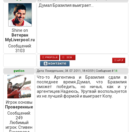
Думал Бразилия выиграет...
Shine on
Ветеран
MyLiverpool.ru
Сообщений:
3103
gvelion
Дата: Понедельник, 04.07.2011, 18:40:59 | Сообщение #
14
Что-то Аргентина и Бразилия сдали в
последнее время.Думал, что Бразилия
сможет победить, но ничья, как и у
аргентицев.Надеюсь, Уругвай воспользуется
их не лучшей формой и выиграет Копу.
Игрок основы
Проверенные
Сообщений:
249
Любимый
игрок:
Стивен