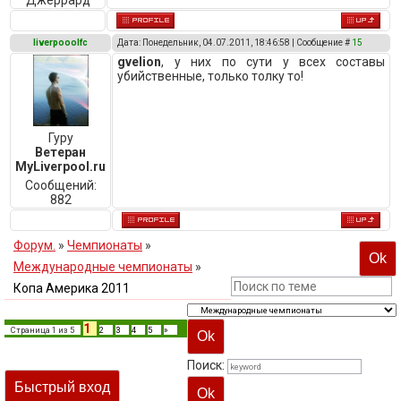
Джеррард
liverpooolfc
Дата: Понедельник, 04.07.2011, 18:46:58 | Сообщение #
15
gvelion
, у них по сути у всех составы
убийственные, только толку то!
Гуру
Ветеран
MyLiverpool.ru
Сообщений:
882
Форум.
»
Чемпионаты
»
Международные чемпионаты
»
Копа Америка 2011
1
Страница
1
из
5
2
3
4
5
»
Поиск: