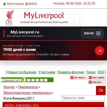
Четверг, 06.08.2026, 19:22:20
Регистрация
Войти
MyLiverpool.ru
МЕНЮ
700
Русскоязычные болельщики
MYLIVERPOOL.RU · С 2007 ГОДА
7000 дней с вами
История продолжается. Спасибо, что вы с нами.
[
Новые сообщения
·
Участники
·
Правила форума
·
Поиск
·
RSS
]
1
Страница
1
из
5
2
3
4
5
»
Форум.
»
Чемпионаты
»
Международные чемпионаты
»
Копа Америка 2011
КОПА АМЕРИКА 2011