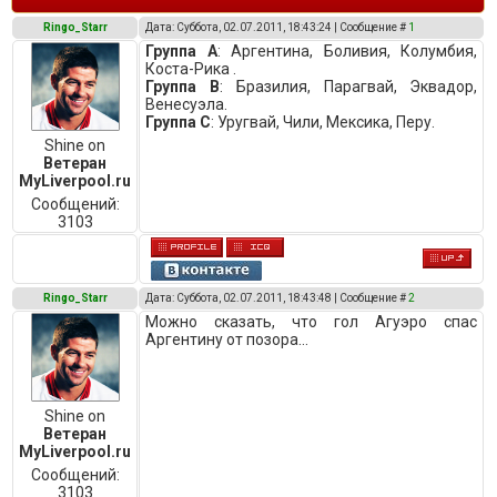
Ringo_Starr
Дата: Суббота, 02.07.2011, 18:43:24 | Сообщение #
1
Группа А
: Аргентина, Боливия, Колумбия,
Коста-Рика .
Группа В
: Бразилия, Парагвай, Эквадор,
Венесуэла.
Группа С
: Уругвай, Чили, Мексика, Перу.
Shine on
Ветеран
MyLiverpool.ru
Сообщений:
3103
Ringo_Starr
Дата: Суббота, 02.07.2011, 18:43:48 | Сообщение #
2
Можно сказать, что гол Агуэро спас
Аргентину от позора...
Shine on
Ветеран
MyLiverpool.ru
Сообщений:
3103