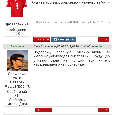
буду за Уругвай, Бразилию и немного за Чили.
Jester
Сообщение отредактировал
-
Суббота, 02.07.2011, 23:58:24
Проверенные
Сообщений:
493
Fantasium
Дата: Воскресенье, 03.07.2011, 03:48:14 | Сообщение #
6
Поддержу сборную Месики!Очень ей
импонирую!Молодая,быстрая!В будущем
считаю одна из лучших еси ничего
кардинального не произойдет.
Showdown
value
Ветеран
MyLiverpool.ru
Сообщений:
819
Любимый
игрок:
Джи