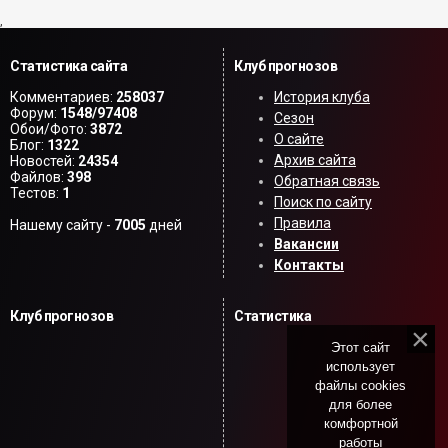
,
Статистика сайта
Клуб прогнозов
Комментариев:
258037
История клуба
Форум:
1548/97408
Сезон
Обои/Фото:
3872
О сайте
Блог:
1322
Архив сайта
Новостей:
24354
Файлов:
398
Обратная связь
Тестов:
1
Поиск по сайту
Правила
Нашему сайту -
7005
дней
Вакансии
Контакты
Клуб прогнозов
Статистика
Этот сайт
использует
файлы cookies
для более
комфортной
работы