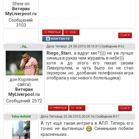
Shine on
Ветеран
MyLiverpool.ru
Сообщений:
3103
_Эд_
Дата: Четверг, 24.06.2010, 03:15:31 | Сообщение #
56
Ringo_Starr
, а вдруг мю?)))) не уж лучше
синица в руках чем журавль в небе)))
хотя я до этого его пихал своим
Ливерпулем, и чуть было он не стал
скузером...но...долбаная телефонная игра
отобрала у нас нового болельщика)
дон Корлеоне
сайта)
Ветеран
MyLiverpool.ru
Сообщений:
2572
Yaha-Anfield
Дата: Пятница, 25.06.2010, 00:24:16 | Сообщение #
57
А тут ещё такая интрига в АПЛ...Теперь его
точно не вытянешь!
Сининькие побили
красненьких...