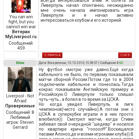
всегда интересовался этим. А болеть за
Ливерпуль начал спонтанно, неожиданно
мне очень начала импонировать игра
Ливерпуля и я начал активно
You can win
интересоваться клубом и его историей.
fight, but you
cannot win war
Ветеран
MyLiverpool.ru
Сообщений:
459
3ilnur
Дата: Воскресенье, 10.10.2010, 15:38:07 | Сообщение #
60
Ну футбол смотрю уже давно.Ещё когда
кабельного не было, по первому показывали
матчи сборной России.Потом где то в 2004
подключили кабельное и понеслась.Тогда
кокрас показывали Английскую премеру и
Российскую.О Ливерпуле только слишал
Liverpool - Not
чуть-чуть , а болел в то время за ЦСКА.
Afraid
Но когда увидел Ливерпуль в лиге
Проверенные
чемпионов(чисто случайно).А потом они с
Сообщений:
8
ЦСКА в суперкубке играли я в них просто
Любимый
влюбился)). Смотрел матчи, когда Стиви
игрок:
Steven
забевал свой очередной "шедевр" я носился
Gerrard
по квартире крича "гоооол!!!".Восхищался
пасами Алонсо,де и всеми игроками клуба)).В