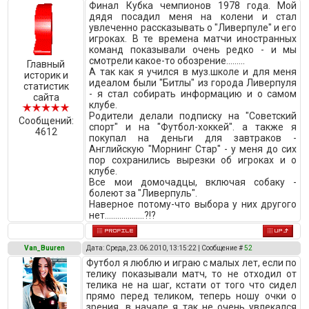
Финал Кубка чемпионов 1978 года. Мой
дядя посадил меня на колени и стал
увлеченно рассказывать о "Ливерпуле" и его
игроках. В те времена матчи иностранных
команд показывали очень редко - и мы
смотрели какое-то обозрение.........
Главный
А так как я учился в муз.школе и для меня
историк и
идеалом были "Битлы" из города Ливерпуля
статистик
- я стал собирать информацию и о самом
сайта
клубе.
Родители делали подписку на "Советский
Сообщений:
спорт" и на "Футбол-хоккей". а также я
4612
покупал на деньги для завтраков -
Английскую "Морнинг Стар" - у меня до сих
пор сохранились вырезки об игроках и о
клубе.
Все мои домочадцы, включая собаку -
болеют за "Ливерпуль".
Наверное потому-что выбора у них другого
нет...................?!?
Van_Buuren
Дата: Среда, 23.06.2010, 13:15:22 | Сообщение #
52
Футбол я люблю и играю с малых лет, если по
телику показывали матч, то не отходил от
телика не на шаг, кстати от того что сидел
прямо перед теликом, теперь ношу очки о
зрения, в начале я так не очень увлекался