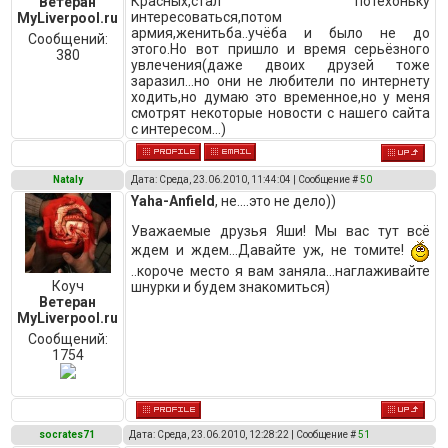
Красных,стал потехоньку
Ветеран
интересоваться,потом
MyLiverpool.ru
армия,женитьба..учёба и было не до
Сообщений:
этого.Но вот пришло и время серьёзного
380
увлечения(даже двоих друзей тоже
заразил...но они не любители по интернету
ходить,но думаю это временное,но у меня
смотрят некоторые новости с нашего сайта
с интересом...)
Nataly
Дата: Среда, 23.06.2010, 11:44:04 | Сообщение #
50
Yaha-Anfield
, не....это не дело))
Уважаемые друзья Яши! Мы вас тут всё
ждем и ждем...Давайте уж, не томите!
..короче место я вам заняла...наглаживайте
Коуч
шнурки и будем знакомиться)
Ветеран
MyLiverpool.ru
Сообщений:
1754
socrates71
Дата: Среда, 23.06.2010, 12:28:22 | Сообщение #
51