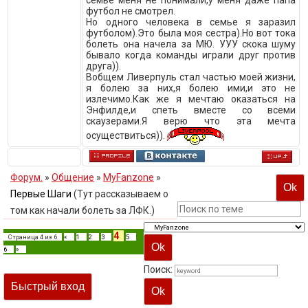
семье меня не понимали,у меня даже папа
футбол не смотрел.
Но одного человека в семье я заразил
футболом).Это была моя сестра).Но вот тока
болеть она начела за МЮ. УУУ скока шуму
бывало когда команды играли друг против
друга)).
Вобщем Ливерпуль стал частью моей жизни,
я болею за них,я болею ими,и это не
излечимо.Как же я мечтаю оказаться на
Энфилде,и спеть вместе со всеми
скаузерами.Я верю что эта мечта
осуществиться)).
Форум.
»
Общение
»
MyFanzone
»
Первые Шаги
(Тут рассказываем о
том как начали болеть за ЛФК.)
4
Страница
4
из
6
«
1
2
3
5
6
»
Поиск: