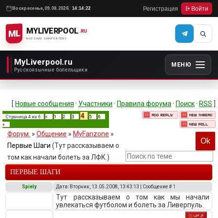
Регистрация
Войти
Воскресенье,
09.08.2026
14:14:22
MYLIVERPOOL
ML
.RU
RUSSIAN SUPPORTERS
MyLiverpool.ru
МЕНЮ
Русскоязычные болельщики
[
Новые сообщения
·
Участники
·
Правила форума
·
Поиск
·
RSS
]
4
Страница
4
из
6
«
1
2
3
5
6
»
Форум.
»
Общение
»
MyFanzone
»
Первые Шаги
(Тут рассказываем о
том как начали болеть за ЛФК.)
ПЕРВЫЕ ШАГИ
Spiely
Дата: Вторник, 13.05.2008, 13:43:13 | Сообщение #
1
Тут рассказываем о том как мы начали
увлекаться футболом и болеть за Ливерпуль.