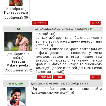
Новобранец
Пользователи
Сообщений:
39
_Эд_
Дата: Среда, 23.06.2010, 16:22:02 | Сообщение #
54
это ещё что)
вот как мой друг начал болеть за челси)
вот это вот по настоящему невероятная
история))))
в шестом классе на уроке географии от
нефига делать он попросил у меня
дон Корлеоне
телефон, зашёл в игры, нашёл там
сайта)
футбол, и проведя, на самом лёгком
Ветеран
уровне 3 матча за "какую то синенькую
MyLiverpool.ru
команду", далее и по сей день он начал
Сообщений:
2572
болеет за челси)))
Ringo_Starr
Дата: Среда, 23.06.2010, 16:52:50 | Сообщение #
55
_Эд_
, надо было промотать дальше и найти
"красненькую команду")))))