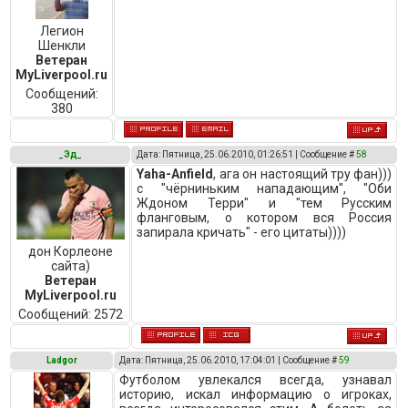
Легион
Шенкли
Ветеран
MyLiverpool.ru
Сообщений:
380
_Эд_
Дата: Пятница, 25.06.2010, 01:26:51 | Сообщение #
58
Yaha-Anfield
, ага он настоящий тру фан)))
с "чёрниньким нападающим", "Оби
Ждоном Терри" и "тем Русским
фланговым, о котором вся Россия
запирала кричать" - его цитаты))))
дон Корлеоне
сайта)
Ветеран
MyLiverpool.ru
Сообщений:
2572
Ladgor
Дата: Пятница, 25.06.2010, 17:04:01 | Сообщение #
59
Футболом увлекался всегда, узнавал
историю, искал информацию о игроках,