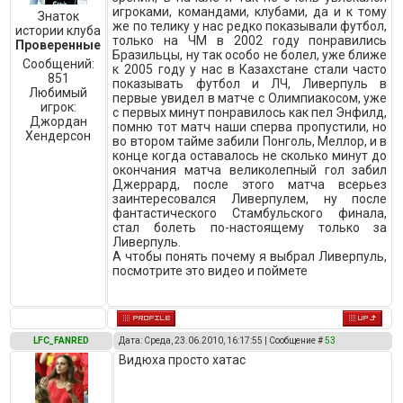
игроками, командами, клубами, да и к тому
Знаток
же по телику у нас редко показывали футбол,
истории клуба
только на ЧМ в 2002 году понравились
Проверенные
Бразильцы, ну так особо не болел, уже ближе
Сообщений:
к 2005 году у нас в Казахстане стали часто
851
показывать футбол и ЛЧ, Ливерпуль в
Любимый
первые увидел в матче с Олимпиакосом, уже
игрок:
с первых минут понравилось как пел Энфилд,
Джордан
помню тот матч наши сперва пропустили, но
Хендерсон
во втором тайме забили Понголь, Меллор, и в
конце когда оставалось не сколько минут до
окончания матча великолепный гол забил
Джеррард, после этого матча всерьез
заинтересовался Ливерпулем, ну после
фантастического Стамбульского финала,
стал болеть по-настоящему только за
Ливерпуль.
А чтобы понять почему я выбрал Ливерпуль,
посмотрите это видео и поймете
LFC_FANRED
Дата: Среда, 23.06.2010, 16:17:55 | Сообщение #
53
Видюха просто хатас