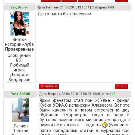
Van_Buuren
Дата: Пятница, 21.05.2010, 13:16:14 | Сообщение #
48
Да тот матч был классным
Знаток
истории клуба
Проверенные
Сообщений:
851
Любимый
игрок:
Джордан
Хендерсон
Yaha-Anfield
Дата: Вторник, 22.06.2010, 18:56:06 | Сообщение #
49
Ярым фанатом стал при Ж.Улье - финал
Кубка УЕФА,С испанским Алавесом...Вот это
были качели!Ну а потом естественно шоу
05,финал 07(проиграл тогда в пари 5
бутылок шампанского миланистам,правда с
ними я не стал пить - гордость
)В юности,
Легион
часто попадались статьи в журналах про
Шенкли