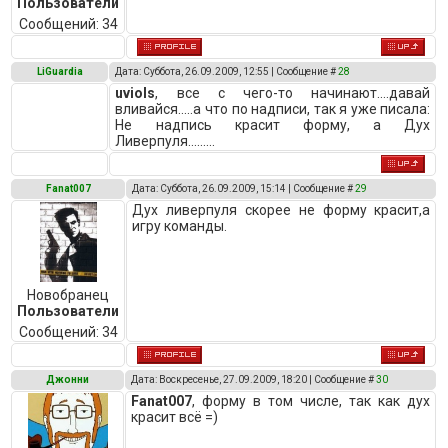
Пользователи
Сообщений:
34
LiGuardia
Дата: Суббота, 26.09.2009, 12:55 | Сообщение #
28
uviols
, все с чего-то начинают....давай
вливайся.....а что по надписи, так я уже писала:
Не надпись красит форму, а Дух
Ливерпуля.........
Fanat007
Дата: Суббота, 26.09.2009, 15:14 | Сообщение #
29
Дух ливерпуля скорее не форму красит,а
игру команды.
Новобранец
Пользователи
Сообщений:
34
Джонни
Дата: Воскресенье, 27.09.2009, 18:20 | Сообщение #
30
Fanat007
, форму в том числе, так как дух
красит всё =)