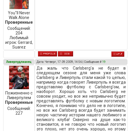
You"ll Never
Walk Alone
Проверенные
Сообщений:
204
Любимый
игрок:
Gerrard,
Suarez
Ливерпудлианец
Дата: Четверг, 17.09.2009, 14:56 | Сообщение #
19
Да жаль что Carlsberg'a не будет в
следующем сезоне для меня уже слова
Carlsberg и Ливерпуль стали какой то цепью,
например когда говорят Ливерпуль я всегда
представляю футболку с Carlsberg'ом, и
наоборот. Хорошо хоть что Carlsberg не
Пожизненно с
совсем уходит, но все же непривычно будет
Ливерпулем
представлять футболку с новым логотипом.
Проверенные
Конечно, я понимаю что дело не в логотипе,
Сообщений:
но все же Carlsberg всегда будет занимать
227
некую частичку истории нашего любимого и
великого клуба! Скверно на душе как-то
становится, я не говорю что новый логотип
это плохо, нет это очень хорошо, но этому