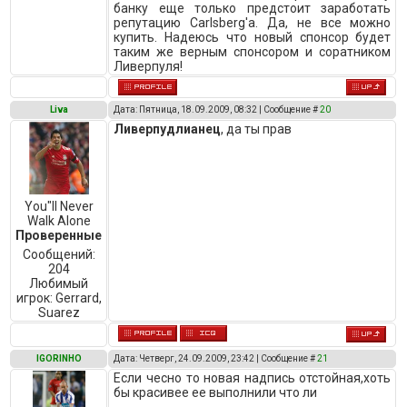
банку еще только предстоит заработать
репутацию Carlsberg'a. Да, не все можно
купить. Надеюсь что новый спонсор будет
таким же верным спонсором и соратником
Ливерпуля!
Liva
Дата: Пятница, 18.09.2009, 08:32 | Сообщение #
20
Ливерпудлианец
, да ты прав
You"ll Never
Walk Alone
Проверенные
Сообщений:
204
Любимый
игрок:
Gerrard,
Suarez
IGORINHO
Дата: Четверг, 24.09.2009, 23:42 | Сообщение #
21
Если чесно то новая надпись отстойная,хоть
бы красивее ее выполнили что ли