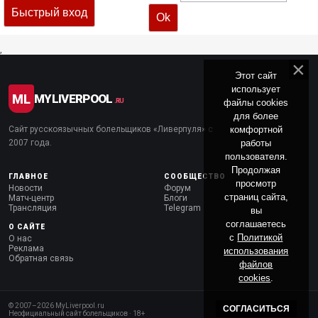
,
Этот сайт
использует
ML
MYLIVERPOOL
файлы cookies
.RU
для более
комфортной
Сайт русскоязычных болельщиков «Ливерпуля» с
работы
2007 года.
пользователя.
Продолжая
ГЛАВНОЕ
СООБЩЕСТВО
просмотр
Новости
Форум
страниц сайта,
Матч-центр
Блоги
Трансляция
Telegram
вы
соглашаетесь
О САЙТЕ
с
Политикой
О нас
Реклама
использования
Обратная связь
файлов
cookies
.
© 2007–
2026
MyLiverpool.ru
СОГЛАСИТЬСЯ
Неофициальный сайт болельщиков · 18+