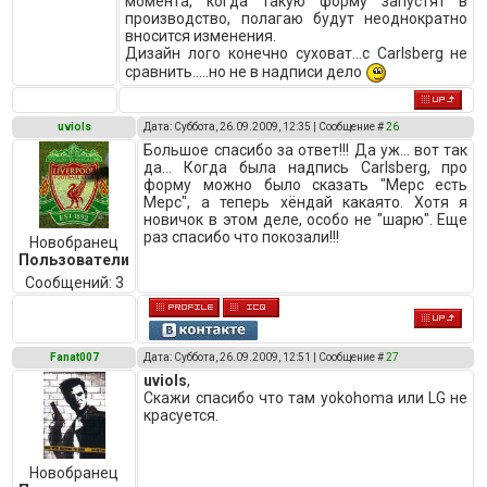
момента, когда такую форму запустят в
производство, полагаю будут неоднократно
вносится изменения.
Дизайн лого конечно суховат...с Carlsberg не
сравнить.....но не в надписи дело
uviols
Дата: Суббота, 26.09.2009, 12:35 | Сообщение #
26
Большое спасибо за ответ!!! Да уж... вот так
да... Когда была надпись Carlsberg, про
форму можно было сказать "Мерс есть
Мерс", а теперь хёндай какаято. Хотя я
новичок в этом деле, особо не "шарю". Еще
раз спасибо что покозали!!!
Новобранец
Пользователи
Сообщений:
3
Fanat007
Дата: Суббота, 26.09.2009, 12:51 | Сообщение #
27
uviols
,
Скажи спасибо что там yokohoma или LG не
красуется.
Новобранец