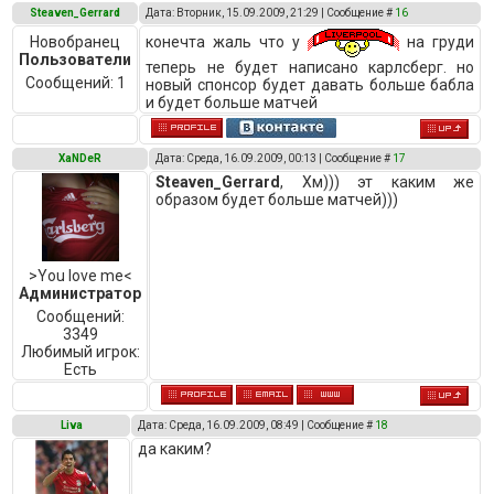
Steaven_Gerrard
Дата: Вторник, 15.09.2009, 21:29 | Сообщение #
16
конечта жаль что у
на груди
Новобранец
Пользователи
теперь не будет написано карлсберг. но
Сообщений:
1
новый спонсор будет давать больше бабла
и будет больше матчей
XaNDeR
Дата: Среда, 16.09.2009, 00:13 | Сообщение #
17
Steaven_Gerrard
, Хм))) эт каким же
образом будет больше матчей)))
>You love me<
Администратор
Сообщений:
3349
Любимый игрок:
Есть
Liva
Дата: Среда, 16.09.2009, 08:49 | Сообщение #
18
да каким?