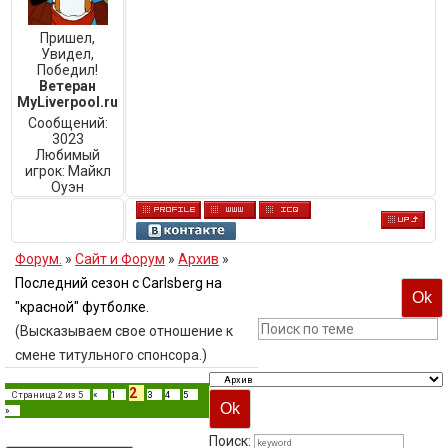
Пришел,
Увидел,
Победил!
Ветеран
MyLiverpool.ru
Сообщений:
3023
Любимый
игрок:
Майкл
Оуэн
Форум.
»
Сайт и Форум
»
Архив
»
Последний сезон с Carlsberg на
"красной" футболке.
(Высказываем свое отношение к
смене титульного спонсора.)
2
Страница
2
из
5
«
1
3
4
5
»
Поиск: