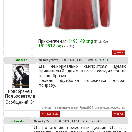
Прикрепления:
1493148.png
·
(51.6 Kb)
1819812.jpg
(9.5 Kb)
Fanat007
Дата: Суббота, 26.09.2009, 11:06 | Сообщение #
24
Да не,нормально смотрится,я думаю
привыкнем.Я даже как-то соскучился по
разнообразию.
Первая футболка отсосная,а вторая
понраву.
Новобранец
Пользователи
Сообщений:
34
Fanat007
Сообщение отредактировал
-
Суббота, 26.09.2009, 11:07
LiGuardia
Дата: Суббота, 26.09.2009, 11:11 | Сообщение #
25
Да но это же примерный дизайн. До того