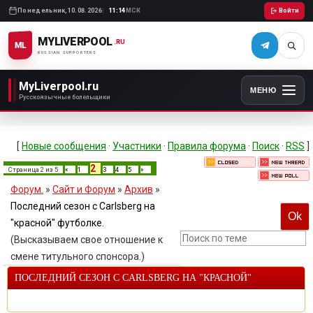
Понедельник,
10.08.2026
11:14
МСК
Войти
MYLIVERPOOL
.RU
ML
RUSSIAN SUPPORTERS
MyLiverpool.ru
МЕНЮ
Русскоязычные болельщики
[
Новые сообщения
·
Участники
·
Правила форума
·
Поиск
·
RSS
]
2
Страница
2
из
5
«
1
3
4
5
»
Форум.
»
Сайт и Форум
»
Архив
»
Последний сезон с Carlsberg на
"красной" футболке.
(Высказываем свое отношение к
смене титульного спонсора.)
ПОСЛЕДНИЙ СЕЗОН С CARLSBERG НА "КРАСНОЙ"
ФУТБОЛКЕ.