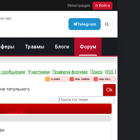
Регистрация
Войти
го нас
Telegram
сферы
Травмы
Блоги
Форум
 сообщения
·
Участники
·
Правила форума
·
Поиск
·
RSS
]
не титульного
ды.