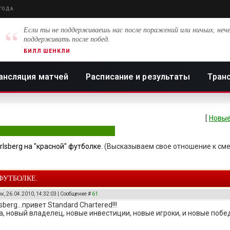
 ГОДА
“
Если ты не поддерживаешь нас после поражений или ничьих, нече
поддерживать после побед.
БИЛЛ ШЕНКЛИ
ансляция матчей
Расписание и результаты
Тран
[
Новые
rlsberg на "красной" футболке.
(Высказываем свое отношение к сме
ФУТБОЛКЕ.
к, 26.04.2010, 14:32:03 | Сообщение #
61
berg...привет Standard Chartered!!!
, новый владелец, новые инвестиции, новые игроки, и новые побе