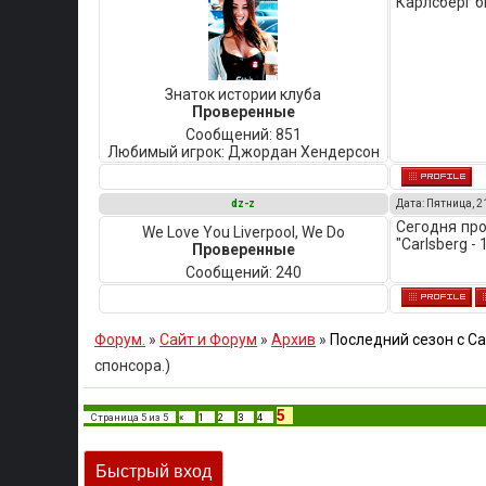
Карлсберг б
Знаток истории клуба
Проверенные
Сообщений:
851
Любимый игрок:
Джордан Хендерсон
dz-z
Дата: Пятница, 2
Сегодня про
We Love You Liverpool, We Do
"Carlsberg -
Проверенные
Сообщений:
240
Форум.
»
Сайт и Форум
»
Архив
»
Последний сезон с Ca
спонсора.)
5
Страница
5
из
5
«
1
2
3
4