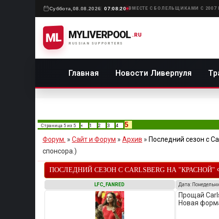
Суббота,
08.08.2026
07:08:20
ВМЕСТЕ С БОЛЕЛЬЩИКАМИ С 2007
MYLIVERPOOL
ML
.RU
RUSSIAN SUPPORTERS
Главная
Новости Ливерпуля
Тр
5
Страница
5
из
5
«
1
2
3
4
Форум.
»
Сайт и Форум
»
Архив
»
Последний сезон с Ca
спонсора.)
ПОСЛЕДНИЙ СЕЗОН С CARLSBERG НА "КРАСНОЙ" 
LFC_FANRED
Дата: Понедельни
Прощай Carls
Новая форма