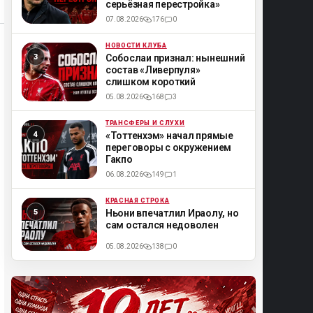
серьёзная перестройка»
07.08.2026
176
0
НОВОСТИ КЛУБА
ML
Собослаи признал: нынешний
состав «Ливерпуля»
слишком короткий
05.08.2026
168
3
ТРАНСФЕРЫ И СЛУХИ
ML
«Тоттенхэм» начал прямые
переговоры с окружением
Гакпо
06.08.2026
149
1
КРАСНАЯ СТРОКА
ML
Ньони впечатлил Ираолу, но
сам остался недоволен
05.08.2026
138
0