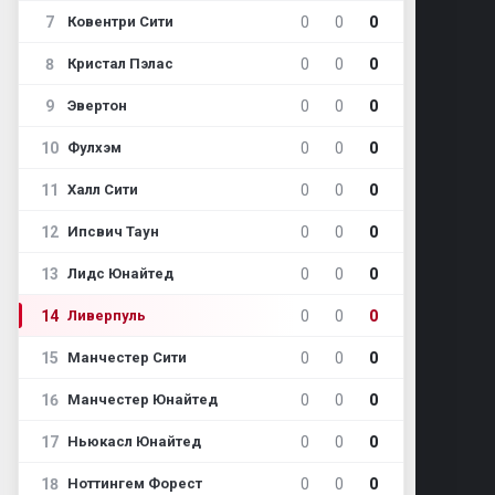
7
0
0
0
Ковентри Сити
8
0
0
0
Кристал Пэлас
9
0
0
0
Эвертон
10
0
0
0
Фулхэм
11
0
0
0
Халл Сити
12
0
0
0
Ипсвич Таун
13
0
0
0
Лидс Юнайтед
14
0
0
0
Ливерпуль
15
0
0
0
Манчестер Сити
16
0
0
0
Манчестер Юнайтед
17
0
0
0
Ньюкасл Юнайтед
18
0
0
0
Ноттингем Форест