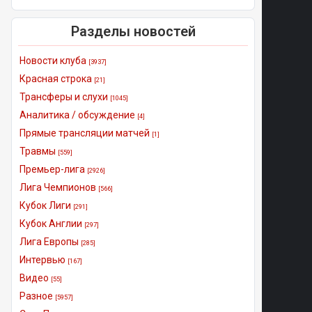
Разделы новостей
Новости клуба
[3937]
Красная строка
[21]
Трансферы и слухи
[1045]
Аналитика / обсуждение
[4]
Прямые трансляции матчей
[1]
Травмы
[559]
Премьер-лига
[2926]
Лига Чемпионов
[566]
Кубок Лиги
[291]
Кубок Англии
[297]
Лига Европы
[285]
Интервью
[167]
Видео
[55]
Разное
[5957]