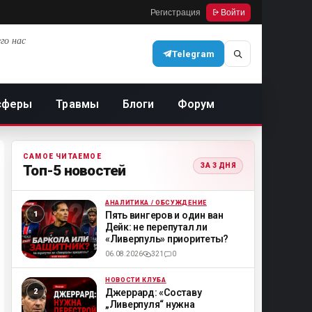
Регистрация
Войти
го нас
Telegram
сферы
Травмы
Блоги
Форум
САМОЕ ЧИТАЕМОЕ
ЗА 3 ДНЯ
Топ-5 новостей
АНАЛИТИКА / ОБСУЖДЕНИЕ
ML
Пять вингеров и один ван
Дейк: не перепутал ли
«Ливерпуль» приоритеты?
06.08.2026
321
0
НОВОСТИ КЛУБА
ML
Джеррард: «Составу
„Ливерпуля“ нужна