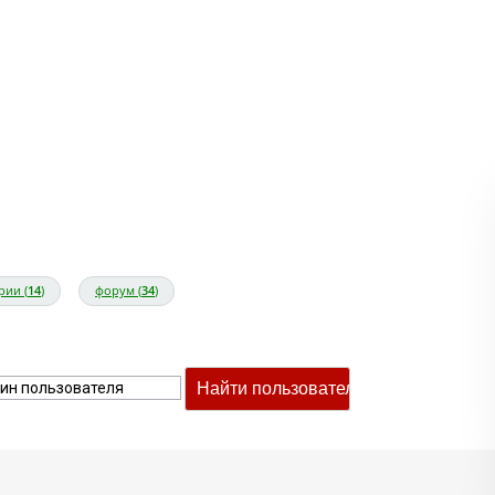
рии (
14
)
форум (
34
)