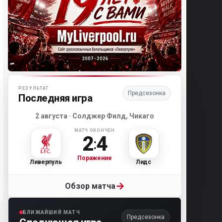
Матч-центр «Ливерпуля»
РЕЗУЛЬТАТ
Предсезонка
Последняя игра
2 августа · Солджер Филд, Чикаго
МАТЧ ОКОНЧЕН
2
4
:
Поражение
Ливерпуль
Лидс
→
Обзор матча
БЛИЖАЙШИЙ МАТЧ
Предсезонка