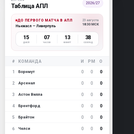
АНГЛИЯ
2026/27
Таблица АПЛ
ДО ПЕРВОГО МАТЧА В АПЛ
23 августа
18:30 МСК
Ньюкасл — Ливерпуль
15
07
13
37
ДНЕЙ
ЧАСОВ
МИНУТ
СЕКУНД
#
КОМАНДА
И
РМ
О
1
0
0
0
Борнмут
2
0
0
0
Арсенал
3
0
0
0
Астон Вилла
4
0
0
0
Брентфорд
5
0
0
0
Брайтон
6
0
0
0
Челси