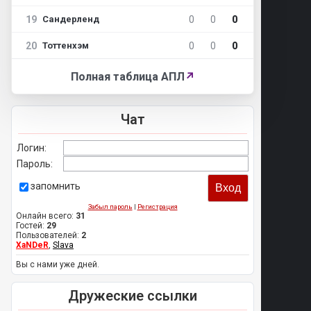
19
0
0
0
Сандерленд
20
0
0
0
Тоттенхэм
Полная таблица АПЛ
↗
Чат
Логин:
Пароль:
запомнить
Забыл пароль
|
Регистрация
Онлайн всего:
31
Гостей:
29
Пользователей:
2
XaNDeR
,
Slava
Вы с нами уже дней.
Дружеские ссылки