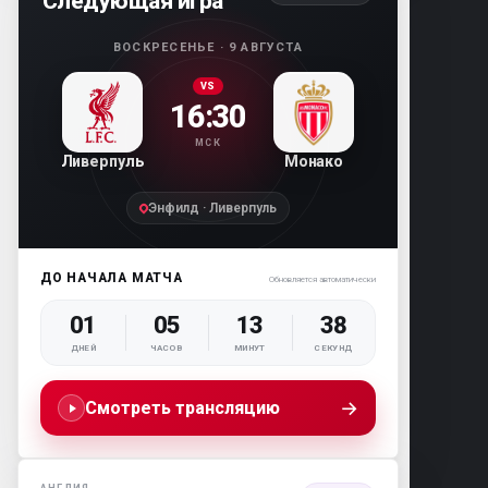
Следующая игра
ВОСКРЕСЕНЬЕ · 9 АВГУСТА
VS
16:30
МСК
Ливерпуль
Монако
Энфилд · Ливерпуль
ДО НАЧАЛА МАТЧА
Обновляется автоматически
01
05
13
37
ДНЕЙ
ЧАСОВ
МИНУТ
СЕКУНД
→
Смотреть трансляцию