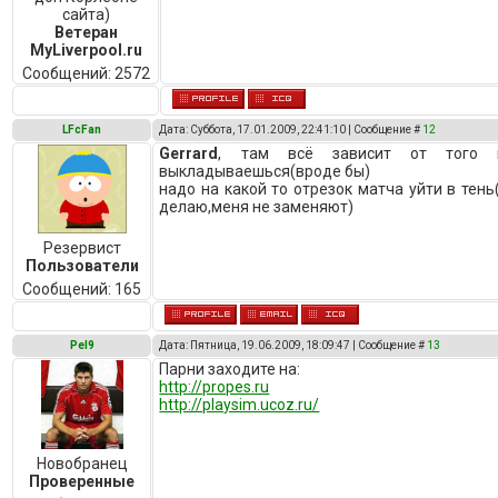
сайта)
Ветеран
MyLiverpool.ru
Сообщений:
2572
LFcFan
Дата: Суббота, 17.01.2009, 22:41:10 | Сообщение #
12
Gerrard
, там всё зависит от того н
выкладываешься(вроде бы)
надо на какой то отрезок матча уйти в тень
делаю,меня не заменяют)
Резервист
Пользователи
Сообщений:
165
Pel9
Дата: Пятница, 19.06.2009, 18:09:47 | Сообщение #
13
Парни заходите на:
http://propes.ru
http://playsim.ucoz.ru/
Новобранец
Проверенные