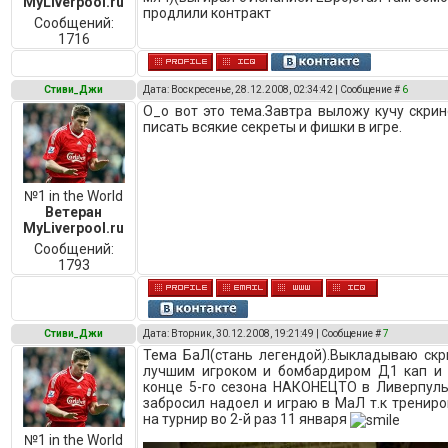
MyLiverpool.ru
продлили контракт
Сообщений:
1716
Стиви_Джи
Дата: Воскресенье, 28.12.2008, 02:34:42 | Сообщение #
6
О_о вот это тема.Завтра выложу кучу скрин
писать всякие секреты и фишки в игре.
№1 in the World
Ветеран
MyLiverpool.ru
Сообщений:
1793
Стиви_Джи
Дата: Вторник, 30.12.2008, 19:21:49 | Сообщение #
7
Тема БаЛ(стань легендой).Выкладываю скр
лучшим игроком и бомбардиром Д1 кап и 
конце 5-го сезона НАКОНЕЦТО в Ливерпул
забросил надоел и играю в МаЛ т.к трениро
на турнир во 2-й раз 11 января
№1 in the World