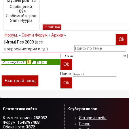
MyLiverpool.ru
Сообщений:
1094
Любимый игрок:
Sami Hyypiä
Форум.
»
Сайт и Форум
»
Архив
»
[Игры] Pes 2009
(все
вопросы,истории и тд.)
1
Страница
1
из
3
2
3
»
Поиск:
,
Статистика сайта
Клуб прогнозов
Комментариев:
258032
История клуба
Форум:
1548/97408
Сезон
Обои/Фото:
3872