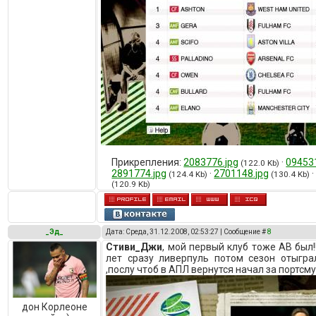
Прикрепления:
2083776.jpg
·
094531
(122.0 Kb)
2891774.jpg
·
2701148.jpg
(124.4 Kb)
(130.4 Kb)
(120.9 Kb)
_Эд_
Дата: Среда, 31.12.2008, 02:53:27 | Сообщение #
8
Стиви_Джи
, мой первый клуб тоже АВ был!!
лет сразу ливерпуль потом сезон отыгр
,послу чтоб в АПЛ вернутся начал за портсм
дон Корлеоне