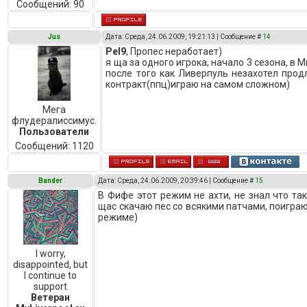
Сообщений:
90
Jus
Дата: Среда, 24.06.2009, 19:21:13 | Сообщение #
14
Pel9
, Пропес неработает)
я ща за одного игрока, начало 3 сезона, в 
после того как Ливерпуль незахотел прод
контракт(ппц)играю на самом сложном)
Мега
флудералиссимус.
Пользователи
Сообщений:
1120
Bander
Дата: Среда, 24.06.2009, 20:39:46 | Сообщение #
15
В Фифе этот режим не ахти, не знал что так
щас скачаю пес со всякими патчами, поигра
режиме)
I worry,
disappointed, but
I continue to
support
Ветеран