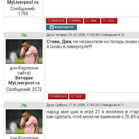
MyLiverpool.ru
Сообщений:
1793
_Эд_
Дата: Четверг, 01.01.2009, 17:59:38 | Сообщение #
10
Стиви_Джи
, не незахотели но теперь сново
я сново в ливерпуле!!!!
дон Корлеоне
сайта)
Ветеран
MyLiverpool.ru
Сообщений:
2572
_Эд_
Дата: Суббота, 17.01.2009, 17:45:36 | Сообщение #
11
народ мне щас в игре 21 я железно в стар
как сделать чтоб меня не заменяли с 70-85 
дон Корлеоне