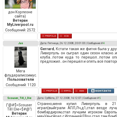
дон Корлеоне
сайта)
Ветеран
MyLiverpool.ru
Сообщений:
2572
Jus
Дата: Пятница, 26.12.2008, 20:01:03 | Сообщение #
4
Gerrard
, Кстати такая же фигня была у друг
Ливерпуль он сыграл один сезон класно..и
клуба...потом куда то перешол...потом о
предложил...он перешёл и опять всё повтори
Мега
флудералиссимус.
Пользователи
Сообщений:
1120
Scouser_Till_I_Die
Дата: Суббота, 27.12.2008, 16:12:07 | Сообщение #
5
Странно,меня купил Ливерпуль в 2
|"@#$>Scouser
играл(выйграли АПЛ,Лч,д1,стал везде лу
Till I Die<$#@"|
бомбардиром,стал лучшим игроком Европы
Ветеран
мяч)(выгйрал с Испанией ЕВро,стал там бом