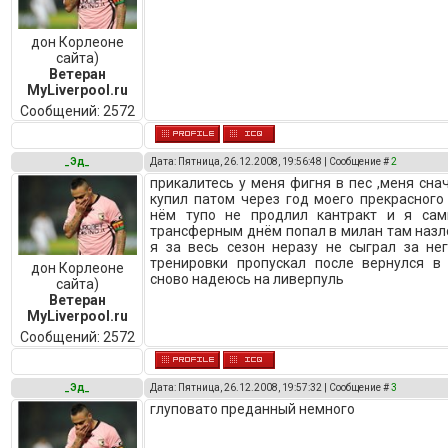
дон Корлеоне
сайта)
Ветеран
MyLiverpool.ru
Сообщений:
2572
_Эд_
Дата: Пятница, 26.12.2008, 19:56:48 | Сообщение #
2
прикалитесь у меня фигня в пес ,меня сна
купил патом через год моего прекрасного
нём тупо не продлил кантракт и я са
трансферным днём попал в милан там назло
я за весь сезон неразу не сыграл за не
тренировки пропускал после вернулся в
дон Корлеоне
сново надеюсь на ливерпуль
сайта)
Ветеран
MyLiverpool.ru
Сообщений:
2572
_Эд_
Дата: Пятница, 26.12.2008, 19:57:32 | Сообщение #
3
глуповато преданный немного