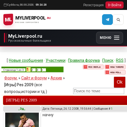
Регистрация
Войти
Суббота,
08.08.2026
09:34:28
MYLIVERPOOL
ML
.RU
RUSSIAN SUPPORTERS
MyLiverpool.ru
МЕНЮ
Русскоязычные болельщики
[
Новые сообщения
·
Участники
·
Правила форума
·
Поиск
·
RSS
]
1
Страница
1
из
3
2
3
»
Форум.
»
Сайт и Форум
»
Архив
»
[Игры] Pes 2009
(все
вопросы,истории и тд.)
[ИГРЫ] PES 2009
_Эд_
Дата: Пятница, 26.12.2008, 19:56:44 | Сообщение #
1
начну