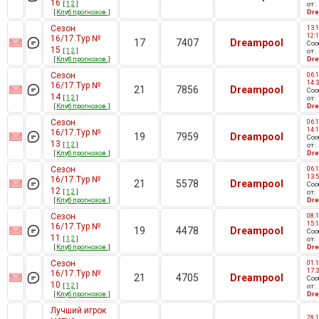
16
[
1
2
]
от:
[
Клуб прогнозов.
]
Dr
Сезон
13.1
12:
16/17.Тур №
17
7407
Dreampool
Со
15
[
1
2
]
от:
[
Клуб прогнозов.
]
Dr
Сезон
06.1
14:
16/17.Тур №
21
7856
Dreampool
Со
14
[
1
2
]
от:
[
Клуб прогнозов.
]
Dr
Сезон
06.1
14:
16/17.Тур №
19
7959
Dreampool
Со
13
[
1
2
]
от:
[
Клуб прогнозов.
]
Dr
Сезон
06.1
13:
16/17.Тур №
21
5578
Dreampool
Со
12
[
1
2
]
от:
[
Клуб прогнозов.
]
Dr
Сезон
08.1
15:
16/17.Тур №
19
4478
Dreampool
Со
11
[
1
2
]
от:
[
Клуб прогнозов.
]
Dr
Сезон
01.1
17:
16/17.Тур №
21
4705
Dreampool
Со
10
[
1
2
]
от:
[
Клуб прогнозов.
]
Dr
Лучший игрок
28.1