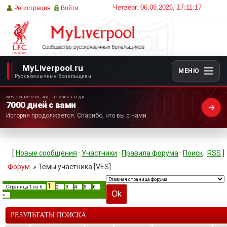
Четверг, 06.08.2026, 17:11:17
Регистрация
Войти
MyLiverpool.ru
МЕНЮ
700
Русскоязычные болельщики
MYLIVERPOOL.RU · С 2007 ГОДА
7000 дней с вами
История продолжается. Спасибо, что вы с нами.
[
Новые сообщения
·
Участники
·
Правила форума
·
Поиск
·
RSS
]
Форум.
»
Темы участника [VES]
1
Страница
1
из
6
2
3
4
5
6
»
РЕЗУЛЬТАТЫ ПОИСКА