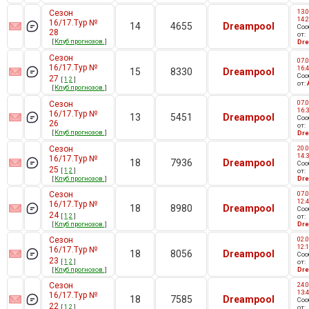
13.0
Сезон
14:
16/17.Тур №
14
4655
Dreampool
Со
28
от:
[
Клуб прогнозов.
]
Dr
Сезон
07.0
16/17.Тур №
16:
15
8330
Dreampool
Со
27
[
1
2
]
от:
[
Клуб прогнозов.
]
07.0
Сезон
16:
16/17.Тур №
13
5451
Dreampool
Со
26
от:
[
Клуб прогнозов.
]
Dr
Сезон
20.0
14:
16/17.Тур №
18
7936
Dreampool
Со
25
[
1
2
]
от:
[
Клуб прогнозов.
]
Dr
Сезон
07.0
12:
16/17.Тур №
18
8980
Dreampool
Со
24
[
1
2
]
от:
[
Клуб прогнозов.
]
Dr
Сезон
02.0
12:
16/17.Тур №
18
8056
Dreampool
Со
23
[
1
2
]
от:
[
Клуб прогнозов.
]
Dr
Сезон
24.0
13:
16/17.Тур №
18
7585
Dreampool
Со
22
[
1
2
]
от: