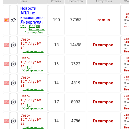
Тема
Ответы
Просмотры
Автор темы
Об
Новости
АПЛ, не
13.0
касающееся
14:
190
77053
romus
Со
Ливерпуля
[
от:
1
2
3
…
11
12
13
]
soc
[
Английская
Премьер-Лига
]
02.0
Сезон
14:
16/17.Тур №
13
14498
Dreampool
Со
34
от:
[
Клуб прогнозов.
]
Dr
Сезон
11.0
13:
16/17.Тур №
16
7622
Dreampool
Со
32
[
1
2
]
от:
[
Клуб прогнозов.
]
Dr
06.0
Сезон
15:
16/17.Тур №
14
4819
Dreampool
Со
31
от:
[
Клуб прогнозов.
]
Dr
Сезон
03.0
13:
16/17.Тур №
17
8093
Dreampool
Со
30
[
1
2
]
от:
[
Клуб прогнозов.
]
Dr
24.0
Сезон
14:
16/17.Тур №
14
4786
Dreampool
Со
29
от:
[
Клуб прогнозов.
]
Dr