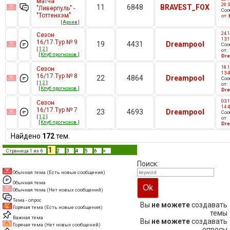
матча
20:
11
6848
BRAVEST_FOX
"Ливерпуль" -
Со
"Тоттенхэм"
от:
[
Архив
]
24.1
Сезон
13:
16/17.Тур № 9
19
4431
Dreampool
Со
[
1
2
]
от:
[
Клуб прогнозов.
]
Dr
18.1
Сезон
13:
16/17.Тур № 8
22
4864
Dreampool
Со
[
1
2
]
от:
[
Клуб прогнозов.
]
Dr
03.1
Сезон
14:
16/17.Тур № 7
23
4693
Dreampool
Со
[
1
2
]
от:
[
Клуб прогнозов.
]
Dr
Найдено
172
тем.
1
Страница
1
из
6
2
3
4
5
6
»
Поиск:
Обычная тема (Есть новые сообщения)
Обычная тема
Обычная тема (Нет новых сообщений)
Тема - опрос
Вы
не можете
создавать
Горячая тема (Есть новые сообщения)
темы
Важная тема
Вы
не можете
создавать
Горячая тема (Нет новых сообщений)
опросы