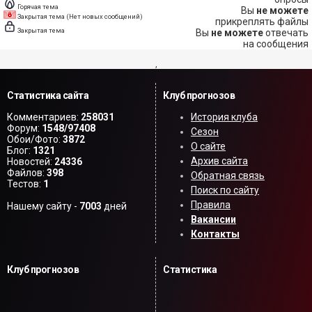
Горячая тема
Вы
не можете
Закрытая тема (Нет новых сообщений)
прикреплять файлы
Закрытая тема
Вы
не можете
отвечать
на сообщения
,
Статистика сайта
Клуб прогнозов
Комментариев:
258031
История клуба
Форум:
1548/97408
Сезон
Обои/Фото:
3872
О сайте
Блог:
1321
Архив сайта
Новостей:
24336
Файлов:
398
Обратная связь
Тестов:
1
Поиск по сайту
Правила
Нашему сайту -
7003
дней
Вакансии
Контакты
Клуб прогнозов
Статистика