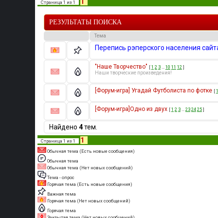
1
Страница
1
из
1
РЕЗУЛЬТАТЫ ПОИСКА
Тема
Перепись рэперского населения сайт
"Наше Творчество"
[
1
2
3
…
10
11
12
]
Наши творческие произведения!
[Форум-игра] Угадай Футболиста по фотке
[
[Форум-игра]Одно из двух
[
1
2
3
…
23
24
25
]
Найдено
4
тем.
1
Страница
1
из
1
Обычная тема (Есть новые сообщения)
Обычная тема
Обычная тема (Нет новых сообщений)
Тема - опрос
Горячая тема (Есть новые сообщения)
Важная тема
Горячая тема (Нет новых сообщений)
Горячая тема
Закрытая тема (Нет новых сообщений)