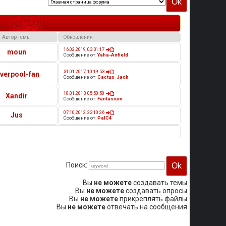
Автор темы
Обновления
16.02.2019, 03:31:17
moun
Сообщение от:
Yaha-Anfield
31.01.2017, 10:19:53
iverpool-fan
Сообщение от:
Cactus_Jack
10.01.2013, 05:50:50
Xandir
Сообщение от:
Fantasium
07.10.2012, 23:10:26
Jus
Сообщение от:
PalC4
Поиск:
Вы
не можете
создавать темы
Вы
не можете
создавать опросы
Вы
не можете
прикреплять файлы
Вы
не можете
отвечать на сообщения