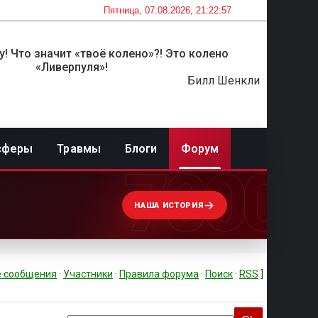
Пятница, 07.08.2026, 21:22:57
! Что значит «твоё колено»?! Это колено
«Ливерпуля»!
Билл Шенкли
сферы
Травмы
Блоги
Форум
7000
НАША ИСТОРИЯ
 сообщения
·
Участники
·
Правила форума
·
Поиск
·
RSS
]