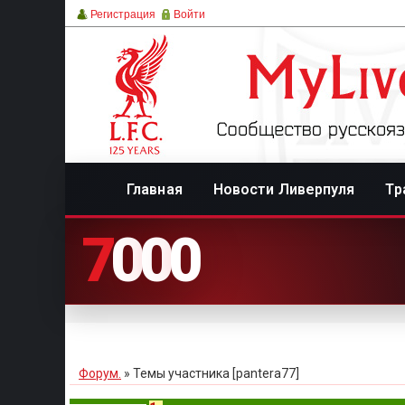
Регистрация
Войти
Главная
Новости Ливерпуля
Тр
7
0
0
0
Форум.
»
Темы участника [pantera77]