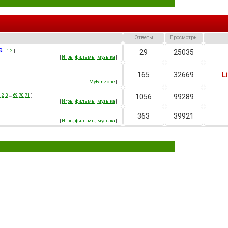
Ответы
Просмотры
а
[
1
2
]
29
25035
[
Игры, фильмы, музыка
]
165
32669
L
[
MyFanzone
]
1
2
3
…
69
70
71
]
1056
99289
[
Игры, фильмы, музыка
]
363
39921
[
Игры, фильмы, музыка
]