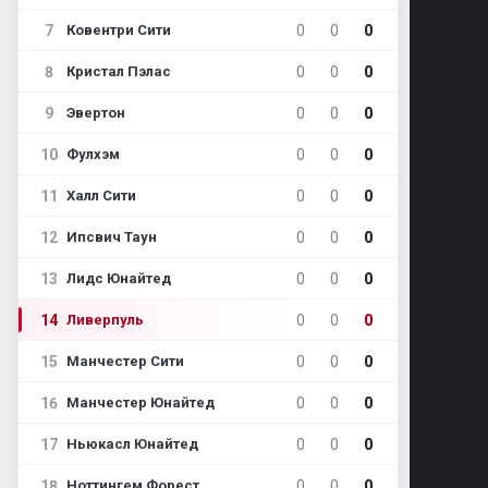
7
0
0
0
Ковентри Сити
8
0
0
0
Кристал Пэлас
9
0
0
0
Эвертон
10
0
0
0
Фулхэм
11
0
0
0
Халл Сити
12
0
0
0
Ипсвич Таун
13
0
0
0
Лидс Юнайтед
14
0
0
0
Ливерпуль
15
0
0
0
Манчестер Сити
16
0
0
0
Манчестер Юнайтед
17
0
0
0
Ньюкасл Юнайтед
18
0
0
0
Ноттингем Форест