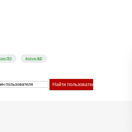
рии (
51
)
форум (
62
)