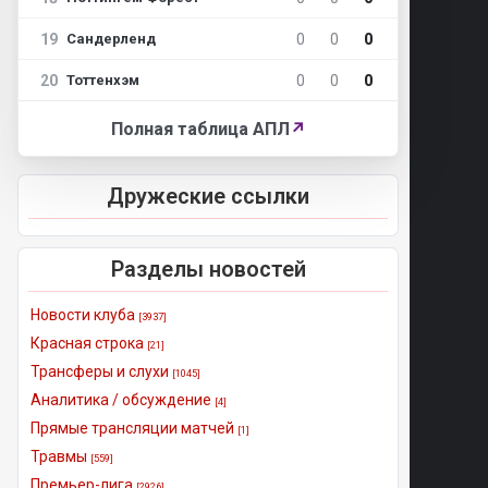
19
0
0
0
Сандерленд
20
0
0
0
Тоттенхэм
Полная таблица АПЛ
↗
Дружеские ссылки
Разделы новостей
Новости клуба
[3937]
Красная строка
[21]
Трансферы и слухи
[1045]
Аналитика / обсуждение
[4]
Прямые трансляции матчей
[1]
Травмы
[559]
Премьер-лига
[2926]