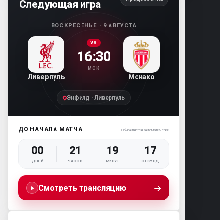
Следующая игра
ВОСКРЕСЕНЬЕ · 9 АВГУСТА
VS
16:30
МСК
Ливерпуль
Монако
Энфилд · Ливерпуль
ДО НАЧАЛА МАТЧА
Обновляется автоматически
00
21
19
16
ДНЕЙ
ЧАСОВ
МИНУТ
СЕКУНД
→
Смотреть трансляцию