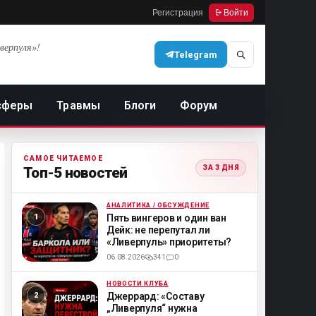
Регистрация
Войти
верпуля»!
Telegram
сферы
Травмы
Блоги
Форум
САМОЕ ЧИТАЕМОЕ
ЗА 3 ДНЯ
Топ-5 новостей
АНАЛИТИКА / ОБСУЖДЕНИЕ
ML
Пять вингеров и один ван
Дейк: не перепутал ли
«Ливерпуль» приоритеты?
06.08.2026
341
0
НОВОСТИ КЛУБА
ML
Джеррард: «Составу
„Ливерпуля“ нужна