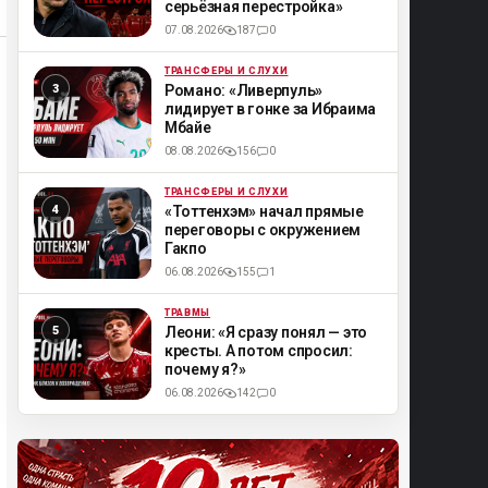
серьёзная перестройка»
07.08.2026
187
0
ТРАНСФЕРЫ И СЛУХИ
ML
Романо: «Ливерпуль»
лидирует в гонке за Ибраима
Мбайе
08.08.2026
156
0
ТРАНСФЕРЫ И СЛУХИ
ML
«Тоттенхэм» начал прямые
переговоры с окружением
Гакпо
06.08.2026
155
1
ТРАВМЫ
ML
Леони: «Я сразу понял — это
кресты. А потом спросил:
почему я?»
06.08.2026
142
0