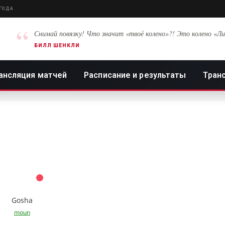
 ГОДА
“
Снимай повязку! Что значит «твоё колено»?! Это колено «Ли
БИЛЛ ШЕНКЛИ
ансляция матчей
Расписание и результаты
Тран
Gosha
moun