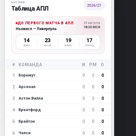
АНГЛИЯ
2026/27
Таблица АПЛ
ДО ПЕРВОГО МАТЧА В АПЛ
23 августа
18:30 МСК
Ньюкасл — Ливерпуль
14
23
19
16
ДНЕЙ
ЧАСОВ
МИНУТ
СЕКУНД
#
КОМАНДА
И
РМ
О
1
0
0
0
Борнмут
2
0
0
0
Арсенал
3
0
0
0
Астон Вилла
4
0
0
0
Брентфорд
5
0
0
0
Брайтон
6
0
0
0
Челси