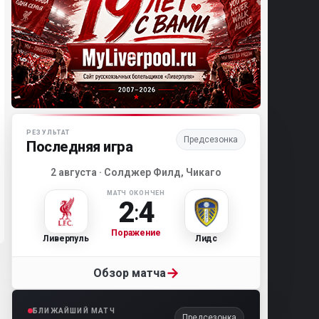
Матч-центр «Ливерпуля»
РЕЗУЛЬТАТ
Предсезонка
Последняя игра
2 августа · Солджер Филд, Чикаго
МАТЧ ОКОНЧЕН
2
4
:
Поражение
Ливерпуль
Лидс
→
Обзор матча
БЛИЖАЙШИЙ МАТЧ
Предсезонка