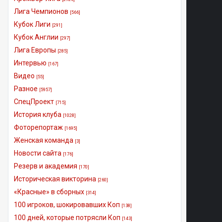
Лига Чемпионов
[566]
Кубок Лиги
[291]
Кубок Англии
[297]
Лига Европы
[285]
Интервью
[167]
Видео
[55]
Разное
[5957]
СпецПроект
[715]
История клуба
[1028]
Фоторепортаж
[1695]
Женская команда
[3]
Новости сайта
[176]
Резерв и академия
[170]
Историческая викторина
[260]
«Красные» в сборных
[314]
100 игроков, шокировавших Коп
[138]
100 дней, которые потрясли Коп
[143]