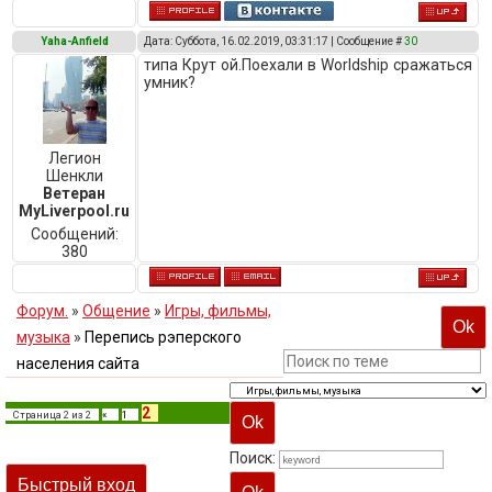
Yaha-Anfield
Дата: Суббота, 16.02.2019, 03:31:17 | Сообщение #
30
типа Крут ой.Поехали в Worldship сражаться
умник?
Легион
Шенкли
Ветеран
MyLiverpool.ru
Сообщений:
380
Форум.
»
Общение
»
Игры, фильмы,
музыка
»
Перепись рэперского
населения сайта
2
Страница
2
из
2
«
1
Поиск: