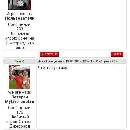
Игрок основы
Пользователи
Сообщений:
233
Любимый
игрок:
Конечна
Джеррард кто
еще
FranZ
Дата: Понедельник, 19.01.2015, 12:34:45 | Сообщение #
29
Что-то тут тихо.
We are Reds
Ветеран
MyLiverpool.ru
Сообщений:
176
Любимый
игрок:
Cтивен
Джеррард