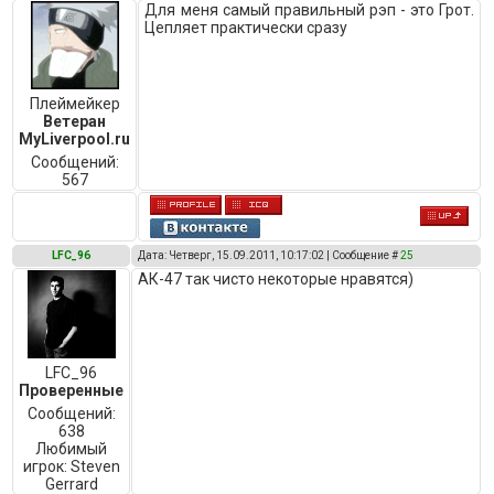
Для меня самый правильный рэп - это Грот.
Цепляет практически сразу
Плеймейкер
Ветеран
MyLiverpool.ru
Сообщений:
567
LFC_96
Дата: Четверг, 15.09.2011, 10:17:02 | Сообщение #
25
АК-47 так чисто некоторые нравятся)
LFC_96
Проверенные
Сообщений:
638
Любимый
игрок:
Steven
Gerrard