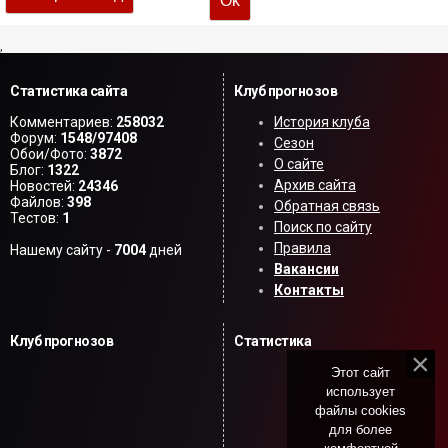
,
Статистика сайта
Клуб прогнозов
Комментариев:
258032
История клуба
Форум:
1548/97408
Сезон
Обои/Фото:
3872
О сайте
Блог:
1322
Архив сайта
Новостей:
24346
Файлов:
398
Обратная связь
Тестов:
1
Поиск по сайту
Правила
Нашему сайту -
7004
дней
Вакансии
Контакты
Клуб прогнозов
Статистика
Этот сайт
использует
файлы cookies
для более